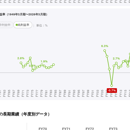
率（1949年3月期〜2026年3月期）
常利益率
純利益率
単位：%
の長期業績（年度別データ）
FY70
FY71
FY72
FY73