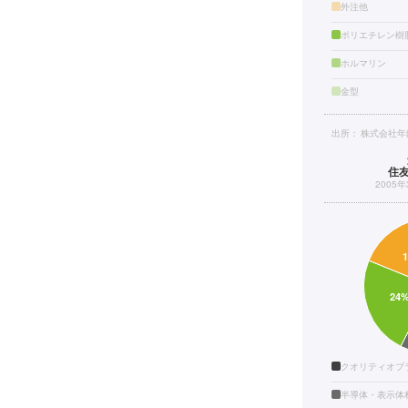
外注他
ポリエチレン樹
ホルマリン
金型
出所：
株式会社年
住
2005
クオリティオブ
半導体・表示体