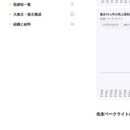
取締役一覧
大株主・株主構成
過去78ヵ年の売上高利益
住友ベークライト
組織と給料
営業利益率
経
住友ベークライト