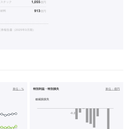
1,055
ラスチック
億円
913
連材料
億円
券報告書（2025年3月期）
単位：
%
特別利益・特別損失
単位：
億円
減損損失