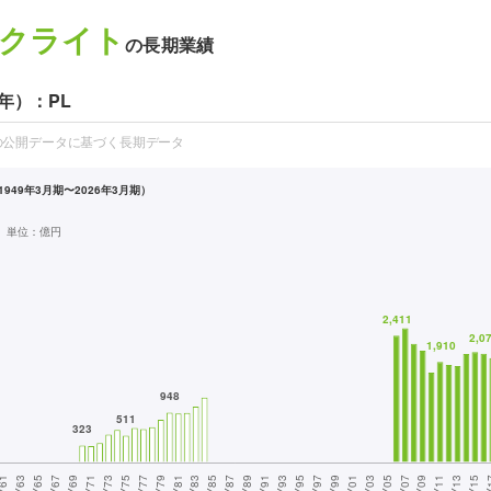
クライト
の長期業績
年）：PL
の公開データに基づく長期データ
949年3月期〜2026年3月期）
単位：
億円