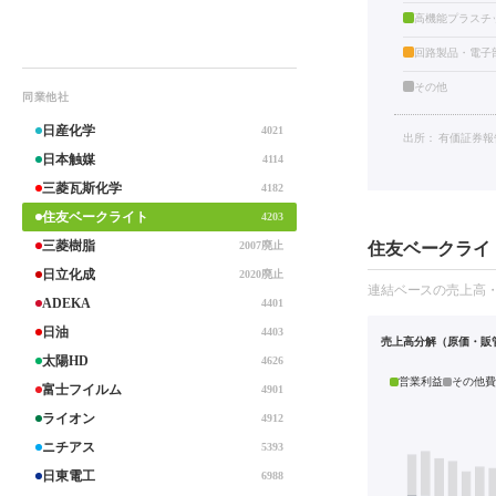
高機能プラスチ
回路製品・電子
その他
同業他社
日産化学
4021
出所：
有価証券報
日本触媒
4114
三菱瓦斯化学
4182
住友ベークライト
4203
住友ベークライト
三菱樹脂
2007廃止
日立化成
2020廃止
連結ベースの売上高
ADEKA
4401
日油
4403
売上高分解（原価・販
太陽HD
4626
営業利益
その他費
富士フイルム
4901
ライオン
4912
ニチアス
5393
日東電工
6988