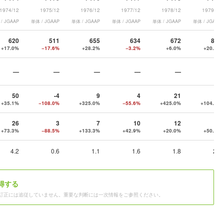
1974/12
1975/12
1976/12
1977/12
1978/12
1979/12
/ JGAAP
単体 / JGAAP
単体 / JGAAP
単体 / JGAAP
単体 / JGAAP
単体 / JGAAP
620
511
655
634
672
812
+17.0%
−17.6%
+28.2%
−3.2%
+6.0%
+20.8%
—
—
—
—
—
—
50
-4
9
4
21
43
+35.1%
−108.0%
+325.0%
−55.6%
+425.0%
+104.8%
26
3
7
10
12
18
+73.3%
−88.5%
+133.3%
+42.9%
+20.0%
+50.0%
4.2
0.6
1.1
1.6
1.8
2.2
得する
訂正には追従していません。重要な判断には一次情報をご参照ください。