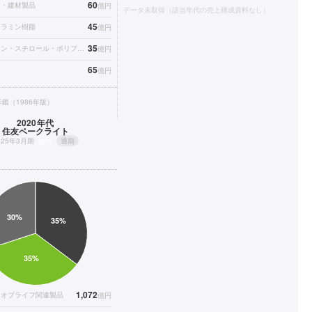
60
」・建材製品
億円
データ未取得（該当年代の売上構成資料なし）
45
メラミン樹脂
億円
35
ポリエチレン・スチロール・ポリプロピレン樹脂製品
億円
65
億円
鑑（1986年版）
2020年代
住友ベークライト
025年3月期
連結
通期
1,072
ィオブライフ関連製品
億円