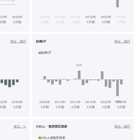
単位：
億円
財務CF
単位：
億円
財務CF
単位：
%
のれん・無形固定資産
単位：
億円
のれん
無形資産