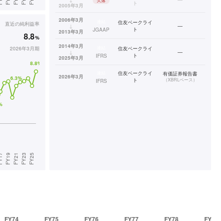
欠落
ト
2005年3月
2006年3月
連結
住友ベークライ
直近の
純利益率
↓
—
ト
JGAAP
2013年3月
8.8
%
2014年3月
連結
2026年3月期
住友ベークライ
↓
—
ト
IFRS
2025年3月
連結
住友ベークライ
有価証券報告書
2026年3月
ト
（
XBRLベース
）
IFRS
FY74
FY75
FY76
FY77
FY78
FY79