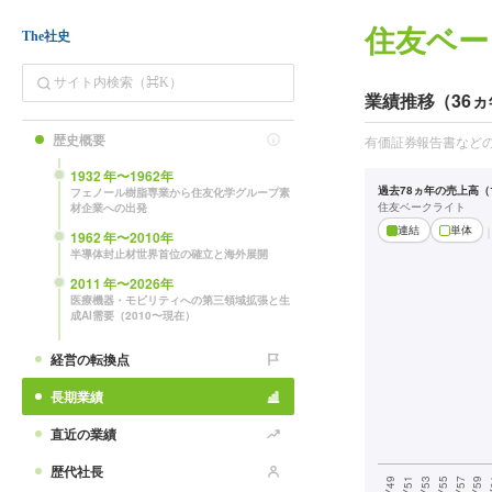
住友ベー
The社史
業績推移（36ヵ
歴史概要
有価証券報告書など
1932
年〜
1962
年
過去78ヵ年の売上高（1
フェノール樹脂専業から住友化学グループ素
住友ベークライト
材企業への出発
連結
単体
1962
年〜
2010
年
半導体封止材世界首位の確立と海外展開
2011
年〜
2026
年
医療機器・モビリティへの第三領域拡張と生
成AI需要（2010〜現在）
経営の転換点
長期業績
直近の業績
歴代社長