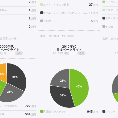
2
「デコラ
億円
27
ユリア・メラミン樹脂
億円
1
脂製品
ユリア・
億円
11
ポリエチレン・ポリプロピレン・スチロール・ABS樹脂製品
億円
1
億円
5
その他
億円
0
その他
億円
出所：
会社年鑑（1976年版）
鑑 昭和37年版
出所：
会社年
2000年代
2010年代
友ベークライト
住友ベークライト
年3月期
連結
通期
2015年3月期
連結
通期
2
722
ライフ関連製品
億円
945
高機能プラスチック
クオリテ
億円
564
材料
億円