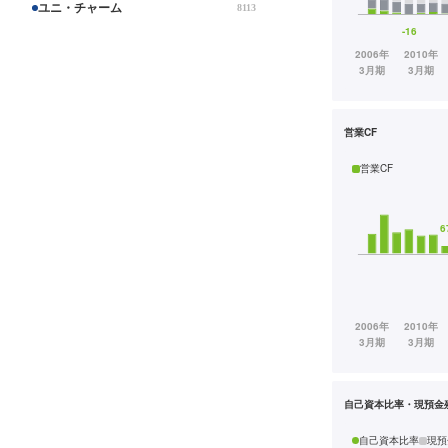
ユニ・チャーム
8113
営業CF
営業CF
自己資本比率・現預金
自己資本比率
現預