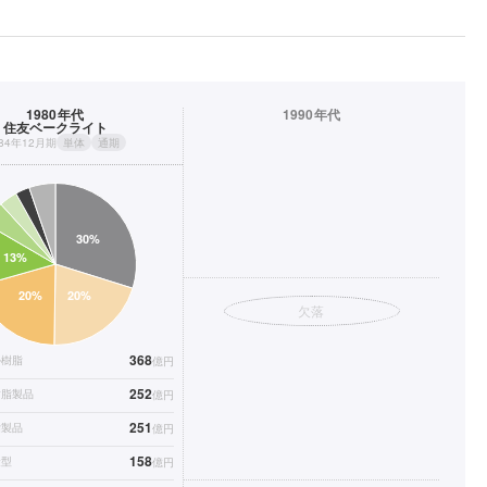
1980年代
1990年代
住友ベークライト
984年12月期
単体
通期
欠落
368
ル樹脂
億円
252
樹脂製品
億円
251
脂製品
億円
158
金型
億円