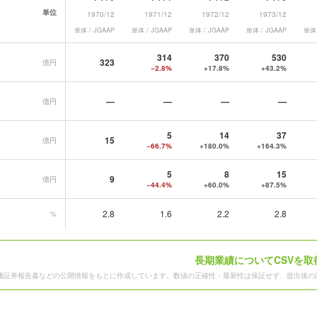
単位
1970/12
1971/12
1972/12
1973/12
単体 / JGAAP
単体 / JGAAP
単体 / JGAAP
単体 / JGAAP
単体 
長期業績データ一覧
314
370
530
323
億円
−2.8%
+17.8%
+43.2%
—
—
—
—
億円
5
14
37
15
億円
−66.7%
+180.0%
+164.3%
5
8
15
9
億円
−44.4%
+60.0%
+87.5%
2.8
1.6
2.2
2.8
%
長期業績についてCSVを取
価証券報告書などの公開情報をもとに作成しています。数値の正確性・最新性は保証せず、提出後の