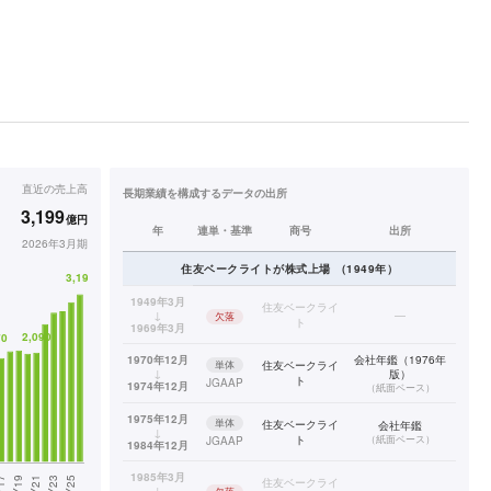
直近の
売上高
長期業績を構成するデータの出所
3,199
億円
年
連単・基準
商号
出所
2026年3月期
住友ベークライト
が株式上場
（
1949
年）
1949年3月
住友ベークライ
↓
—
欠落
ト
1969年3月
1970年12月
会社年鑑（1976年
単体
住友ベークライ
↓
版）
ト
JGAAP
1974年12月
（
紙面ベース
）
1975年12月
単体
住友ベークライ
会社年鑑
↓
ト
（
紙面ベース
）
JGAAP
1984年12月
1985年3月
住友ベークライ
↓
—