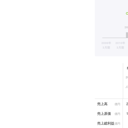
2
J
業績データ一覧
売上高
億円
売上原価
億円
売上総利益
億円