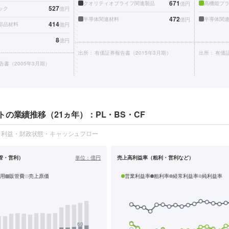
671
クオリティオブライフ関連製品
高機能プ
億円
527
ック
億円
472
半導体関連材料
半導体関
億円
414
部品材料
億円
8
億円
出所：
有価証券報告書（2015年3月期）
出所：
有価証
告書（2005年3月期）
の業績推移（21ヵ年）：PL・BS・CF
・利益・財政状態・キャッシュフロー
管・営利）
単位：
億円
売上高利益率（粗利・営利など）
用
販管費
売上原価
営業利益率
粗利率
経常利益率
純利益率