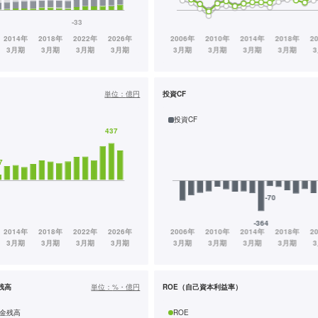
単位：
億円
投資CF
投資CF
残高
単位：
%・億円
ROE（自己資本利益率）
金残高
ROE