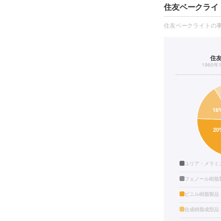
住友ベークライ
住友ベークライトの
住
1960年
ユリア・メラミ
フェノール樹脂
ビニル樹脂製品
合成樹脂成型品