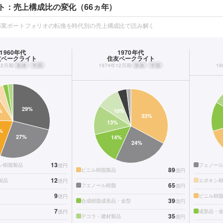
ト：売上構成比の変化（66ヵ年）
事業ポートフォリオの転換を時代別の売上構成比で読み解く
1960年代
1970年代
友ベークライト
住友ベークライト
12月期
単体
半期
1974年12月期
単体
半期
1
13
ン樹脂製品
フェノー
億円
89
ビニル樹脂製品
億円
12
製品
エポキシ
億円
65
フエノール樹脂
億円
9
ビニル樹
億円
39
合成樹脂成形品・金型
億円
7
成形品・
億円
35
デコラ・建材製品
億円