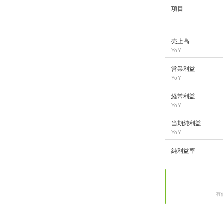
項目
住友ベークライト
の
売上高
YoY
営業利益
YoY
経常利益
YoY
当期純利益
YoY
純利益率
有