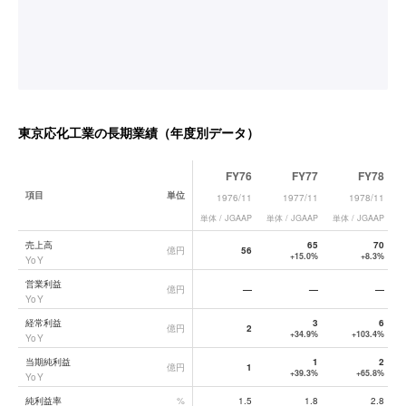
東京応化工業
の長期業績（年度別データ）
FY76
FY77
FY78
項目
単位
1976/11
1977/11
1978/11
単体 / JGAAP
単体 / JGAAP
単体 / JGAAP
単
東京応化工業
の長期業績データ一覧
売上高
65
70
億円
56
+15.0%
+8.3%
YoY
営業利益
億円
—
—
—
YoY
経常利益
3
6
億円
2
+34.9%
+103.4%
YoY
当期純利益
1
2
億円
1
+39.3%
+65.8%
YoY
純利益率
%
1.5
1.8
2.8