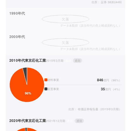
出所：
証券 38(8)(449)
1990年代
欠落
データ未取得（該当年代の売上構成資料なし）
2000年代
欠落
データ未取得（該当年代の売上構成資料なし）
2010年代
東京応化工業
2015年3月期
連結
通期
846
材料事業
億円
（
96
%）
35
装置事業
億円
（
4
%）
出所：
有価証券報告書（2015年3月期）
2020年代
東京応化工業
2021年12月期
連結
通期