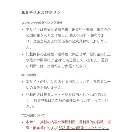
免責事項およびポリシー
コンテンツの位置づけと正確性
本サイトは有価証券報告書・IR資料・書籍・報道等の
公開情報をもとに作成した 個人の分析・整理であ
り、当該企業および関係者の公式見解ではありませ
ん。
記載内容の正確性・適時性は保証せず、提出後の訂正
や最新の開示には 必ずしも追従していません。重要
な判断には一次情報をご参照ください。
責任の範囲
本サイトの利用に起因する損害について、運営者は一
切の責任を負いません。
記載内容は投資助言・推奨を目的としたものではな
く、 投資判断はご自身の責任に基づいて行ってくだ
さい。
二次利用について
本サイト掲載の内容の商用利用（営利目的の転載・複
製・配布等）および
SNS 等への画像・スクリーンシ