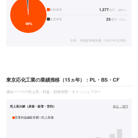
1,377
材料事業
億円
（
98
%）
23
装置事業
億円
（
2
%）
出所：
有価証券報告書（2021年12月期）
東京応化工業の業績推移（15ヵ年）：PL・BS・CF
連結ベースの売上高・利益・財政状態・キャッシュフロー
売上高分解（原価・販管・営利）
単位：
億円
営業利益
販管費
売上原価