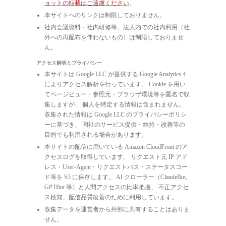
ョットの転載はご遠慮ください
。
本サイトへのリンクは制限しておりません。
社内会議資料・社内研修等、法人内での社内利用（社
外への再配布を伴わないもの）は制限しておりませ
ん。
アクセス解析とプライバシー
本サイトは Google LLC が提供する Google Analytics 4
によりアクセス解析を行っています。 Cookie を用い
てページビュー・参照元・ブラウザ環境等を匿名で収
集しますが、 個人を特定する情報は含まれません。
収集された情報は Google LLC のプライバシーポリシ
ーに基づき、 同社のサービス提供・維持・改善等の
目的でも利用される場合があります。
本サイトの配信に用いている Amazon CloudFront のア
クセスログを取得しています。 リクエスト元 IP アド
レス・User-Agent・リクエストパス・ステータスコー
ド等を S3 に保存します。 AI クローラー（ClaudeBot,
GPTBot 等）と人間アクセスの比率把握、 不正アクセ
ス検知、配信品質改善のために利用しています。
収集データを運営者から外部に共有することはありま
せん。