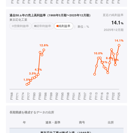
直近の
純利益率
過去58ヵ年の売上高利益率（1968年3月期〜2025年12月期）
東京応化工業
14.1
%
営業利益率
経常利益率
純利益率
単位：%
2025年12月期
長期業績を構成するデータの出所
年
連単・基準
商号
出所
東京応化工業
が株式上場
（
1968
年）