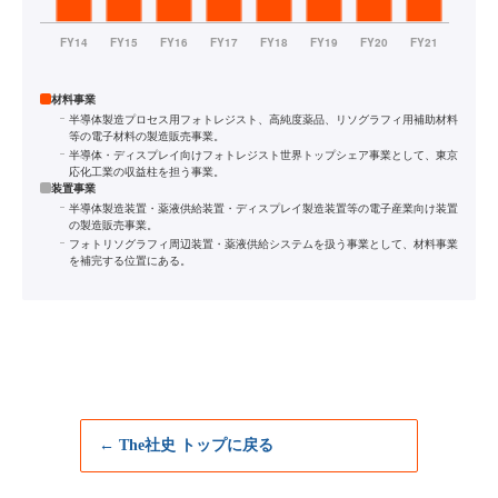
材料事業
半導体製造プロセス用フォトレジスト、高純度薬品、リソグラフィ用補助材料
等の電子材料の製造販売事業。
半導体・ディスプレイ向けフォトレジスト世界トップシェア事業として、東京
応化工業の収益柱を担う事業。
装置事業
半導体製造装置・薬液供給装置・ディスプレイ製造装置等の電子産業向け装置
の製造販売事業。
フォトリソグラフィ周辺装置・薬液供給システムを扱う事業として、材料事業
を補完する位置にある。
← The社史 トップに戻る