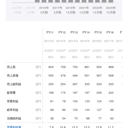
FY11
FY12
FY13
FY14
FY15
FY16
FY17
2012/3
2013/3
2014/3
2015/3
2016/3
2017/3
2017/12
JGAAP
JGAAP
JGAAP
JGAAP
JGAAP
JGAAP
JGAAP
連結
連結
連結
連結
連結
連結
連結
業績データ一覧
売上高
億円
800
729
753
881
900
888
924
売上原価
億円
550
476
466
551
567
568
638
売上総利益
億円
250
254
287
330
333
320
286
販管費
億円
189
175
187
197
209
220
194
営業利益
億円
61
79
100
133
124
100
92
経常利益
億円
68
86
123
144
127
99
97
当期純利益
億円
38
54
75
88
77
63
60
営業利益率
%
7.6
10.8
13.3
15.0
13.8
11.2
9.9