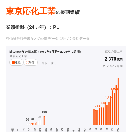
東京応化工業
の長期業績
業績推移（24ヵ年）：PL
有価証券報告書などの公開データに基づく長期データ
直近の
売上高
過去58ヵ年の売上高（1968年3月期〜2025年12月期）
東京応化工業
2,370
億円
連結
単体
単位：
億円
2025年12月期