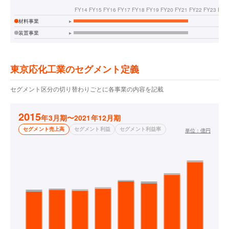
FY14
FY15
FY16
FY17
FY18
FY19
FY20
FY21
FY22
FY23
FY2
材料事業
▸
装置事業
▸
東京応化工業のセグメント定義
セグメント区分の切り替わりごとに各事業の内容を記載
2015
年3月期〜2021年12月期
セグメント売上高
セグメント利益
セグメント利益率
単位：
億円