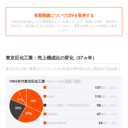
長期業績についてCSVを取得する
有価証券報告書などの公開情報をもとに作成しています。数値の正確性・最新性は
保証せず、提出後の訂正には追従していません。重要な判断には一次情報をご参照
ください。
東京応化工業：売上構成比の変化（37ヵ年）
東京応化工業の事業ポートフォリオの転換を時代別の売上構成比で読み解く
1980年代
東京応化工業
1985年11月期
単体
通期
137
フォトレジスト
億円
（
32
%）
115
化成品
億円
（
27
%）
98
プロセス機器（半導体製造装置等）
億円
（
23
%）
47
印刷材料
億円
（
11
%）
34
特殊化学材料等
億円
（
8
%）