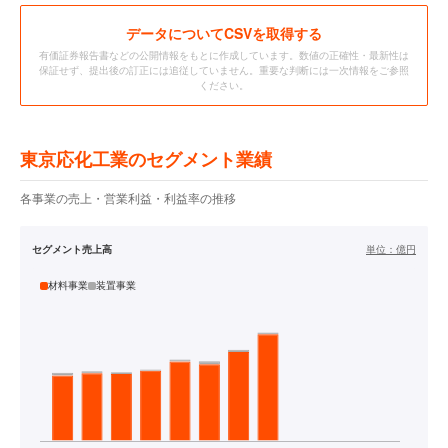
データ
についてCSVを取得する
有価証券報告書などの公開情報をもとに作成しています。数値の正確性・最新性は
保証せず、提出後の訂正には追従していません。重要な判断には一次情報をご参照
ください。
東京応化工業のセグメント業績
各事業の売上・営業利益・利益率の推移
セグメント売上高
単位：
億円
材料事業
装置事業