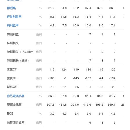
粗利率
%
31.2
34.8
38.2
37.4
37.0
36.0
31.0
経常利益率
%
8.5
11.8
16.3
16.4
14.1
11.1
10.5
純利益率
%
4.8
7.5
10.0
10.0
8.6
7.1
6.5
特別利益
億円
-
-
-
7
1
3
2
特別損失
億円
-
-
-
-
-
-
-
特別損失（そのほか）
億円
-
-
-
1
2
2
2
特別損失（減損）
億円
-
-
-
7
8
7
2
営業CF
億円
119
124
119
136
119
125
102
投資CF
億円
-185
-1
-145
-102
-44
-134
-60
財務CF
億円
-18
-14
-25
-21
-93
-23
-107
自己資本比率
%
86.2
87.8
89.8
84.4
85.3
84.7
82.4
現預金残高
億円
307.8
431.8
391.6
415.6
395.2
359.1
299.6
ROE
%
3.2
4.3
5.4
6.0
5.4
4.3
4.1
無形固定資産
億円
-
-
-
9
8
6
5