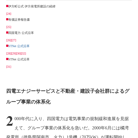
伊方町公式 伊方発電所建設の経緯
[24]
有価証券報告書
[25]
四国電力 公式沿革
[26]
[27]
STNet 公式沿革
[28]
[29]
[30]
[32]
STNet 公式沿革
[31]
四電エナジーサービスと不動産・建設子会社群によるグ
ループ事業の体系化
2
000年代に入り、四国電力は電気事業の規制緩和進展を見据
えて、グループ事業の体系化を急いだ。2000年6月には橘湾
発電所（徳島県阿南市、火力）1号機（70万kW）が運転開始し、