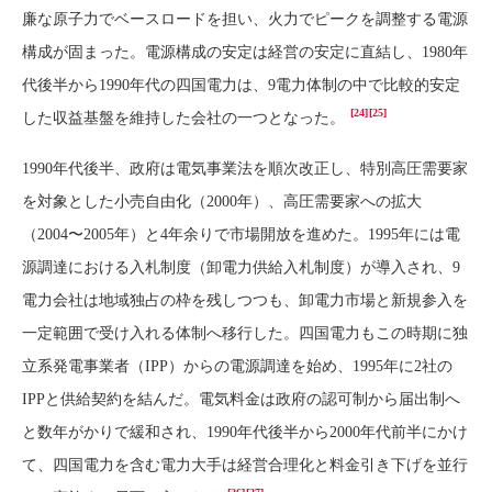
廉な原子力でベースロードを担い、火力でピークを調整する電源
構成が固まった。電源構成の安定は経営の安定に直結し、1980年
代後半から1990年代の四国電力は、9電力体制の中で比較的安定
[24]
[25]
した収益基盤を維持した会社の一つとなった。
1990年代後半、政府は電気事業法を順次改正し、特別高圧需要家
を対象とした小売自由化（2000年）、高圧需要家への拡大
（2004〜2005年）と4年余りで市場開放を進めた。1995年には電
源調達における入札制度（卸電力供給入札制度）が導入され、9
電力会社は地域独占の枠を残しつつも、卸電力市場と新規参入を
一定範囲で受け入れる体制へ移行した。四国電力もこの時期に独
立系発電事業者（IPP）からの電源調達を始め、1995年に2社の
IPPと供給契約を結んだ。電気料金は政府の認可制から届出制へ
と数年がかりで緩和され、1990年代後半から2000年代前半にかけ
て、四国電力を含む電力大手は経営合理化と料金引き下げを並行