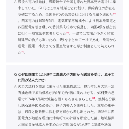
A
戦後の電力供給は、戦時統合で全国を束ねた日本発送電1社に集
中していた。GHQはこれを地域ごとに割り、供給責任の所在を
[1]
明確にするため、全国を9つの民営会社に分ける再編を進めた
。四国電力は1951年5月、電気事業再編成令により日本発送電と
四国配電を引き継いで香川県高松市で発足し、四国4県を独占的
[2]
に担う一般電気事業者となった
。一県では市場が小さく発電
所建設の負担も重いため、4県をまとめて一社で抱え、発電から
送電・配電・小売までを垂直統合する形が制度として与えられ
[3]
た
。
Q
なぜ四国電力は1969年に過疎の伊方町から誘致を受け、原子力
に踏み込んだのか
A
火力の燃料を重油に偏らせた電源構成は、1973年10月の第一次
石油危機で原油価格が約1年で約4倍に跳ね上がり、燃料費の急
[4]
増で1974年3月期の減益を招くもろさをさらした
。燃料を分散
し脱石油を図る必要が、原子力導入を後押しした。立地の相手
は、過疎と財政難に悩む伊方町から差し出された。1968年に四
国電力が地盤を理由に津島町での計画を断念した後、地域振興
と固定資産税収入を求めた伊方町議会が1969年に誘致を決議