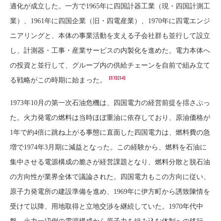
適化が成立した。一方で1965年に四国計器工業（現・四国計測工
業）、1961年に四国企業（旧・四電産業）、1970年に四電エンジ
ニアリングと、本体の事業活動を支える子会社群も並行して設立
し、計測器・工事・産業サービスの内製化を進めた。電力本体へ
の投資と並行して、グループ内の供給チェーンを自前で組み立て
[13]
[14]
る戦略がこの時期に始まった。
1973年10月の第一次石油危機は、四国電力の経営前提を揺さぶっ
た。火力発電の燃料は当時ほぼ重油に依存しており、原油価格が
1年で約4倍に跳ね上がる事態に直面した四国電力は、燃料費の急
増で1974年3月期に減益となった。この経験から、燃料を石油に
集中させる電源構成の脆さが経営課題となり、燃料分散と脱石油
の方向性が業界全体で議論された。四国電力もこの方向に従い、
原子力発電所の建設準備を進め、1969年に伊方町から誘致陳情を
受けて以降、用地取得と立地交渉を継続していた。1970年代中