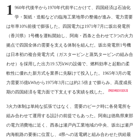
1
960年代後半から1970年代前半にかけて、四国経済は石油化
学・製紙・造船などの臨海工業地帯の整備が進み、電力需要
は年率10%前後で膨張した。四国電力は1971年7月に坂出発電所
（香川県）1号機を運転開始し、阿南・西条と合わせて3つの火力
拠点で四国全体の需要を支える体制を組んだ。坂出発電所1号機
は日本初の複合発電方式（ガスタービンと蒸気タービンの組み合
わせ）を採用した出力19.5万kWの設備で、燃料効率と起動の柔
軟性に優れた新方式を業界に先駆けて投入した。1965年3月の電
力需要35億kWhから1975年3月には約2.5倍まで膨らみ、高度成長
[9]
[10]
[11]
[12]
期の四国経済を電力面で下支えする実績を残した。
3火力体制は単純な拡張ではなく、需要のピーク時に各発電所を
組み合わせて運用する設計の前提でもあった。阿南は徳島県東部
の電力消費地に近く、西条は瀬戸内工業地域の中央、坂出は瀬戸
内海航路の要衝に位置し、4県への送電網と組み合わせた供給最