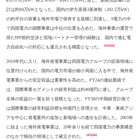
約131.6万kW、再エネ6件・約43.1万kWに達し、運開済設備の合
計は約94万kWとなった。国内の伊方原発3基体制（202.2万kW）
の約半分の容量を海外市場で保有する規模に到達し、9電力の中
で四国電力の国際事業は中位の位置を占めた。海外事業の運営で
得たIPP契約交渉と現地パートナー管理の経験は、国内で進む電
[43]
[44]
力自由化への対応にも還元される構図となった。
2010年代に入り、海外発電事業は四国電力グループの拡張領域に
位置付けられた。国内の電力市場が縮小局面に入る中で、海外発
電事業からの安定収益は重要性を高めた。FY24の連結業績で
は、国際事業セグメントの経常利益は約40億円に達し、グループ
全体の収益の一翼を担う規模となった。FY30の中期経営計画で
は国際事業の経常利益目標を80億円と倍増させ、中東・東南アジ
アを中心に発電案件の追加と新地域への進出を計画した。2003年
に始まった海外発電事業は、20年余りを経て四国電力の事業構造
[45]
[46]
のなかで独自の領域として確立された。