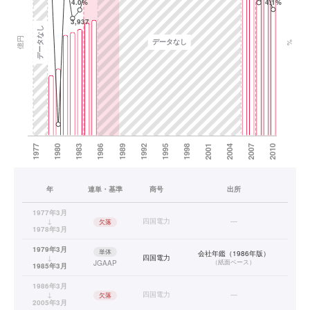
年
連単・基準
商号
出所
1977年3月
↓
四国電力
—
欠落
1978年3月
1979年3月
単体
会社年鑑（1986年版）
↓
四国電力
（
紙面ベース
）
JGAAP
1985年3月
1986年3月
↓
四国電力
—
欠落
2005年3月