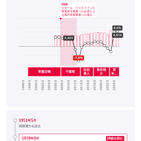
1951
5
年
月
四国電力を設立
1970
9
年
月
詳細を読む