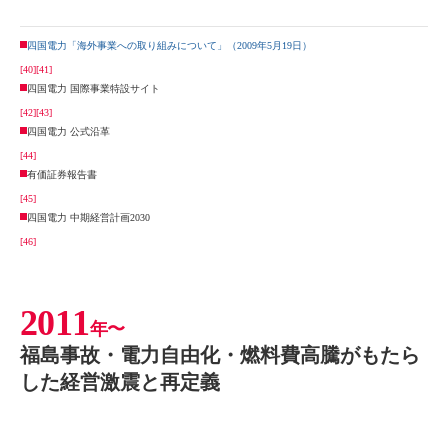
四国電力「海外事業への取り組みについて」（2009年5月19日）
[40]
[41]
四国電力 国際事業特設サイト
[42]
[43]
四国電力 公式沿革
[44]
有価証券報告書
[45]
四国電力 中期経営計画2030
[46]
2011
年〜
福島事故・電力自由化・燃料費高騰がもたら
した経営激震と再定義