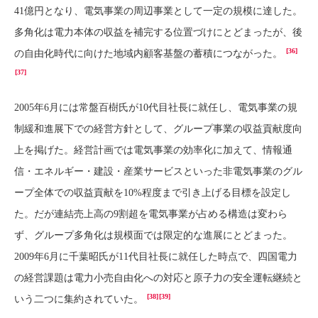
41億円となり、電気事業の周辺事業として一定の規模に達した。
多角化は電力本体の収益を補完する位置づけにとどまったが、後
[36]
の自由化時代に向けた地域内顧客基盤の蓄積につながった。
[37]
2005年6月には常盤百樹氏が10代目社長に就任し、電気事業の規
制緩和進展下での経営方針として、グループ事業の収益貢献度向
上を掲げた。経営計画では電気事業の効率化に加えて、情報通
信・エネルギー・建設・産業サービスといった非電気事業のグル
ープ全体での収益貢献を10%程度まで引き上げる目標を設定し
た。だが連結売上高の9割超を電気事業が占める構造は変わら
ず、グループ多角化は規模面では限定的な進展にとどまった。
2009年6月に千葉昭氏が11代目社長に就任した時点で、四国電力
の経営課題は電力小売自由化への対応と原子力の安全運転継続と
[38]
[39]
いう二つに集約されていた。