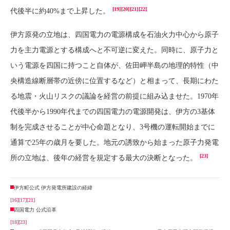
[19]
[20]
[21]
[22]
代後半に約40%まで上昇した。
伊方原発の立地は、四国電力の電源構成を石油火力中心から原子
力を主力電源とする構成へと不可逆に変えた。同時に、原子力と
いう電源を四国に持つこと自体が、佐田岬半島の地理的特性（中
央構造線断層帯の近傍に位置するなど）と相まって、長期にわた
る地震・火山リスクの議論を経営の前提に組み込ませた。1970年
代後半から1990年代までの四国電力の電源開発は、伊方の3基体
制を完成させることが中心命題となり、3号機の運転開始までに
通算で25年の歳月を要した。地元の誘致から始まった原子力発電
[23]
所の立地は、後年の経営を規定する最大の決断となった。
伊方町公式 伊方発電所建設の経緯
[16]
[17]
[21]
四国電力 公式沿革
[18]
[23]