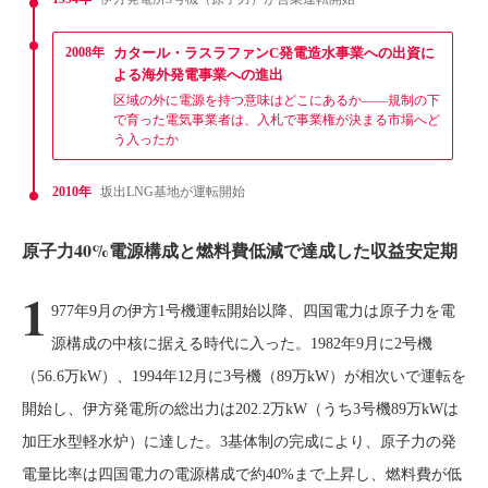
2008年
カタール・ラスラファンC発電造水事業への出資に
よる海外発電事業への進出
区域の外に電源を持つ意味はどこにあるか——規制の下
で育った電気事業者は、入札で事業権が決まる市場へど
う入ったか
2010年
坂出LNG基地が運転開始
原子力40%電源構成と燃料費低減で達成した収益安定期
1
977年9月の伊方1号機運転開始以降、四国電力は原子力を電
源構成の中核に据える時代に入った。1982年9月に2号機
（56.6万kW）、1994年12月に3号機（89万kW）が相次いで運転を
開始し、伊方発電所の総出力は202.2万kW（うち3号機89万kWは
加圧水型軽水炉）に達した。3基体制の完成により、原子力の発
電量比率は四国電力の電源構成で約40%まで上昇し、燃料費が低