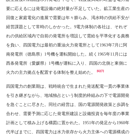
要に応えるには発電設備の絶対量が不足していた。鉱工業生産の
回復と家庭電化の進展で需要は年々膨らみ、渇水時の供給不安が
経営課題として常時のしかかった。9電力体制の各社は、それぞ
れの供給区域内で自前の発電所を増設して需給を平準化する責務
を負い、四国電力は最初の重油火力発電所として1963年7月に阿
南発電所（徳島県）1号機を運転開始した。続く1965年11月には
西条発電所（愛媛県）1号機が運転に入り、四国の北側と東側に
[6]
[7]
火力の主力拠点を配置する体制を整え始めた。
四国電力の創業期は、戦時統合で生まれた発送配電一貫の事業体
を引き継ぎながら、地域独占という制度的枠組みの下で電源開発
を急ぐことに尽きた。同社の経営は、国の電源開発政策と歩調を
合わせ、需要予測に応じた発電所建設と設備投資を毎年度の事業
計画として積み上げる構図に置かれた。1951年の発足から1960年
代半ばまでに、四国電力は水力依存から火力主体への電源構成の