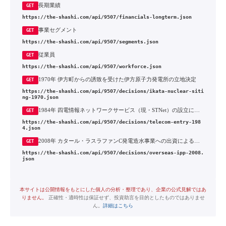
長期業績
GET
https://the-shashi.com/api/9507/financials-longterm.json
事業セグメント
GET
https://the-shashi.com/api/9507/segments.json
従業員
GET
https://the-shashi.com/api/9507/workforce.json
1970年 伊方町からの誘致を受けた伊方原子力発電所の立地決定
GET
https://the-shashi.com/api/9507/decisions/ikata-nuclear-siti
ng-1970.json
1984年 四電情報ネットワークサービス（現・STNet）の設立による情報通信事業への参入
GET
https://the-shashi.com/api/9507/decisions/telecom-entry-198
4.json
2008年 カタール・ラスラファンC発電造水事業への出資による海外発電事業への進出
GET
https://the-shashi.com/api/9507/decisions/overseas-ipp-2008.
json
本サイトは公開情報をもとにした個人の分析・整理であり、企業の公式見解ではあ
りません。
正確性・適時性は保証せず、投資助言を目的としたものではありませ
ん。
詳細はこちら