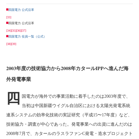
四国電力 公式沿革
[33]
四国電力 公式沿革
[34]
[35]
[36]
[37]
四国電力 役員一覧（公式）
[38]
[39]
2003年度の技術協力から2008年カタールIPPへ進んだ海
外発電事業
四
国電力が海外での事業活動に着手したのは2003年度で、
当初は中国新疆ウイグル自治区における太陽光発電系統
連系システムの効率化技術の実証研究（平成15〜17年度）など、
技術協力・調査が中心であった。発電事業への出資に進んだのは
2008年7月で、カタールのラスラファンC発電・造水プロジェクト