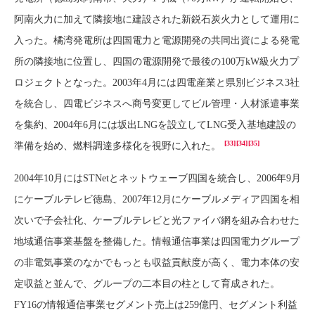
阿南火力に加えて隣接地に建設された新鋭石炭火力として運用に
入った。橘湾発電所は四国電力と電源開発の共同出資による発電
所の隣接地に位置し、四国の電源開発で最後の100万kW級火力プ
ロジェクトとなった。2003年4月には四電産業と県別ビジネス3社
を統合し、四電ビジネスへ商号変更してビル管理・人材派遣事業
を集約、2004年6月には坂出LNGを設立してLNG受入基地建設の
[33]
[34]
[35]
準備を始め、燃料調達多様化を視野に入れた。
2004年10月にはSTNetとネットウェーブ四国を統合し、2006年9月
にケーブルテレビ徳島、2007年12月にケーブルメディア四国を相
次いで子会社化、ケーブルテレビと光ファイバ網を組み合わせた
地域通信事業基盤を整備した。情報通信事業は四国電力グループ
の非電気事業のなかでもっとも収益貢献度が高く、電力本体の安
定収益と並んで、グループの二本目の柱として育成された。
FY16の情報通信事業セグメント売上は259億円、セグメント利益