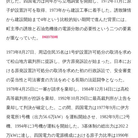
択した。四国電力は同年から立地調査を開始し、1972年11月に原
子炉設置許可を取得、1973年から建設工事に着手した。誘致陳情
から建設開始まで4年という比較的短い期間で進んだ背景には、
町主導の誘致と石油危機後の電源分散の必要性という二つの要素
[16]
[17]
[18]
が重なっていた。
1973年8月27日、周辺住民35名は1号炉設置許可処分の取消を求め
て松山地方裁判所に提訴し、伊方原発訴訟が始まった。日本にお
ける原発設置許可処分の取消を求めた初の行政訴訟で、安全審査
の妥当性と司法審査の方法をめぐる長期の法廷闘争となった。
1978年4月25日に一審が請求を棄却し、1984年12月14日には高松
高等裁判所が控訴を棄却、1992年10月29日に最高裁判所が上告を
棄却して判決が確定した。この間、四国電力は1977年9月に伊方
発電所1号機（出力56.6万kW）を運転開始させ、1982年9月に2号
機、1994年に3号機が運転を開始した。3基体制の総出力は202.2
万kWに達し、四国電力の電源構成における原子力比率は1990年