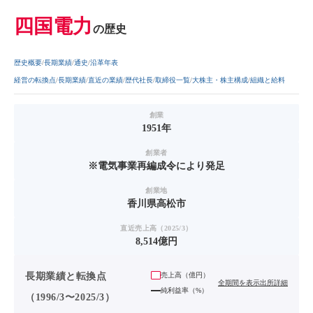
四国電力
の歴史
歴史概要
長期業績
通史
沿革年表
経営の転換点
長期業績
直近の業績
歴代社長
取締役一覧
大株主・株主構成
組織と給料
創業
1951年
創業者
※電気事業再編成令により発足
創業地
香川県高松市
直近売上高（2025/3）
8,514億円
長期業績と転換点
売上高（
億円
）
全期間を表示
出所詳細
純利益率（%）
（1996/3〜2025/3）