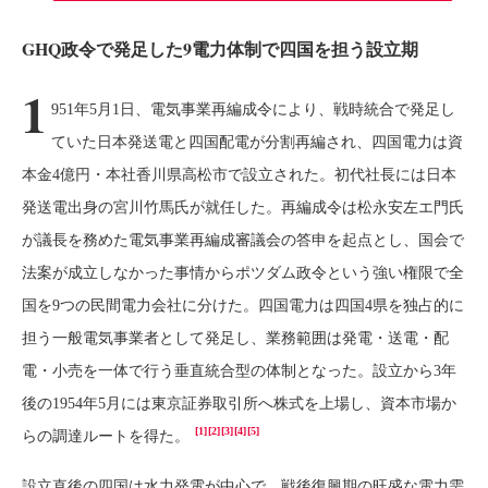
GHQ政令で発足した9電力体制で四国を担う設立期
1
951年5月1日、電気事業再編成令により、戦時統合で発足し
ていた日本発送電と四国配電が分割再編され、四国電力は資
本金4億円・本社香川県高松市で設立された。初代社長には日本
発送電出身の宮川竹馬氏が就任した。再編成令は松永安左エ門氏
が議長を務めた電気事業再編成審議会の答申を起点とし、国会で
法案が成立しなかった事情からポツダム政令という強い権限で全
国を9つの民間電力会社に分けた。四国電力は四国4県を独占的に
担う一般電気事業者として発足し、業務範囲は発電・送電・配
電・小売を一体で行う垂直統合型の体制となった。設立から3年
後の1954年5月には東京証券取引所へ株式を上場し、資本市場か
[1]
[2]
[3]
[4]
[5]
らの調達ルートを得た。
設立直後の四国は水力発電が中心で、戦後復興期の旺盛な電力需