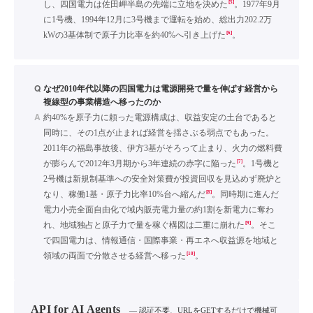
[5]
し、四国電力は佐田岬半島の先端に立地を決めた
。1977年9月
に1号機、1994年12月に3号機まで運転を始め、総出力202.2万
[6]
kWの3基体制で原子力比率を約40%へ引き上げた
。
Q
なぜ2010年代以降の四国電力は電源開発で量を伸ばす経営から
複線型の事業構造へ移ったのか
A
約40%を原子力に頼った電源構成は、収益安定の土台であると
同時に、その1点が止まれば経営を揺さぶる弱点でもあった。
2011年の福島事故後、伊方3基がそろって止まり、火力の燃料費
[7]
が膨らんで2012年3月期から3年連続の赤字に陥った
。1号機と
2号機は新規制基準への安全対策費が投資回収を見込めず廃炉と
[8]
なり、稼働1基・原子力比率10%台へ縮んだ
。同時期に進んだ
電力小売全面自由化で域内販売電力量の約1割を新電力に奪わ
[9]
れ、地域独占と原子力で量を稼ぐ構図は二重に崩れた
。そこ
で四国電力は、情報通信・国際事業・再エネへ収益源を地域と
[10]
領域の両面で分散させる経営へ移った
。
API for AI Agents
— 認証不要、URLをGETするだけで機械可