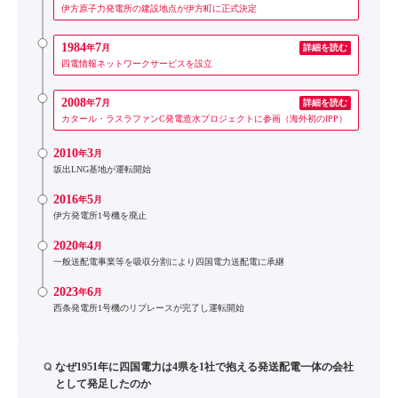
伊方原子力発電所の建設地点が伊方町に正式決定
1984
7
年
月
詳細を読む
四電情報ネットワークサービスを設立
2008
7
年
月
詳細を読む
カタール・ラスラファンC発電造水プロジェクトに参画（海外初のIPP）
2010
3
年
月
坂出LNG基地が運転開始
2016
5
年
月
伊方発電所1号機を廃止
2020
4
年
月
一般送配電事業等を吸収分割により四国電力送配電に承継
2023
6
年
月
西条発電所1号機のリプレースが完了し運転開始
Q
なぜ1951年に四国電力は4県を1社で抱える発送配電一体の会社
として発足したのか