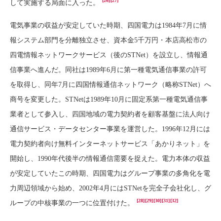
[26]
[27]
して実施する局面に入った。
電気事業の収益が安定していた時期、四国電力は1984年7月に情
報システム部門を分離独立させ、資本金5千万円・本店高松市の
四電情報ネットワークサービス（後のSTNet）を設立し、情報通
信事業へ進んだ。同社は1989年6月に第一種電気通信事業の許可
を取得し、同年7月に四国情報通信ネットワーク（略称STNet）へ
商号を変更した。STNetは1989年10月に固定系第一種電気通信事
業者として参入し、四国地域の電力契約者を顧客基盤に法人向け
通信サービス・データセンター事業を運営した。1996年12月には
電力契約者向け無料インターネットサービス「あかりネット」を
開始し、1990年代後半の情報通信需要を捉えた。電力本体の収益
が安定していたこの時期、四国電力はグループ事業の多角化を電
力周辺領域から始め、2002年4月にはSTNetを完全子会社化し、グ
[28]
[29]
[30]
[31]
[32]
ループの中核事業の一つに位置付けた。