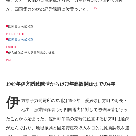
盤、火力一辺倒の電源構成から原子力を組み込む体制への移行
[15]
が、四国電力の次の経営課題に位置づいた。
四国電力 公式沿革
[9]
[12]
[13]
[14]
四国電力 公式沿革
[10]
[11]
伊方町公式 伊方発電所建設の経緯
[15]
1969年伊方誘致陳情から1973年建設開始までの4年
伊
方原子力発電所の立地は1969年、愛媛県伊方町の町長・
地主・漁業関係者らが四国電力に対して誘致陳情を行っ
たことから始まった。佐田岬半島の先端に位置する伊方町は過疎
が進んでおり、地域振興と固定資産税収入を目的に原発誘致を選