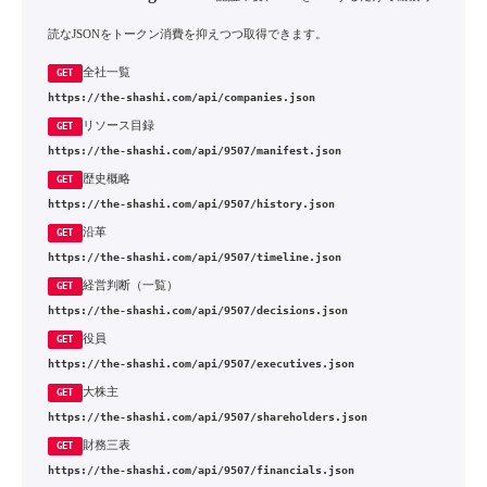
読なJSONをトークン消費を抑えつつ取得できます。
全社一覧
GET
https://the-shashi.com/api/companies.json
リソース目録
GET
https://the-shashi.com/api/9507/manifest.json
歴史概略
GET
https://the-shashi.com/api/9507/history.json
沿革
GET
https://the-shashi.com/api/9507/timeline.json
経営判断（一覧）
GET
https://the-shashi.com/api/9507/decisions.json
役員
GET
https://the-shashi.com/api/9507/executives.json
大株主
GET
https://the-shashi.com/api/9507/shareholders.json
財務三表
GET
https://the-shashi.com/api/9507/financials.json