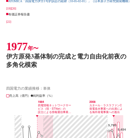
ATOMICA「四国電力伊方1号炉訴訟の経緯（10-05-02-01）」（日本原子力研究開発機構）
[19]
[20]
有価証券報告書
[22]
1977
年〜
伊方原発3基体制の完成と電力自由化前夜の
多角化模索
四国電力の業績推移：単体
売上高（億円）
純利益率（%）