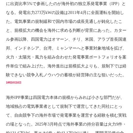
に出資比率5%で参画したのが海外初の独立系発電事業（IPP）と
なる。発電出力273万kWの設備は2011年4月に全面運転を開始し
た。電気事業の規制緩和で国内市場の成長見通しが鈍化したこ
と、規模拡大の機会を海外に求める判断が背景にあった。カター
ル参画以降、四国電力はオマーン、チリ、米国、アラブ首長国連
邦、インドネシア、台湾、ミャンマーへと事業対象地域を拡げ、
火力・太陽光・風力を組み合わせた発電事業ポートフォリオを案
件単位で組み上げた。海外進出は規模拡大よりも、規制下では経
験できない競争入札ノウハウの蓄積が経営陣の主な狙いだった。
[40]
[41]
[42]
海外IPP事業は四国電力本体の規模からみれば小さな部門だが、
地域独占の電気事業者として規制下で運営してきた同社にとっ
て、自由競争下の海外市場で発電事業を運営する経験を積む実戦
の場となった。2025年3月時点で海外事業の持分容量は火力9件・