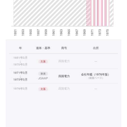
年
連単・基準
商号
出所
1951年3月
↓
四国電力
—
欠落
1970年3月
1971年3月
単体
会社年鑑（1976年版）
↓
四国電力
（
紙面ベース
）
JGAAP
1975年3月
1976年3月
四国電力
—
欠落