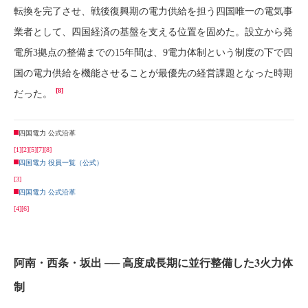
転換を完了させ、戦後復興期の電力供給を担う四国唯一の電気事
業者として、四国経済の基盤を支える位置を固めた。設立から発
電所3拠点の整備までの15年間は、9電力体制という制度の下で四
国の電力供給を機能させることが最優先の経営課題となった時期
[8]
だった。
四国電力 公式沿革
[1]
[2]
[5]
[7]
[8]
四国電力 役員一覧（公式）
[3]
四国電力 公式沿革
[4]
[6]
阿南・西条・坂出 ── 高度成長期に並行整備した3火力体
制