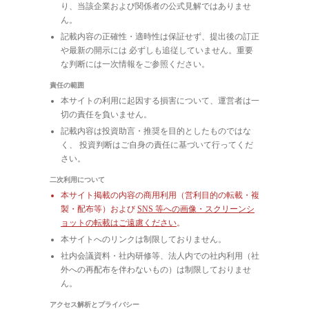
り、当該企業および関係者の公式見解ではありませ
ん。
記載内容の正確性・適時性は保証せず、提出後の訂正
や最新の開示には 必ずしも追従していません。重要
な判断には一次情報をご参照ください。
責任の範囲
本サイトの利用に起因する損害について、運営者は一
切の責任を負いません。
記載内容は投資助言・推奨を目的としたものではな
く、 投資判断はご自身の責任に基づいて行ってくだ
さい。
二次利用について
本サイト掲載の内容の商用利用（営利目的の転載・複
製・配布等）および
SNS 等への画像・スクリーンシ
ョットの転載はご遠慮ください
。
本サイトへのリンクは制限しておりません。
社内会議資料・社内研修等、法人内での社内利用（社
外への再配布を伴わないもの）は制限しておりませ
ん。
アクセス解析とプライバシー