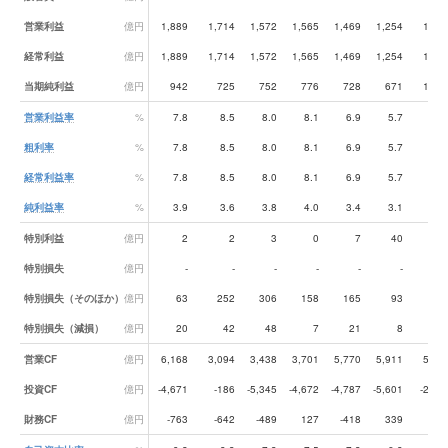
営業利益
億円
1,889
1,714
1,572
1,565
1,469
1,254
1,74
経常利益
億円
1,889
1,714
1,572
1,565
1,469
1,254
1,74
当期純利益
億円
942
725
752
776
728
671
1,08
営業利益率
%
7.8
8.5
8.0
8.1
6.9
5.7
7.
粗利率
%
7.8
8.5
8.0
8.1
6.9
5.7
7.
経常利益率
%
7.8
8.5
8.0
8.1
6.9
5.7
7.
純利益率
%
3.9
3.6
3.8
4.0
3.4
3.1
4.
特別利益
億円
2
2
3
0
7
40
1
特別損失
億円
-
-
-
-
-
-
特別損失（そのほか）
億円
63
252
306
158
165
93
11
特別損失（減損）
億円
20
42
48
7
21
8
2
営業CF
億円
6,168
3,094
3,438
3,701
5,770
5,911
5,00
投資CF
億円
-4,671
-186
-5,345
-4,672
-4,787
-5,601
-2,61
財務CF
億円
-763
-642
-489
127
-418
339
-72