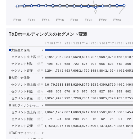
T&Dホールディングスのセグメント変遷
FY10
FY11
FY12
FY13
FY14
FY15
FY16
FY17
FY18
FY19
FY2
太陽生命保険
▾
セグメント売上高
億円
9,185
11,206
12,284
8,562
10,601
8,727
8,968
7,375
9,165
8,010
7,96
セグメント利益
億円
498
607
688
723
676
791
666
628
542
368
31
セグメント資産
億円
59,294
61,731
66,453
67,608
72,179
70,848
71,884
72,195
74,119
76,605
82,35
大同生命保険
▾
セグメント売上高
億円
9,617
9,338
8,835
8,929
9,807
9,353
9,439
9,876
10,449
10,146
10,22
セグメント利益
億円
488
609
676
913
975
903
827
894
893
862
95
セグメント資産
億円
52,924
51,947
53,992
55,728
59,780
61,520
62,982
65,739
68,432
70,375
75,54
T&Dフィナンシャル生命保険
▾
セグメント売上高
億円
1,064
1,196
2,887
4,686
3,821
2,180
1,558
1,965
1,508
3,545
4,60
セグメント利益
億円
-71
-24
138
209
225
12
62
25
21
22
-2
セグメント資産
億円
14,150
13,991
15,416
13,936
13,876
13,599
13,137
13,659
14,388
16,454
18,50
T&Dユナイテッドキャピタル(連結)
▾