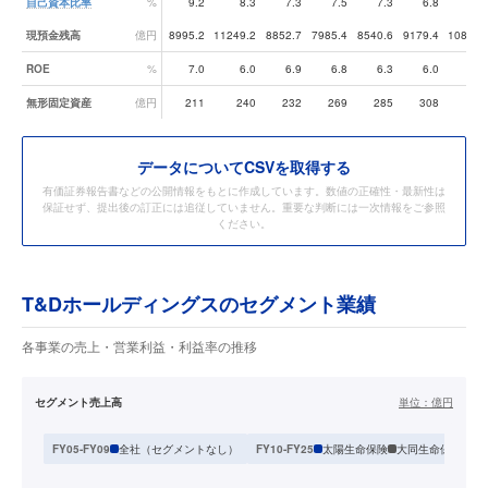
自己資本比率
%
9.2
8.3
7.3
7.5
7.3
6.8
8.
現預金残高
億円
8995.2
11249.2
8852.7
7985.4
8540.6
9179.4
10855.
ROE
%
7.0
6.0
6.9
6.8
6.3
6.0
7.
無形固定資産
億円
211
240
232
269
285
308
33
データ
についてCSVを取得する
有価証券報告書などの公開情報をもとに作成しています。数値の正確性・最新性は
保証せず、提出後の訂正には追従していません。重要な判断には一次情報をご参照
ください。
T&Dホールディングスのセグメント業績
各事業の売上・営業利益・利益率の推移
セグメント売上高
単位：
億円
全社（セグメントなし）
太陽生命保険
大同生命保険
T
FY05-FY09
FY10-FY25