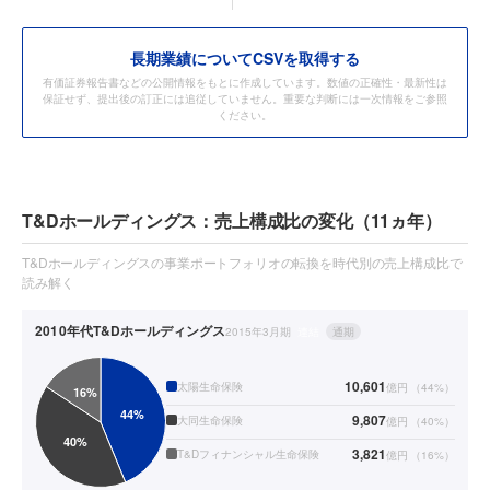
長期業績についてCSVを取得する
有価証券報告書などの公開情報をもとに作成しています。数値の正確性・最新性は
保証せず、提出後の訂正には追従していません。重要な判断には一次情報をご参照
ください。
T&Dホールディングス：売上構成比の変化（11ヵ年）
T&Dホールディングスの事業ポートフォリオの転換を時代別の売上構成比で
読み解く
2010年代
T&Dホールディングス
2015年3月期
連結
通期
10,601
太陽生命保険
億円
（
44
%）
9,807
大同生命保険
億円
（
40
%）
3,821
T&Dフィナンシャル生命保険
億円
（
16
%）