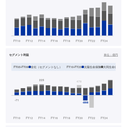
セグメント利益
単位：
億円
全社（セグメントなし）
太陽生命保険
大同生命保険
T
FY05-FY09
FY10-FY25