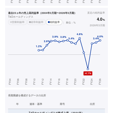
直近の
純利益率
過去23ヵ年の売上高利益率（2004年3月期〜2026年3月期）
T&Dホールディングス
4.0
%
営業利益率
経常利益率
純利益率
単位：%
2026年3月期
長期業績を構成するデータの出所
年
連単・基準
商号
出所
T&Dホールディングス
が株式上場
（
2004
年）