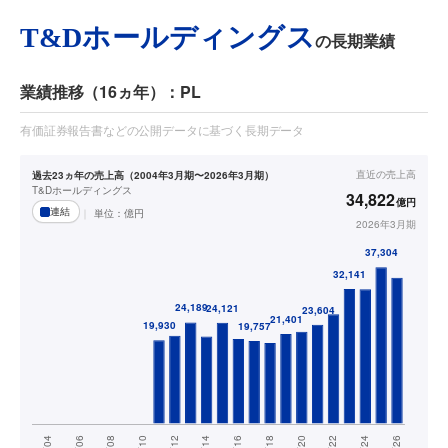
T&Dホールディングス
の長期業績
業績推移（16ヵ年）：PL
有価証券報告書などの公開データに基づく長期データ
直近の
売上高
過去23ヵ年の売上高（2004年3月期〜2026年3月期）
T&Dホールディングス
34,822
億円
連結
単位：
億円
2026年3月期