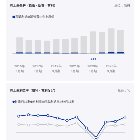
売上高分解（原価・販管・営利）
単位：
億円
営業利益
販管費
売上原価
売上高利益率（粗利・営利など）
単位：
%
営業利益率
粗利率
経常利益率
純利益率