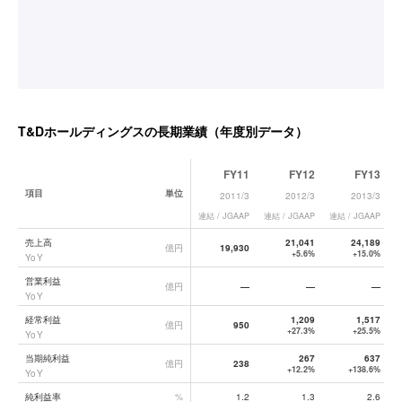
T&Dホールディングス
の長期業績（年度別データ）
FY11
FY12
FY13
項目
単位
2011/3
2012/3
2013/3
連結 / JGAAP
連結 / JGAAP
連結 / JGAAP
連
T&Dホールディングス
の長期業績データ一覧
売上高
21,041
24,189
億円
19,930
+5.6%
+15.0%
YoY
営業利益
億円
—
—
—
YoY
経常利益
1,209
1,517
億円
950
+27.3%
+25.5%
YoY
当期純利益
267
637
億円
238
+12.2%
+138.6%
YoY
純利益率
%
1.2
1.3
2.6