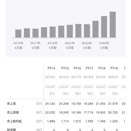
FY14
FY15
FY16
FY17
FY18
FY19
FY2
2015/3
2016/3
2017/3
2018/3
2019/3
2020/3
2021/
JGAAP
JGAAP
JGAAP
JGAAP
JGAAP
JGAAP
JGAA
連結
連結
連結
連結
連結
連結
連
業績データ一覧
売上高
億円
24,122
20,259
19,758
19,284
21,402
21,979
23,60
売上原価
億円
22,232
18,545
18,186
17,719
19,932
20,725
21,85
売上総利益
億円
1,889
1,714
1,572
1,565
1,469
1,254
1,74
販管費
億円
0
0
0
0
0
0