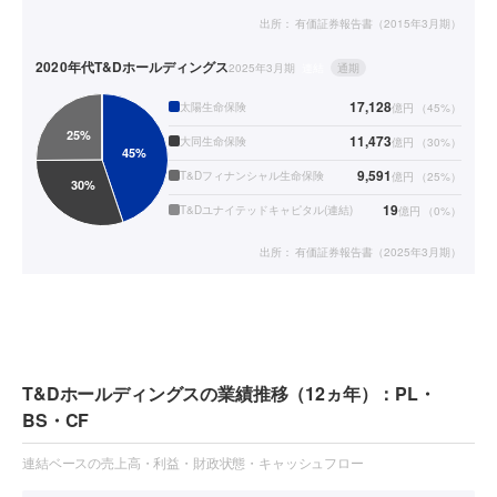
出所：
有価証券報告書（2015年3月期）
2020年代
T&Dホールディングス
2025年3月期
連結
通期
17,128
太陽生命保険
億円
（
45
%）
11,473
大同生命保険
億円
（
30
%）
9,591
T&Dフィナンシャル生命保険
億円
（
25
%）
19
T&Dユナイテッドキャピタル(連結)
億円
（
0
%）
出所：
有価証券報告書（2025年3月期）
T&Dホールディングスの業績推移（12ヵ年）：PL・
BS・CF
連結ベースの売上高・利益・財政状態・キャッシュフロー