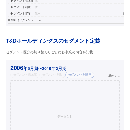
セグメント売上高
億円
49
セグメント利益
億円
47
セグメント資産
億円
1,39
全社（セグメントなし）
▸
T&Dホールディングスのセグメント定義
セグメント区分の切り替わりごとに各事業の内容を記載
2006
年3月期〜2010年3月期
セグメント売上高
セグメント利益
セグメント利益率
単位：
%
データなし