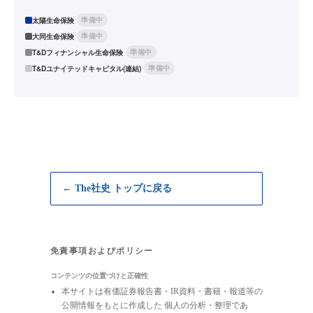
準備中
太陽生命保険
準備中
大同生命保険
準備中
T&Dフィナンシャル生命保険
準備中
T&Dユナイテッドキャピタル(連結)
← The社史 トップに戻る
免責事項およびポリシー
コンテンツの位置づけと正確性
本サイトは有価証券報告書・IR資料・書籍・報道等の
公開情報をもとに作成した 個人の分析・整理であ