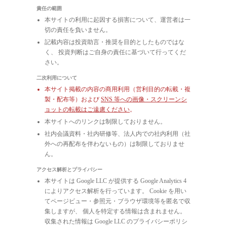
責任の範囲
本サイトの利用に起因する損害について、運営者は一
切の責任を負いません。
記載内容は投資助言・推奨を目的としたものではな
く、 投資判断はご自身の責任に基づいて行ってくだ
さい。
二次利用について
本サイト掲載の内容の商用利用（営利目的の転載・複
製・配布等）および
SNS 等への画像・スクリーンシ
ョットの転載はご遠慮ください
。
本サイトへのリンクは制限しておりません。
社内会議資料・社内研修等、法人内での社内利用（社
外への再配布を伴わないもの）は制限しておりませ
ん。
アクセス解析とプライバシー
本サイトは Google LLC が提供する Google Analytics 4
によりアクセス解析を行っています。 Cookie を用い
てページビュー・参照元・ブラウザ環境等を匿名で収
集しますが、 個人を特定する情報は含まれません。
収集された情報は Google LLC のプライバシーポリシ