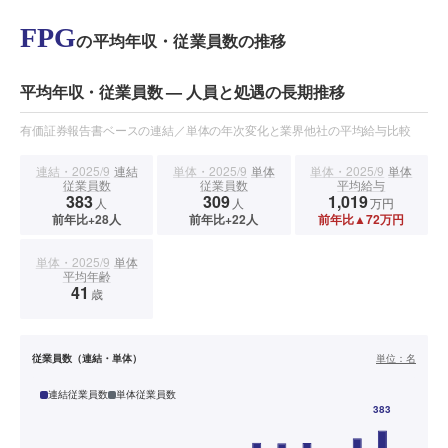
FPG
の平均年収・従業員数の推移
平均年収・従業員数 — 人員と処遇の長期推移
有価証券報告書ベースの連結／単体の年次変化と業界他社の平均給与比較
連結・2025/9
連結
単体・2025/9
単体
単体・2025/9
単体
従業員数
従業員数
平均給与
383
309
1,019
人
人
万円
前年比+28人
前年比+22人
前年比▲72万円
単体・2025/9
単体
平均年齢
41
歳
従業員数（連結・単体）
単位：
名
連結従業員数
単体従業員数