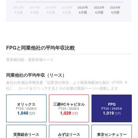
FPGと同業他社の平均年収比較
業界横比較・最新有報ベース
同業他社の平均年収
（リース）
各社の有価証券報告書「従業員の状況」より最新掲載値を集計（
FY25
·
6
社）。 カードをクリックするとその企業の業績ページへ移動します。
オリックス
三菱HCキャピタル
FPG
FY25
/ 2026/3
FY25
/ 2026/3
FY25
/ 2025/9
1,040
1,029
1,019
万円
万円
万円
芙蓉総合リース
みずほリース
東京センチュリー