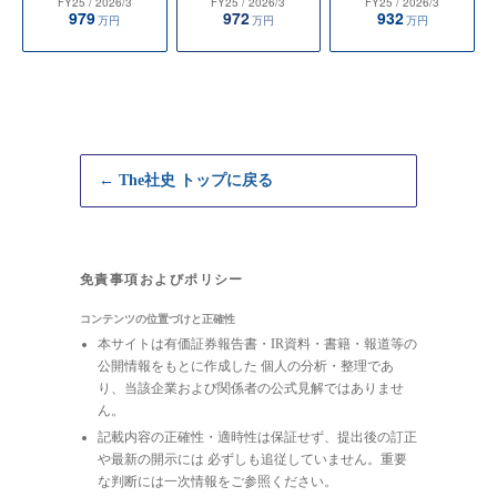
FY25
/ 2026/3
FY25
/ 2026/3
FY25
/ 2026/3
979
972
932
万円
万円
万円
← The社史 トップに戻る
免責事項およびポリシー
コンテンツの位置づけと正確性
本サイトは有価証券報告書・IR資料・書籍・報道等の
公開情報をもとに作成した 個人の分析・整理であ
り、当該企業および関係者の公式見解ではありませ
ん。
記載内容の正確性・適時性は保証せず、提出後の訂正
や最新の開示には 必ずしも追従していません。重要
な判断には一次情報をご参照ください。