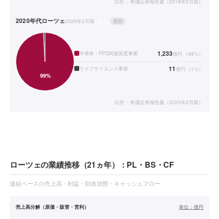
出所：
有価証券報告書（2018年2月期）
2020年代
ローツェ
2025年2月期
連結
通期
1,233
半導体・FPD関連装置事業
億円
（
99
%）
11
ライフサイエンス事業
億円
（
1
%）
出所：
有価証券報告書（2025年2月期）
ローツェの業績推移（21ヵ年）：PL・BS・CF
連結ベースの売上高・利益・財政状態・キャッシュフロー
売上高分解（原価・販管・営利）
単位：
億円