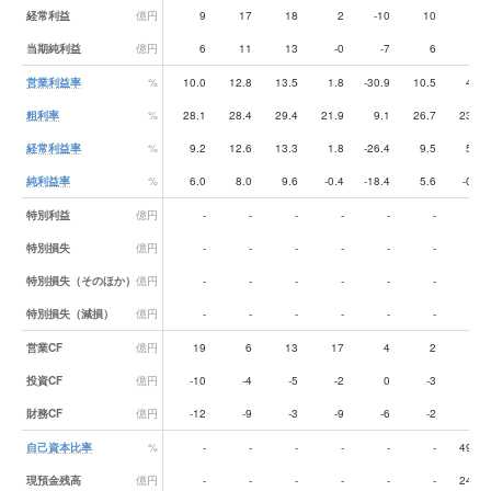
経常利益
億円
9
17
18
2
-10
10
5
当期純利益
億円
6
11
13
-0
-7
6
-0
営業利益率
%
10.0
12.8
13.5
1.8
-30.9
10.5
4.6
粗利率
%
28.1
28.4
29.4
21.9
9.1
26.7
23.2
経常利益率
%
9.2
12.6
13.3
1.8
-26.4
9.5
5.1
純利益率
%
6.0
8.0
9.6
-0.4
-18.4
5.6
-0.4
特別利益
億円
-
-
-
-
-
-
-
特別損失
億円
-
-
-
-
-
-
-
特別損失（そのほか）
億円
-
-
-
-
-
-
-
特別損失（減損）
億円
-
-
-
-
-
-
-
営業CF
億円
19
6
13
17
4
2
9
投資CF
億円
-10
-4
-5
-2
0
-3
-1
財務CF
億円
-12
-9
-3
-9
-6
-2
-1
自己資本比率
%
-
-
-
-
-
-
49.8
現預金残高
億円
-
-
-
-
-
-
24.3