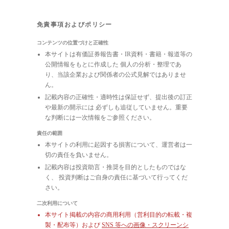
免責事項およびポリシー
コンテンツの位置づけと正確性
本サイトは有価証券報告書・IR資料・書籍・報道等の
公開情報をもとに作成した 個人の分析・整理であ
り、当該企業および関係者の公式見解ではありませ
ん。
記載内容の正確性・適時性は保証せず、提出後の訂正
や最新の開示には 必ずしも追従していません。重要
な判断には一次情報をご参照ください。
責任の範囲
本サイトの利用に起因する損害について、運営者は一
切の責任を負いません。
記載内容は投資助言・推奨を目的としたものではな
く、 投資判断はご自身の責任に基づいて行ってくだ
さい。
二次利用について
本サイト掲載の内容の商用利用（営利目的の転載・複
製・配布等）および
SNS 等への画像・スクリーンシ