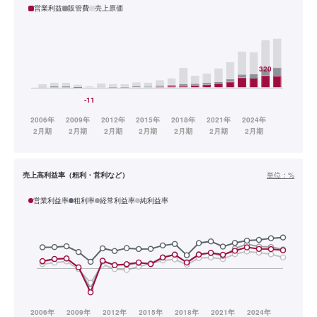
営業利益
販管費
売上原価
売上高利益率（粗利・営利など）
単位：
%
営業利益率
粗利率
経常利益率
純利益率