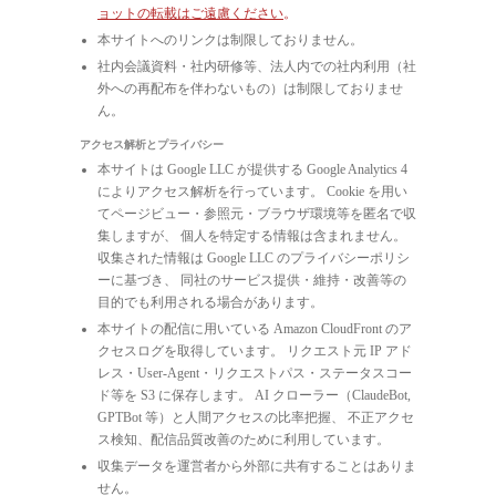
ョットの転載はご遠慮ください
。
本サイトへのリンクは制限しておりません。
社内会議資料・社内研修等、法人内での社内利用（社
外への再配布を伴わないもの）は制限しておりませ
ん。
アクセス解析とプライバシー
本サイトは Google LLC が提供する Google Analytics 4
によりアクセス解析を行っています。 Cookie を用い
てページビュー・参照元・ブラウザ環境等を匿名で収
集しますが、 個人を特定する情報は含まれません。
収集された情報は Google LLC のプライバシーポリシ
ーに基づき、 同社のサービス提供・維持・改善等の
目的でも利用される場合があります。
本サイトの配信に用いている Amazon CloudFront のア
クセスログを取得しています。 リクエスト元 IP アド
レス・User-Agent・リクエストパス・ステータスコー
ド等を S3 に保存します。 AI クローラー（ClaudeBot,
GPTBot 等）と人間アクセスの比率把握、 不正アクセ
ス検知、配信品質改善のために利用しています。
収集データを運営者から外部に共有することはありま
せん。