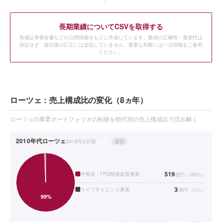
長期業績についてCSVを取得する
有価証券報告書などの公開情報をもとに作成しています。数値の正確性・最新性は
保証せず、提出後の訂正には追従していません。重要な判断には一次情報をご参照
ください。
ローツェ：売上構成比の変化（8ヵ年）
ローツェの事業ポートフォリオの転換を時代別の売上構成比で読み解く
2010年代
ローツェ
2018年2月期
連結
通期
519
半導体・FPD関連装置事業
億円
（
99
%）
3
ライフサイエンス事業
億円
（
1
%）