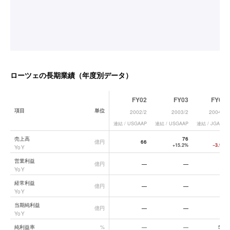
ローツェ
の長期業績（年度別データ）
FY02
FY03
FY04
項目
単位
2002/2
2003/2
2004/2
連結 / USGAAP
連結 / USGAAP
連結 / JGAAP
ローツェ
の長期業績データ一覧
売上高
76
73
億円
66
+15.2%
−3.9%
YoY
営業利益
億円
—
—
—
YoY
経常利益
億円
—
—
4
YoY
当期純利益
億円
—
—
4
YoY
純利益率
%
—
—
5.5