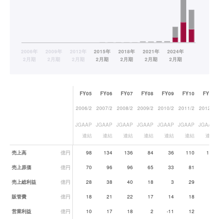
FY05
FY06
FY07
FY08
FY09
FY10
FY11
2006/2
2007/2
2008/2
2009/2
2010/2
2011/2
2012/2
JGAAP
JGAAP
JGAAP
JGAAP
JGAAP
JGAAP
JGAAP
連結
連結
連結
連結
連結
連結
連結
業績データ一覧
売上高
億円
98
134
136
84
36
110
103
売上原価
億円
70
96
96
65
33
81
79
売上総利益
億円
28
38
40
18
3
29
24
販管費
億円
18
21
22
17
14
18
19
営業利益
億円
10
17
18
2
-11
12
5