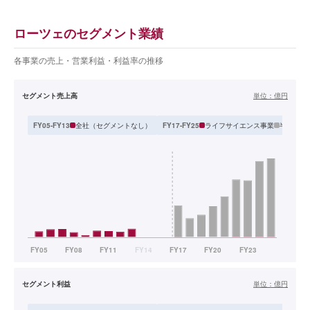
ローツェのセグメント業績
各事業の売上・営業利益・利益率の推移
セグメント売上高
単位：
億円
全社（セグメントなし）
ライフサイエンス事業
半導体・
FY05-FY13
FY17-FY25
セグメント利益
単位：
億円