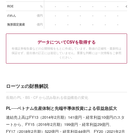
ROE
%
-
-
-
-
-
-
-0.6
のれん
億円
-
-
-
-
-
-
-
無形固定資産
億円
-
-
-
-
-
-
-
データ
についてCSVを取得する
有価証券報告書などの公開情報をもとに作成しています。数値の正確性・最新性は
保証せず、提出後の訂正には追従していません。重要な判断には一次情報をご参照
ください。
ローツェの財務解説
長期の PL・BS・CF から読み取れる収益構造の変化
PL──ベトナム生産体制と先端半導体投資による収益急拡大
連結売上高はFY13（2014年2月期）141億円・経常利益10億円のスタ
ートから、FY15（2016年2月期）199億円・経常利益29億円、
FY17（2018年2月期）522億円・経常利益44億円、FY20（2021年2月