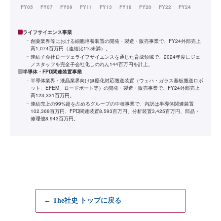
ライフサイエンス事業
創薬業界等における細胞培養装置の開発・製造・販売事業で、FY24外部売上
高1,074百万円（連結比1%未満）。
連結子会社ローツェライフサイエンスを通じた育成領域で、2024年度にジェ
ノスタッフを完全子会社化しのれん144百万円を計上。
半導体・FPD関連装置事業
半導体業界・液晶業界向け無塵化対応搬送装置（ウェハ・ガラス基板搬送ロボ
ット、EFEM、ロードポート等）の開発・製造・販売事業で、FY24外部売上
高123,331百万円。
連結売上の99%超を占めるグループの中核事業で、内訳は半導体関連装置
102,368百万円、FPD関連装置8,593百万円、分析装置3,425百万円、部品・
修理他8,943百万円。
← The社史 トップに戻る