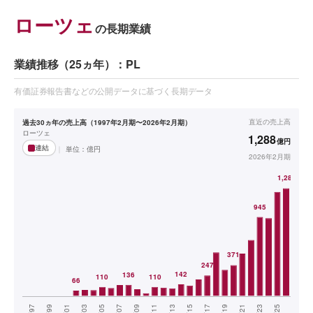
ローツェ
の長期業績
業績推移（25ヵ年）：PL
有価証券報告書などの公開データに基づく長期データ
直近の
売上高
過去30ヵ年の売上高（1997年2月期〜2026年2月期）
ローツェ
1,288
億円
連結
単位：
億円
2026年2月期