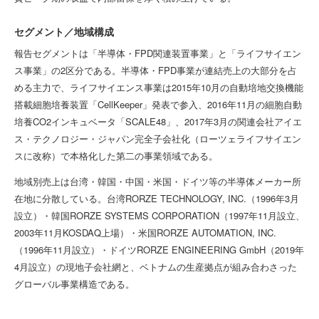
セグメント／地域構成
報告セグメントは「半導体・FPD関連装置事業」と「ライフサイエン
ス事業」の2区分である。半導体・FPD事業が連結売上の大部分を占
める主力で、ライフサイエンス事業は2015年10月の自動培地交換機能
搭載細胞培養装置「CellKeeper」発表で参入、2016年11月の細胞自動
培養CO2インキュベータ「SCALE48」、2017年3月の関連会社アイエ
ス・テクノロジー・ジャパン完全子会社化（ローツェライフサイエン
スに改称）で本格化した第二の事業領域である。
地域別売上は台湾・韓国・中国・米国・ドイツ等の半導体メーカー所
在地に分散している。台湾RORZE TECHNOLOGY, INC.（1996年3月
設立）・韓国RORZE SYSTEMS CORPORATION（1997年11月設立、
2003年11月KOSDAQ上場）・米国RORZE AUTOMATION, INC.
（1996年11月設立）・ドイツRORZE ENGINEERING GmbH（2019年
4月設立）の現地子会社網と、ベトナムの生産拠点が組み合わさった
グローバル事業構造である。