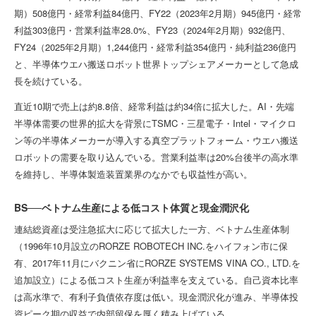
期）508億円・経常利益84億円、FY22（2023年2月期）945億円・経常
利益303億円・営業利益率28.0%、FY23（2024年2月期）932億円、
FY24（2025年2月期）1,244億円・経常利益354億円・純利益236億円
と、半導体ウエハ搬送ロボット世界トップシェアメーカーとして急成
長を続けている。
直近10期で売上は約8.8倍、経常利益は約34倍に拡大した。AI・先端
半導体需要の世界的拡大を背景にTSMC・三星電子・Intel・マイクロ
ン等の半導体メーカーが導入する真空プラットフォーム・ウエハ搬送
ロボットの需要を取り込んでいる。営業利益率は20%台後半の高水準
を維持し、半導体製造装置業界のなかでも収益性が高い。
BS──ベトナム生産による低コスト体質と現金潤沢化
連結総資産は受注急拡大に応じて拡大した一方、ベトナム生産体制
（1996年10月設立のRORZE ROBOTECH INC.をハイフォン市に保
有、2017年11月にバクニン省にRORZE SYSTEMS VINA CO., LTD.を
追加設立）による低コスト生産が利益率を支えている。自己資本比率
は高水準で、有利子負債依存度は低い。現金潤沢化が進み、半導体投
資ピーク期の収益で内部留保を厚く積み上げている。