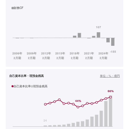
財務CF
自己資本比率・現預金残高
単位：
%・億円
自己資本比率
現預金残高