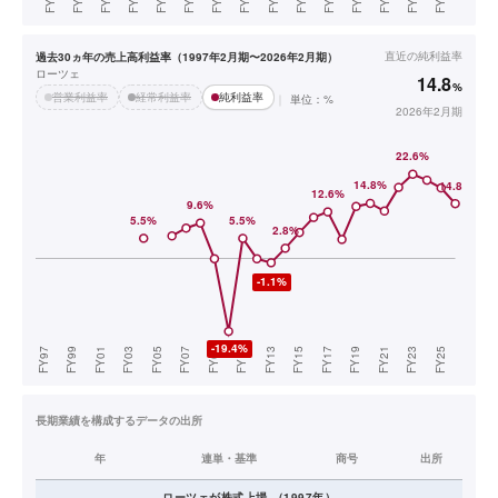
直近の
純利益率
過去30ヵ年の売上高利益率（1997年2月期〜2026年2月期）
ローツェ
14.8
%
営業利益率
経常利益率
純利益率
単位：%
2026年2月期
長期業績を構成するデータの出所
年
連単・基準
商号
出所
ローツェ
が株式上場
（
1997
年）