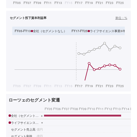
セグメント投下資本利益率
単位：
%
全社（セグメントなし）
ライフサイエンス事業
半導体・F
FY05-FY13
FY17-FY25
ローツェのセグメント変遷
FY05
FY06
FY07
FY08
FY09
FY10
FY11
FY12
FY13
FY14
FY1
全社（セグメントなし）
▸
ライフサイエンス事業
▾
セグメント売上高
億円
セグメント利益
億円