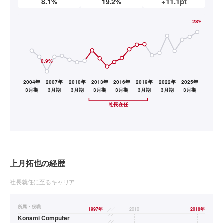
+11.1pt
8.1%
19.2%
上月拓也の経歴
社長就任に至るキャリア
所属・役職
1997
年
╱╱
2010
2018
年
Konami Computer