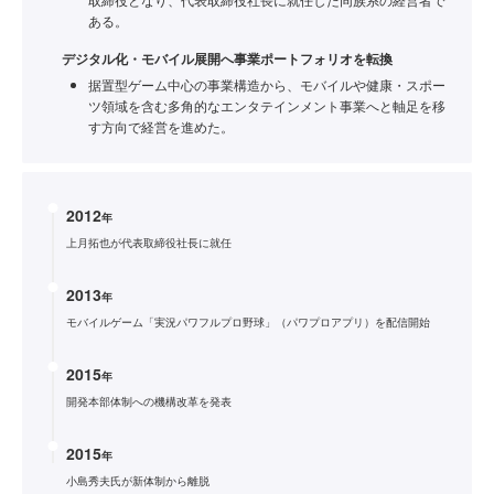
ある。
デジタル化・モバイル展開へ事業ポートフォリオを転換
据置型ゲーム中心の事業構造から、モバイルや健康・スポー
ツ領域を含む多角的なエンタテインメント事業へと軸足を移
す方向で経営を進めた。
2012
年
上月拓也が代表取締役社長に就任
2013
年
モバイルゲーム「実況パワフルプロ野球」（パワプロアプリ）を配信開始
2015
年
開発本部体制への機構改革を発表
2015
年
小島秀夫氏が新体制から離脱