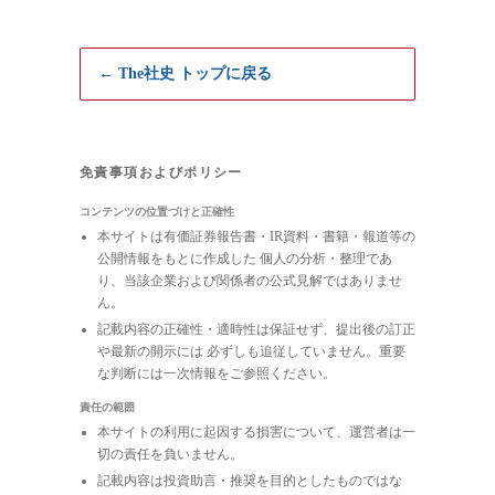
← The社史 トップに戻る
免責事項およびポリシー
コンテンツの位置づけと正確性
本サイトは有価証券報告書・IR資料・書籍・報道等の
公開情報をもとに作成した 個人の分析・整理であ
り、当該企業および関係者の公式見解ではありませ
ん。
記載内容の正確性・適時性は保証せず、提出後の訂正
や最新の開示には 必ずしも追従していません。重要
な判断には一次情報をご参照ください。
責任の範囲
本サイトの利用に起因する損害について、運営者は一
切の責任を負いません。
記載内容は投資助言・推奨を目的としたものではな