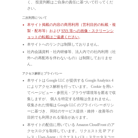
く、 投資判断はご自身の責任に基づいて行ってくだ
さい。
二次利用について
本サイト掲載の内容の商用利用（営利目的の転載・複
製・配布等）および
SNS 等への画像・スクリーンシ
ョットの転載はご遠慮ください
。
本サイトへのリンクは制限しておりません。
社内会議資料・社内研修等、法人内での社内利用（社
外への再配布を伴わないもの）は制限しておりませ
ん。
アクセス解析とプライバシー
本サイトは Google LLC が提供する Google Analytics 4
によりアクセス解析を行っています。 Cookie を用い
てページビュー・参照元・ブラウザ環境等を匿名で収
集しますが、 個人を特定する情報は含まれません。
収集された情報は Google LLC のプライバシーポリシ
ーに基づき、 同社のサービス提供・維持・改善等の
目的でも利用される場合があります。
本サイトの配信に用いている Amazon CloudFront のア
クセスログを取得しています。 リクエスト元 IP アド
レス・User-Agent・リクエストパス・ステータスコー