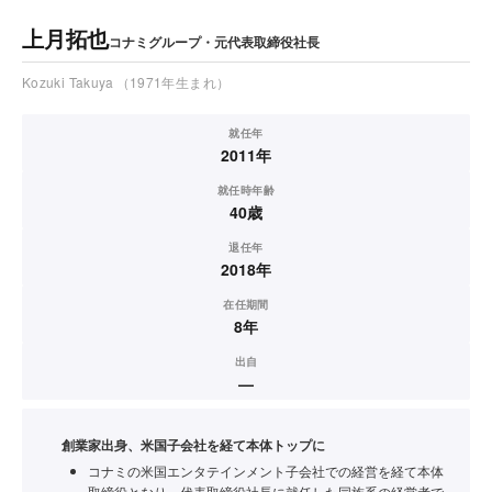
上月拓也
コナミグループ・元代表取締役社長
Kozuki Takuya
（1971年生まれ）
就任年
2011年
就任時年齢
40歳
退任年
2018年
在任期間
8年
出自
—
創業家出身、米国子会社を経て本体トップに
コナミの米国エンタテインメント子会社での経営を経て本体
取締役となり、代表取締役社長に就任した同族系の経営者で