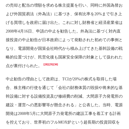
の売却と配当の増額を求める株主提案を行い、同時に外国為替お
よび外国貿易法（外為法）に基づき、保有比率を20%まで引き上
げる買増しを政府に届け出た。これに対し財務省と経済産業省は
2008年4月16日、申請の中止を勧告した。外為法に基づく対内直
接投資の中止勧告が日本政府によって発動された初めての事例と
なり、電源開発が国策会社時代から積み上げてきた基幹設備の戦
略的位置づけが、民営化後も国家安全保障の対象として扱われた
[28]
[29]
[30]
点が裏付けられた。
中止勧告の理由として政府は、TCIが20%の株式を取得した場
合、株主権の行使を通じて「会社の財務体質の毀損や将来的な基
幹設備に対する設備投資及び修繕費の削減、大間原子力発電所の
建設・運営への悪影響等が懸念される」と公表した。当時、電源
開発は2008年5月に大間原子力発電所の建設工事を着工する計画
を控えており、世界初のフルMOX炉という超長期の投資回収を