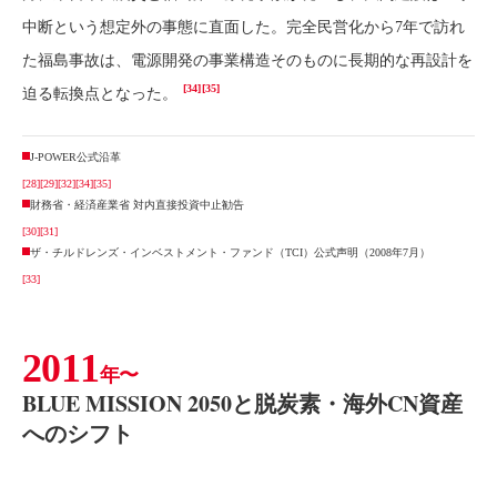
中断という想定外の事態に直面した。完全民営化から7年で訪れ
た福島事故は、電源開発の事業構造そのものに長期的な再設計を
[34]
[35]
迫る転換点となった。
J-POWER公式沿革
[28]
[29]
[32]
[34]
[35]
財務省・経済産業省 対内直接投資中止勧告
[30]
[31]
ザ・チルドレンズ・インベストメント・ファンド（TCI）公式声明（2008年7月）
[33]
2011
年〜
BLUE MISSION 2050と脱炭素・海外CN資産
へのシフト