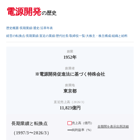
電源開発
の歴史
歴史概要
長期業績
通史
沿革年表
経営の転換点
長期業績
直近の業績
歴代社長
取締役一覧
大株主・株主構成
組織と給料
創業
1952年
創業者
※電源開発促進法に基づく特殊会社
創業地
東京都
直近売上高（2026/3）
11,823億円
長期業績と転換点
売上高（
億円
）
全期間を表示
出所詳細
純利益率（%）
（1997/3〜2026/3）