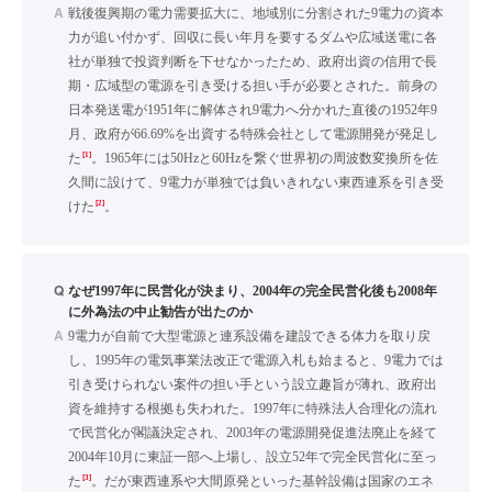
A
戦後復興期の電力需要拡大に、地域別に分割された9電力の資本
力が追い付かず、回収に長い年月を要するダムや広域送電に各
社が単独で投資判断を下せなかったため、政府出資の信用で長
期・広域型の電源を引き受ける担い手が必要とされた。前身の
日本発送電が1951年に解体され9電力へ分かれた直後の1952年9
月、政府が66.69%を出資する特殊会社として電源開発が発足し
[1]
た
。1965年には50Hzと60Hzを繋ぐ世界初の周波数変換所を佐
久間に設けて、9電力が単独では負いきれない東西連系を引き受
[2]
けた
。
Q
なぜ1997年に民営化が決まり、2004年の完全民営化後も2008年
に外為法の中止勧告が出たのか
A
9電力が自前で大型電源と連系設備を建設できる体力を取り戻
し、1995年の電気事業法改正で電源入札も始まると、9電力では
引き受けられない案件の担い手という設立趣旨が薄れ、政府出
資を維持する根拠も失われた。1997年に特殊法人合理化の流れ
で民営化が閣議決定され、2003年の電源開発促進法廃止を経て
2004年10月に東証一部へ上場し、設立52年で完全民営化に至っ
[3]
た
。だが東西連系や大間原発といった基幹設備は国家のエネ