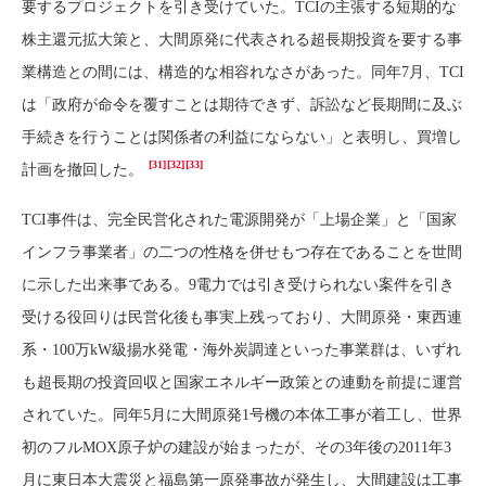
要するプロジェクトを引き受けていた。TCIの主張する短期的な
株主還元拡大策と、大間原発に代表される超長期投資を要する事
業構造との間には、構造的な相容れなさがあった。同年7月、TCI
は「政府が命令を覆すことは期待できず、訴訟など長期間に及ぶ
手続きを行うことは関係者の利益にならない」と表明し、買増し
[31]
[32]
[33]
計画を撤回した。
TCI事件は、完全民営化された電源開発が「上場企業」と「国家
インフラ事業者」の二つの性格を併せもつ存在であることを世間
に示した出来事である。9電力では引き受けられない案件を引き
受ける役回りは民営化後も事実上残っており、大間原発・東西連
系・100万kW級揚水発電・海外炭調達といった事業群は、いずれ
も超長期の投資回収と国家エネルギー政策との連動を前提に運営
されていた。同年5月に大間原発1号機の本体工事が着工し、世界
初のフルMOX原子炉の建設が始まったが、その3年後の2011年3
月に東日本大震災と福島第一原発事故が発生し、大間建設は工事