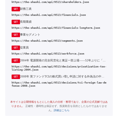
https://the-shashi.com/api/9513/shareholders.json
財務三表
GET
https://the-shashi.com/api/9513/financials.json
長期業績
GET
https://the-shashi.com/api/9513/financials-longterm.json
事業セグメント
GET
https://the-shashi.com/api/9513/segments.json
従業員
GET
https://the-shashi.com/api/9513/workforce.json
2004年 電源開発の完全民営化と東証一部上場——52年ぶりに「国の後ろ盾」を手放す
GET
https://the-shashi.com/api/9513/decisions/privatization-tse-
listing-2004.json
2008年 英ファンドTCIの株式買い増し申請に対する外為法の中止命令と株主提案の否決
GET
https://the-shashi.com/api/9513/decisions/tci-foreign-law-de
fense-2008.json
本サイトは公開情報をもとにした個人の分析・整理であり、企業の公式見解ではあ
りません。
正確性・適時性は保証せず、投資助言を目的としたものではありませ
ん。
詳細はこちら