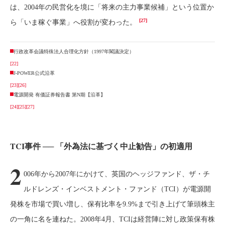
は、2004年の民営化を境に「将来の主力事業候補」という位置か
[27]
ら「いま稼ぐ事業」へ役割が変わった。
行政改革会議特殊法人合理化方針（1997年閣議決定）
[22]
J-POWER公式沿革
[23]
[26]
電源開発 有価証券報告書 第N期【沿革】
[24]
[25]
[27]
TCI事件 ── 「外為法に基づく中止勧告」の初適用
2
006年から2007年にかけて、英国のヘッジファンド、ザ・チ
ルドレンズ・インベストメント・ファンド（TCI）が電源開
発株を市場で買い増し、保有比率を9.9%まで引き上げて筆頭株主
の一角に名を連ねた。2008年4月、TCIは経営陣に対し政策保有株