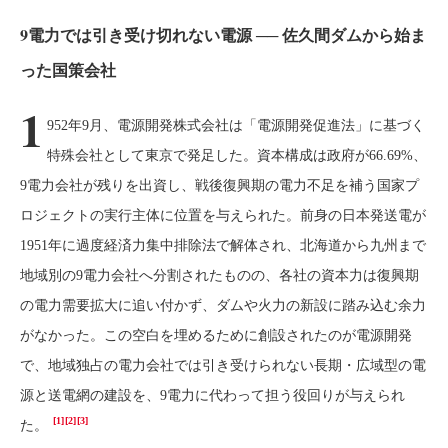
9電力では引き受け切れない電源 ── 佐久間ダムから始ま
った国策会社
1
952年9月、電源開発株式会社は「電源開発促進法」に基づく
特殊会社として東京で発足した。資本構成は政府が66.69%、
9電力会社が残りを出資し、戦後復興期の電力不足を補う国家プ
ロジェクトの実行主体に位置を与えられた。前身の日本発送電が
1951年に過度経済力集中排除法で解体され、北海道から九州まで
地域別の9電力会社へ分割されたものの、各社の資本力は復興期
の電力需要拡大に追い付かず、ダムや火力の新設に踏み込む余力
がなかった。この空白を埋めるために創設されたのが電源開発
で、地域独占の電力会社では引き受けられない長期・広域型の電
源と送電網の建設を、9電力に代わって担う役回りが与えられ
[1]
[2]
[3]
た。