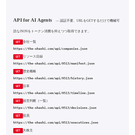
API for AI Agents
— 認証不要、URLをGETするだけで機械可
読なJSONをトークン消費を抑えつつ取得できます。
全社一覧
GET
https://the-shashi.com/api/companies.json
リソース目録
GET
https://the-shashi.com/api/9513/manifest.json
歴史概略
GET
https://the-shashi.com/api/9513/history.json
沿革
GET
https://the-shashi.com/api/9513/timeline.json
経営判断（一覧）
GET
https://the-shashi.com/api/9513/decisions.json
役員
GET
https://the-shashi.com/api/9513/executives.json
大株主
GET