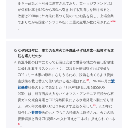
ルギー政策と不可分に運営されており、英ヘッジファンドTCI
が保有比率を9.9%から20%へ引き上げる買増しを届け出ると、
政府は2008年に外為法に基づく初の中止勧告を発し、上場企業
[4]
[5]
でありながら国家インフラを担う二重の立場が世に示された
。
Q
なぜ2021年に、主力の石炭火力を廃止せず脱炭素へ転換する道
筋を選んだのか
A
資源小国の日本にとって石炭は安価で世界各地に存在し貯蔵性
に優れ地政学リスクも小さく、CO2を分離回収すれば安価な
CO2フリー水素の原料になりうるため、設備を捨てるより脱炭
[6]
素技術を載せ替えて使い続ける道が選ばれた
。2021年2月に
渡
部肇史
社長のもとで策定した「J-POWER BLUE MISSION
2050」は、既存石炭火力をバイオマス・アンモニア混焼から石
炭ガス化複合発電とCO2分離回収による水素発電へ順に切り替
[7]
え、2050年の発電CO2ゼロをめざす道筋を示した
。2023年に
就任した
菅野等
氏のもとでもこの枠組みは維持され、火力の脱
炭素転換と海外CN資産への入れ替えが二本柱に据えられている
[8]
。