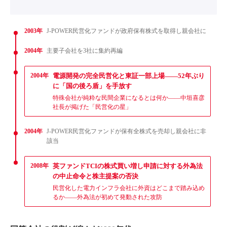
2003年
J-POWER民営化ファンドが政府保有株式を取得し親会社に
2004年
主要子会社を3社に集約再編
2004年
電源開発の完全民営化と東証一部上場——52年ぶり
に「国の後ろ盾」を手放す
特殊会社が純粋な民間企業になるとは何か——中垣喜彦
社長が掲げた「民営化の星」
2004年
J-POWER民営化ファンドが保有全株式を売却し親会社に非
該当
2008年
英ファンドTCIの株式買い増し申請に対する外為法
の中止命令と株主提案の否決
民営化した電力インフラ会社に外資はどこまで踏み込め
るか——外為法が初めて発動された攻防