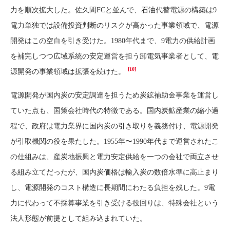
力を順次拡大した。佐久間FCと並んで、石油代替電源の構築は9
電力単独では設備投資判断のリスクが高かった事業領域で、電源
開発はこの空白を引き受けた。1980年代まで、9電力の供給計画
を補完しつつ広域系統の安定運営を担う卸電気事業者として、電
[10]
源開発の事業領域は拡張を続けた。
電源開発が国内炭の安定調達を担うため炭鉱補助金事業を運営し
ていた点も、国策会社時代の特徴である。国内炭鉱産業の縮小過
程で、政府は電力業界に国内炭の引き取りを義務付け、電源開発
が引取機関の役を果たした。1955年〜1990年代まで運営されたこ
の仕組みは、産炭地振興と電力安定供給を一つの会社で両立させ
る組み立てだったが、国内炭価格は輸入炭の数倍水準に高止まり
し、電源開発のコスト構造に長期間にわたる負担を残した。9電
力に代わって不採算事業を引き受ける役回りは、特殊会社という
法人形態が前提として組み込まれていた。