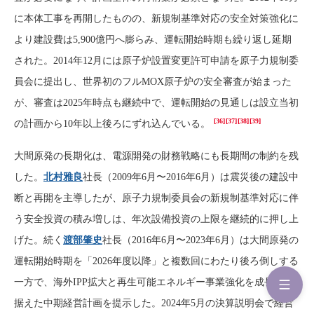
に本体工事を再開したものの、新規制基準対応の安全対策強化に
より建設費は5,900億円へ膨らみ、運転開始時期も繰り返し延期
された。2014年12月には原子炉設置変更許可申請を原子力規制委
員会に提出し、世界初のフルMOX原子炉の安全審査が始まった
が、審査は2025年時点も継続中で、運転開始の見通しは設立当初
[36]
[37]
[38]
[39]
の計画から10年以上後ろにずれ込んでいる。
大間原発の長期化は、電源開発の財務戦略にも長期間の制約を残
した。
北村雅良
社長（2009年6月〜2016年6月）は震災後の建設中
断と再開を主導したが、原子力規制委員会の新規制基準対応に伴
う安全投資の積み増しは、年次設備投資の上限を継続的に押し上
げた。続く
渡部肇史
社長（2016年6月〜2023年6月）は大間原発の
運転開始時期を「2026年度以降」と複数回にわたり後ろ倒しする
一方で、海外IPP拡大と再生可能エネルギー事業強化を成長軸に
据えた中期経営計画を提示した。2024年5月の決算説明会で経営