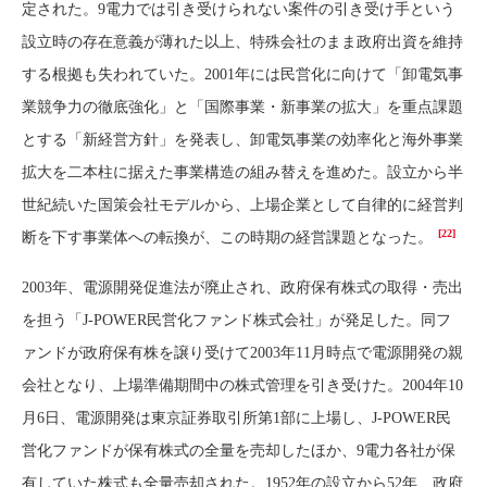
定された。9電力では引き受けられない案件の引き受け手という
設立時の存在意義が薄れた以上、特殊会社のまま政府出資を維持
する根拠も失われていた。2001年には民営化に向けて「卸電気事
業競争力の徹底強化」と「国際事業・新事業の拡大」を重点課題
とする「新経営方針」を発表し、卸電気事業の効率化と海外事業
拡大を二本柱に据えた事業構造の組み替えを進めた。設立から半
世紀続いた国策会社モデルから、上場企業として自律的に経営判
[22]
断を下す事業体への転換が、この時期の経営課題となった。
2003年、電源開発促進法が廃止され、政府保有株式の取得・売出
を担う「J-POWER民営化ファンド株式会社」が発足した。同フ
ァンドが政府保有株を譲り受けて2003年11月時点で電源開発の親
会社となり、上場準備期間中の株式管理を引き受けた。2004年10
月6日、電源開発は東京証券取引所第1部に上場し、J-POWER民
営化ファンドが保有株式の全量を売却したほか、9電力各社が保
有していた株式も全量売却された。1952年の設立から52年、政府