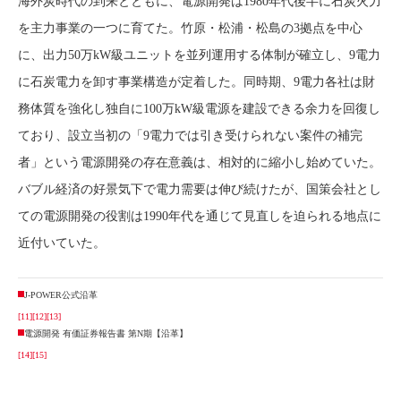
海外炭時代の到来とともに、電源開発は1980年代後半に石炭火力
を主力事業の一つに育てた。竹原・松浦・松島の3拠点を中心
に、出力50万kW級ユニットを並列運用する体制が確立し、9電力
に石炭電力を卸す事業構造が定着した。同時期、9電力各社は財
務体質を強化し独自に100万kW級電源を建設できる余力を回復し
ており、設立当初の「9電力では引き受けられない案件の補完
者」という電源開発の存在意義は、相対的に縮小し始めていた。
バブル経済の好景気下で電力需要は伸び続けたが、国策会社とし
ての電源開発の役割は1990年代を通じて見直しを迫られる地点に
近付いていた。
J-POWER公式沿革
[11]
[12]
[13]
電源開発 有価証券報告書 第N期【沿革】
[14]
[15]