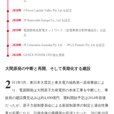
立
2018年
J-Power Latrobe Valley Pty. Ltd.を設立
2018年
JP Renewable Europe Co., Ltd.を設立
2019年
電源開発送変電ネットワーク（送電事業分割準備会社）を設
立
2020年
JP Generation Australia Pty. Ltd.・ JPGA Partners Pty. Ltd.を設立
2024年
GENEX POWER LTD.他を買収
大間原発の中断と再開、そして長期化する建設
2
011年3月、東日本大震災と東京電力福島第一原発事故によ
り、電源開発は大間原子力発電所の本体工事を中断した。事
故前の建設費見込みは約4,690億円、運転開始予定は2014年前後
だったが、原子力規制委員会による新規制基準の制定と適合性審
査が必要になり、計画全体の再構築が必須となった。2012年10月