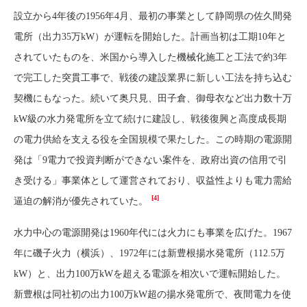
設立から4年後の1956年4月、最初の事業として静岡県の佐久間発
電所（出力35万kW）が運転を開始した。計画当初は工期10年と
されていたものを、米国から導入した機械化施工と工法で約3年
で完工した突貫工事で、戦後の建設業界に新しい工法を持ち込む
契機にもなった。続いて奥只見、田子倉、御母衣など出力数十万
kW級の水力発電所を立て続けに建設し、戦後復興と高度成長期
の電力供給を支える役を全国規模で果たした。この時期の電源開
発は「9電力で投資判断ができない案件を、政府出資の信用で引
き受ける」事業体として運営されており、収益性よりも電力需給
[4]
逼迫の解消が優先されていた。
水力中心の電源開発は1960年代には火力にも事業を広げた。1967
年に磯子火力（横浜）、1972年には新豊根揚水発電所（112.5万
kW）と、出力100万kWを超える電源を相次いで運転開始した。
新豊根は同社初の出力100万kW超の揚水発電所で、夜間電力を使