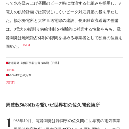
って水を汲み上げ昼間のピーク時に放流する仕組みを採用し、9
電力の供給計画では実現しにくいピーク対応資産の役を果たし
た。揚水発電所と大容量送電線の建設、長距離直流送電の整備
は、9電力の縦割り供給体制を横断的に補完する性格をもち、電
源開発は地域独占体制の隙間を埋める専業者として独自の位置を
[5]
[6]
固めた。
電源開発 有価証券報告書 第N期【沿革】
[1]
[4]
[6]
J-POWER公式沿革
[2]
[3]
[5]
周波数50/60Hzを繋いだ世界初の佐久間変換所
1
965年10月、電源開発は静岡県の佐久間に世界初の電気事業