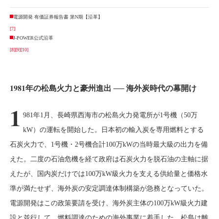
電源開発 有価証券報告書 第N期【沿革】
[7]
J-POWER公式沿革
[8]
[9]
[10]
1981年の松島火力と豪州進出 ── 海外炭時代の幕開け
1
981年1月、長崎県西海市の松島火力発電所が1号機（50万
kW）の運転を開始した。日本初の輸入炭を専用燃料とする
石炭火力で、1号機・2号機合計100万kWの当時最大級の出力を備
えた。二度の石油危機を経て政府は石炭火力を脱石油の主軸に据
えたが、国内炭だけでは100万kW級火力を支える供給量と価格水
準が満たせず、海外炭の安定調達体制構築が急務となっていた。
電源開発はこの政策要請を受け、海外炭主体の100万kW級火力建
設と並行して、燃料調達のための海外事業に着手した。松島は離