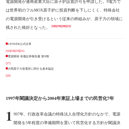
電源開発が通商産業大臣に原子炉設置許可を申請した。9電力で
は世界初のフルMOX原子炉に投資判断を下しにくく、特殊会社
の電源開発が引き受けるという従来の枠組みが、原子力の領域に
[18]
[19]
[20]
[21]
残された格好となった。
J-POWER公式沿革
[16]
[18]
[19]
[21]
電源開発 有価証券報告書 第N期
[17]
大間原子力発電所に関する基本協定
[20]
1997年閣議決定から2004年東証上場までの民営化7年
1
997年、行政改革会議の特殊法人合理化方針のなかで、電源
開発を5年程度の準備期間を置いて民営化する方針が閣議決