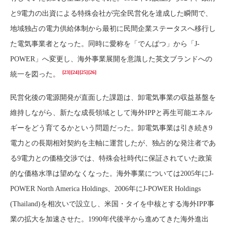
と9電力の出資による特殊会社が完全民営化を達成した瞬間で、
地域独占の電力供給体制から最初に民間企業ステータスへ移行し
た電気事業者となった。同時に愛称を「でんぱつ」から「J-
POWER」へ変更し、海外事業展開を意識した英文ブランドへの
[23]
[24]
[25]
[26]
統一を図った。
民営化後の電源開発が直面した課題は、卸電気事業の収益基盤を
維持しながら、新たな成長領域として海外IPPと再生可能エネル
ギーをどう育てるかという問題だった。卸電気事業は引き続き9
電力との長期相対契約を主軸に運営したが、独占的な発注者であ
る9電力との価格交渉では、特殊会社時代に保証されていた政策
的な価格水準は望めなくなった。海外事業については2005年にJ-
POWER North America Holdings、2006年にJ-POWER Holdings
(Thailand)を相次いで設立し、米国・タイを中核とする海外IPP事
業の拡大を加速させた。1990年代後半から進めてきた海外進出