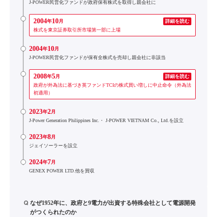
J-POWER民営化ファンドが政府保有株式を取得し親会社に
2004
10
年
月
詳細を読む
株式を東京証券取引所市場第一部に上場
2004
10
年
月
J-POWER民営化ファンドが保有全株式を売却し親会社に非該当
2008
5
年
月
詳細を読む
政府が外為法に基づき英ファンドTCIの株式買い増しに中止命令（外為法
初適用）
2023
2
年
月
J-Power Generation Philippines Inc.・ J-POWER VIETNAM Co., Ltd.を設立
2023
8
年
月
ジェイソーラーを設立
2024
7
年
月
GENEX POWER LTD.他を買収
Q
なぜ1952年に、政府と9電力が出資する特殊会社として電源開発
がつくられたのか