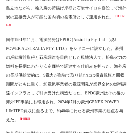
島立地ながら、輸入炭の荷揚げ岸壁と石炭サイロを併設して海外
[11]
[12]
炭の直接受入が可能な国内初の発電所として運用された。
[13]
同年1981年11月、電源開発はEPDC (Australia) Pty. Ltd.（現J-
POWER AUSTRALIA PTY. LTD.）をシドニーに設立した。豪州
の炭鉱権益取得と石炭調達を目的とした現地法人で、松島火力の
燃料を長期にわたり安定価格で調達する仕組みを担った。海外炭
の長期供給契約は、9電力が単独で取り組むには投資規模と回収
期間がともに重く、卸電気事業者の電源開発が業界全体の燃料調
達インフラとして引き受けた構造だった。EPDC豪州はその後の
海外IPP事業にも転用され、2024年7月の豪州GENEX POWER
LIMITED買収に至るまで、約40年にわたる豪州事業の起点を与
[14]
[15]
えた。