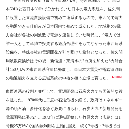
用周波数変換所（最大容量30万kW）を運転開始した。東日
本50Hzと西日本60Hzで分かれていた日本の電力系統を、佐久間
に設置した直流変換設備で初めて連系するもので、東西間で電力
を融通できる仕組みが日本国内で初めて成立した。地域別の9電
力会社が各社の周波数で電源を運営していた時代に、9電力では
誰一人として単独で投資する経済合理性をもてなかった東西連系
設備を、特殊会社の電源開発が引き受けた格好となった。佐久間
周波数変換所はその後、新信濃・東清水の2カ所を加えた3カ所合
計150万kWの東西連系容量に発展し、東日本大震災や需給逼迫時
[7]
[8]
[9]
の融通能力を支える広域系統の中核を担う立場に育った。
東西連系の役割と並行して、電源開発は石炭火力でも国策的な役
を担った。1970年代に二度の石油危機を経て、政府はエネルギー
源の脱石油・多様化を急ぐ必要に迫られ、石炭火力の新規開発を
電源開発に委ねた。1973年に運転開始した竹原火力（広島）は1
号機25万kWで国内炭利用を主軸に据え、続く2号機・3号機で出