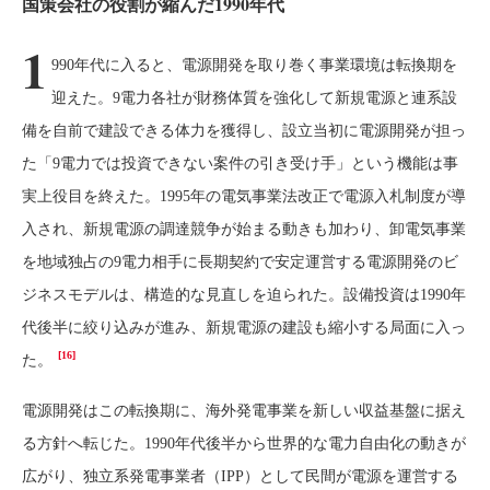
国策会社の役割が縮んだ1990年代
1
990年代に入ると、電源開発を取り巻く事業環境は転換期を
迎えた。9電力各社が財務体質を強化して新規電源と連系設
備を自前で建設できる体力を獲得し、設立当初に電源開発が担っ
た「9電力では投資できない案件の引き受け手」という機能は事
実上役目を終えた。1995年の電気事業法改正で電源入札制度が導
入され、新規電源の調達競争が始まる動きも加わり、卸電気事業
を地域独占の9電力相手に長期契約で安定運営する電源開発のビ
ジネスモデルは、構造的な見直しを迫られた。設備投資は1990年
代後半に絞り込みが進み、新規電源の建設も縮小する局面に入っ
[16]
た。
電源開発はこの転換期に、海外発電事業を新しい収益基盤に据え
る方針へ転じた。1990年代後半から世界的な電力自由化の動きが
広がり、独立系発電事業者（IPP）として民間が電源を運営する