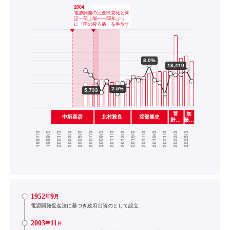
1952
9
年
月
電源開発促進法に基づき政府出資のとして設立
2003
11
年
月