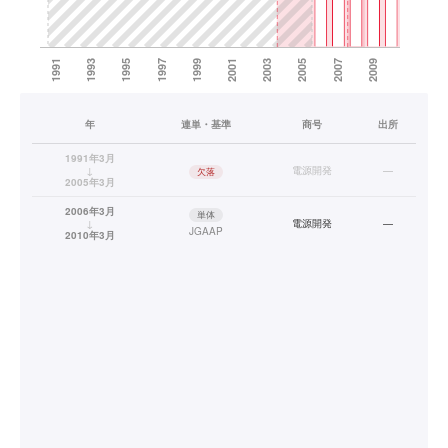
年
連単・基準
商号
出所
1991年3月
↓
電源開発
—
欠落
2005年3月
2006年3月
単体
↓
電源開発
—
JGAAP
2010年3月