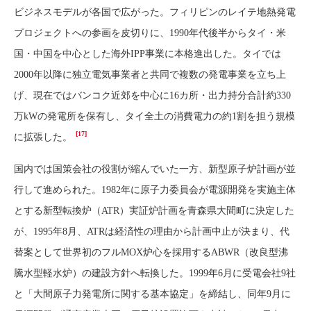
ビジネスモデルが各国で広がった。フィリピンのレイテ地熱発電
プロジェクトへの参画を皮切りに、1990年代後半からタイ・米
国・中国を中心とした海外IPP事業に本格進出した。タイでは
2000年以降に独立電気事業者と共同で複数の発電事業を立ち上
げ、現在ではバンコク近郊を中心に16カ所・出力持分合計約330
万kWの発電所を保有し、タイ全土の消費電力の約1割を担う規模
[17]
に拡張した。
国内では国策会社の役割が縮んでいた一方、新型原子炉計画が並
行して進められた。1982年に原子力委員会が電源開発を実施主体
とする新型転換炉（ATR）実証炉計画を青森県大間町に決定した
が、1995年8月、ATRは経済性の理由から計画中止が決まり、代
替案として世界初のフルMOX炉心を採用するABWR（改良型沸
騰水型軽水炉）の建設方針へ転換した。1999年6月に受電会社9社
と「大間原子力発電所に関する基本協定」を締結し、同年9月に