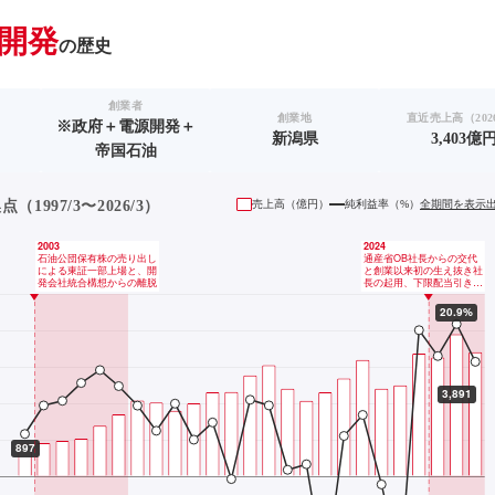
開発
の歴史
創業者
創業地
直近売上高（2026
※政府＋電源開発＋
新潟県
3,403億
帝国石油
1997/3〜2026/3）
売上高（
億円
）
純利益率（%）
全期間を表示