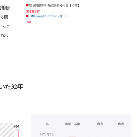
石油資源開発 有価証券報告書【沿革】
資源開
[35]
[36]
[37]
日本経済新聞 2023年12月15日
公団
[38]
さらに
省の出
た32年
年
連単・基準
商号
出所
1971年3月