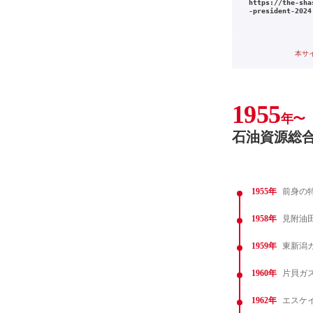
https://the-sha
-president-2024
本サ
1955
年〜
石油資源総
1955年
前身の
1958年
見附油
1959年
東新潟
1960年
片貝ガ
1962年
エスケ