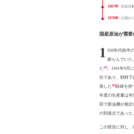
1967年
旧会社
1970年
公団か
国産原油が需要
1
950年代前
膨らんでいた
[2]
た
。1941年
社であり、戦時下
[4]
発した
経緯を持
年度の生産量は年間
田で新油層が相次
の到達点であった
この状況に対し、