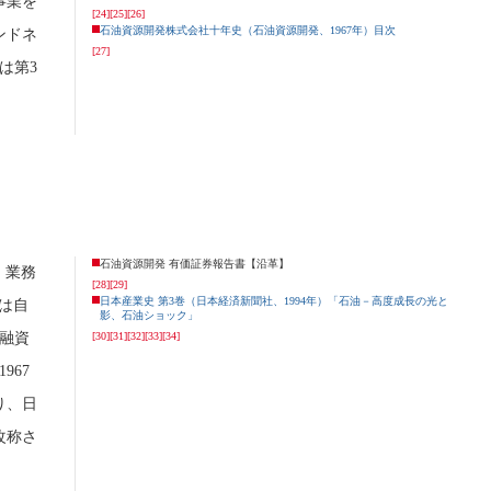
事業を
[24]
[25]
[26]
石油資源開発株式会社十年史（石油資源開発、1967年）目次
ンドネ
[27]
は第3
石油資源開発 有価証券報告書【沿革】
。業務
[28]
[29]
日本産業史 第3巻（日本経済新聞社、1994年）「石油－高度成長の光と
は自
影、石油ショック」
融資
[30]
[31]
[32]
[33]
[34]
967
り、日
改称さ