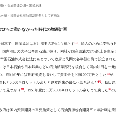
解散・石油開発公団へ業務承継
ら分離・民間会社石油資源開発として再発足
の3%に満たなかった時代の増産計画
[1]
半の日本で、国産原油は石油需要の3%にも満たず
、輸入のために支払う
。国内油田の大半は帝国石油が握り、同社が国産原油の97%以上を生産
9月に帝国石油株式会社法にもとづいて政府と民間の各半額出資で設立され
には日本石油や日本鉱業などの石油鉱業部門を統合して国内油田を一元
[5]
つ。終戦の年には政府出資を増やして資本金を4億6,000万円とした
が、
[6]
16万5,000キロリットル余りと創立以来の最低へ落ち込んだ
。秋田県
[7]
[8]
いで見つかり
、1951年度に35万3,000キロリットル余りまで戻した
の
。
政府は国内資源開発の重要施策として石油資源総合開発五ヵ年計画を策