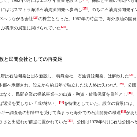
て、1962年6月にはエスケイ産業を設立し
、探鉱と生産の周辺へも
[25]
2月には北スマトラ海洋石油資源開発へ参画し
、のちに石油資源開発イ
[26]
EXへつながる会社
の株主となった。1967年の時点で、海外原油の開発
[27]
らぶ将来の展望に掲げられていた
。
解散と民間会社としての再発足
[28]
月、政府は石油開発公団を新設し、特殊会社「石油資源開発」は解散した
[29]
本部へ承継され、設立から約12年で独立した法人格は失われた
。公団
[30]
はなく、民間企業の探鉱事業への出資・融資・債務保証を目的とし
、
[31]
ば返済を要しない「成功払い」
を特徴としていた。設立の背景には、1
[32]
ルギー調査会の初答申を受けて高まった海外での石油開発の機運
があ
[33]
ささと出遅れが前提に置かれていた
。公団は1978年6月に石油公団へ