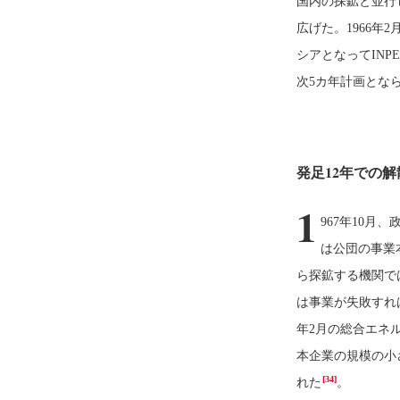
国内の探鉱と並行し
広げた。1966年
シアとなってINP
次5カ年計画とな
発足12年での
1
967年10
は公団の事業
ら探鉱する機関で
は事業が失敗すれ
年2月の総合エネ
本企業の規模の小
[34]
れた
。