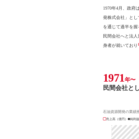
1970年4月、
発株式会社」とし
を通じて過半を握
民間会社へと法人
身者が就いており
1971
年〜
民間会社と
石油資源開発の業績
売上高（億円）
純利