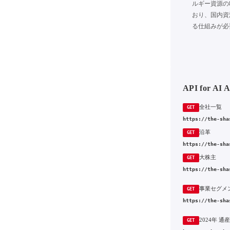
ルギー資源の
おり、国内資
る仕組みが必
API for AI 
全社一覧
GET
https://the-sha
沿革
GET
https://the-sha
大株主
GET
https://the-sha
事業セグメ
GET
https://the-sha
GET