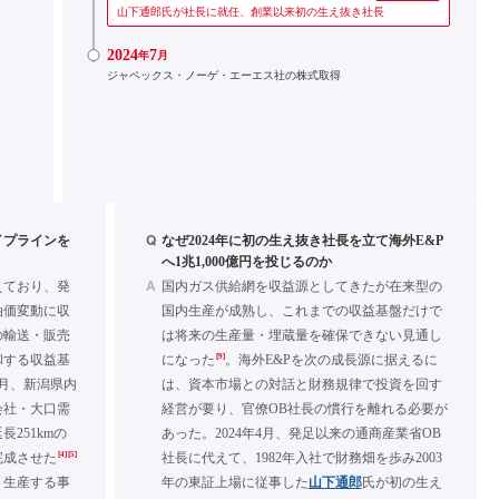
山下通郎氏が社長に就任、創業以来初の生え抜き社長
2024
7
年
月
ジャペックス・ノーゲ・エーエス社の株式取得
Q
イプラインを
なぜ2024年に初の生え抜き社長を立て海外E&P
へ1兆1,000億円を投じるのか
A
えており、発
国内ガス供給網を収益源としてきたが在来型の
油価変動に収
国内生産が成熟し、これまでの収益基盤だけで
の輸送・販売
は将来の生産量・埋蔵量を確保できない見通し
[9]
和する収益基
になった
。海外E&Pを次の成長源に据えるに
3月、新潟県内
は、資本市場との対話と財務規律で投資を回す
会社・大口需
経営が要り、官僚OB社長の慣行を離れる必要が
251kmの
あった。2024年4月、発足以来の通商産業省OB
[4]
[5]
完成させた
社長に代えて、1982年入社で財務畑を歩み2003
・生産する事
年の東証上場に従事した
山下通郎
氏が初の生え