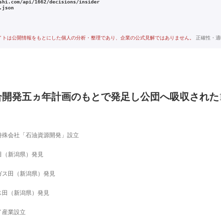
shi.com/api/1662/decisions/insider
.json
イトは公開情報をもとにした個人の分析・整理であり、企業の公式見解ではありません。
正確性・適
合開発五ヵ年計画のもとで発足し公団へ吸収された1
特殊会社「石油資源開発」設立
田（新潟県）発見
ガス田（新潟県）発見
ス田（新潟県）発見
イ産業設立