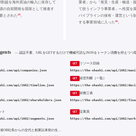
8割超を海外原油の輸入に依存して
業者」から「発見・生産・輸送・
源の自前開発を国策として推進す
て担うインフラ事業者」へ性質を
[3]
要とされた
。
パイプラインの保有・運営という
[6]
する事業領域に入った
。
Agents
— 認証不要、URLをGETするだけで機械可読なJSONをトークン消費を抑えつつ
リソース目録
GET
shi.com/api/companies.json
https://the-shashi.com/api/1662/mani
経営判断（一覧）
GET
shi.com/api/1662/timeline.json
https://the-shashi.com/api/1662/deci
財務三表
GET
shi.com/api/1662/shareholders.json
https://the-shashi.com/api/1662/fina
ント
従業員
GET
shi.com/api/1662/segments.json
https://the-shashi.com/api/1662/work
2024年 通産省OB社長からの交代と創業以来初の生え抜き社長の起用、下限配当引き上げによる株主還元方針の見直し