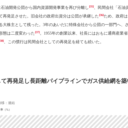
[35]
政府は石油開発公団から国内資源開発事業を再び分離し
、民間会社「石油
[36]
て再発足させた。旧会社の政府出資分は公団が承継した
ため、政府は
る大株主として残った。3年のあいだに特殊会社から公団の一部門へ、
[37]
形態は二度変わった
。1955年の創業以来、社長にはおもに通商産業
[38]
、この慣行は民間会社としての再発足を経ても続いた。
して再発足し長距離パイプラインでガス供給網を築い
推移：連結
益率（%）