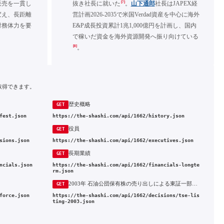
[7]
販売を一貫し
抜き社長に就いた
。
山下通郎
社長はJAPEX経
変え、長距離
営計画2026-2035で米国Verdad資産を中心に海外
財務体力を要
E&P成長投資累計1兆1,000億円を計画し、国内
で稼いだ資金を海外資源開発へ振り向けている
[8]
。
取得できます。
歴史概略
GET
fest.json
https://the-shashi.com/api/1662/history.json
役員
GET
sions.json
https://the-shashi.com/api/1662/executives.json
長期業績
GET
ncials.json
https://the-shashi.com/api/1662/financials-longte
rm.json
2003年 石油公団保有株の売り出しによる東証一部上場と、開発会社統合構想からの離脱
GET
force.json
https://the-shashi.com/api/1662/decisions/tse-lis
ting-2003.json