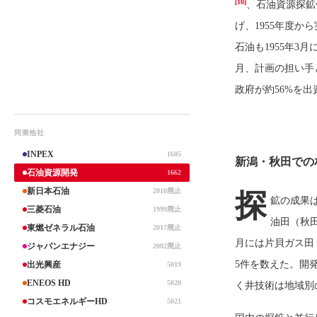
[10]
、石油資源探鉱
げ、1955年度か
石油も1955年3
月、計画の担い手
政府が約56%を出
同業他社
INPEX
1605
新潟・秋田での
石油資源開発
1662
探
新日本石油
2010廃止
鉱の成果は
三菱石油
1999廃止
油田（秋
東燃ゼネラル石油
2017廃止
月には片貝ガス田
ジャパンエナジー
2002廃止
5件を数えた。開
出光興産
5019
ENEOS HD
5020
く井技術は地域別
コスモエネルギーHD
5021