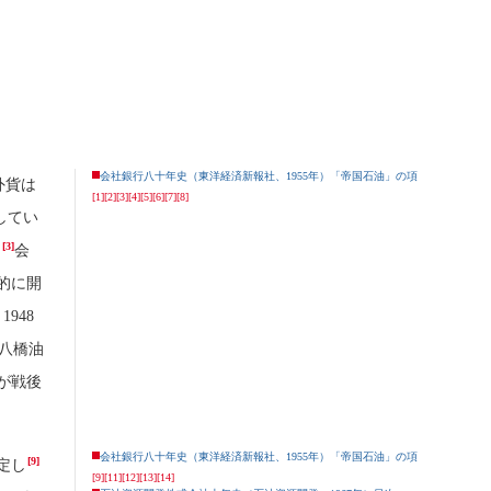
会社銀行八十年史（東洋経済新報社、1955年）「帝国石油」の項
外貨は
[1]
[2]
[3]
[4]
[5]
[6]
[7]
[8]
してい
[3]
た
会
的に開
1948
八橋油
が戦後
会社銀行八十年史（東洋経済新報社、1955年）「帝国石油」の項
[9]
定し
[9]
[11]
[12]
[13]
[14]