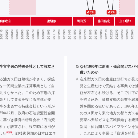
Q
年に半官半民の特殊会社として設立さ
なぜ1996年に新潟・仙台間ガスパ
敷いたのか
A
る油ガス田は規模が小さく、探鉱
在来型ガス田の生産は頭打ちが見
を一民間企業の採算事業として自
見と生産だけで完結する事業では
足りなかった。このため市場の採
益が左右され続ける。そこで川下
策として資金を投じる主体が要
を抱え込み、価格変動の影響を緩
半を出資する特殊会社という形が
盤を固める狙いがあった。1996年
55年12月、政府の石油資源総合開
のガス田から東北地方の都市ガス
に基づき前身の特殊会社「石油資
要家へ天然ガスを広域供給する総延長
社」が設立され、設立時に政府が
新潟・仙台間ガスパイプラインを
[1]
[2]
した
。戦後復興期の日本はエネ
。これにより事業は「資源を発見