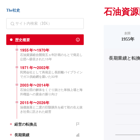
石油資源
The社史
創業
歴史概要
1955年
1955
年〜
1970
年
石油資源総合開発五ヵ年計画のもとで発足し
長期業績と転換点（
公団へ吸収された15年
1971
年〜
2002
年
民間会社として再発足し長距離パイプライン
でガス供給網を築いた32年
2003
年〜
2014
年
石油公団の解体をくぐり抜けた単独上場と海
外権益への資金の振り向け
2015
年〜
2026
年
油価急落と二度の巨額損失を経て初の生え抜
き社長に託された経営
経営の転換点
長期業績