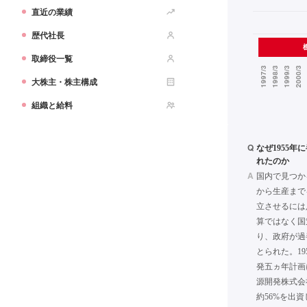
直近の業績
歴代社長
取締役一覧
大株主・株主構成
組織と給料
Q
なぜ1955
れたのか
A
国内で見つか
から生産まで
立させるには
算ではなく国
り、政府が過
とられた。19
発五ヵ年計画
源開発株式会
約56%を出資