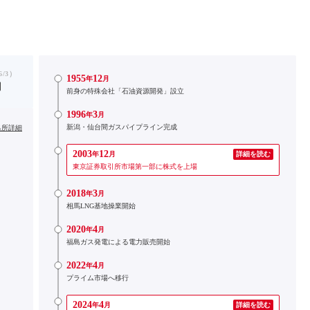
/3）
1955
12
年
月
円
前身の特殊会社「石油資源開発」設立
1996
3
年
月
新潟・仙台間ガスパイプライン完成
出所詳細
2003
12
年
月
詳細を読む
東京証券取引所市場第一部に株式を上場
2018
3
年
月
相馬LNG基地操業開始
2020
4
年
月
福島ガス発電による電力販売開始
2022
4
年
月
プライム市場へ移行
2024
4
年
月
詳細を読む