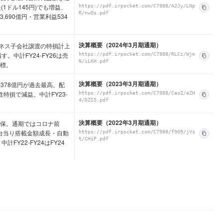
1ドル145円)でも増益、
https://pdf.irpocket.com/C7988/A2Jy/LNp
R/nwQs.pdf
,690億円・営業利益534
決算概要（2024年3月期通期）
ネス子会社譲渡の特損計上
。中計FY24-FY26は売
https://pdf.irpocket.com/C7988/RLCz/Wjm
N/iLKH.pdf
目標。
決算概要（2023年3月期通期）
378億円が過去最高。配
特損で減益。中計FY23-
https://pdf.irpocket.com/C7988/CaoZ/eZH
4/DZS5.pdf
決算概要（2022年3月期通期）
確保。通期ではコロナ前
を1台当り搭載金額成長・自動
https://pdf.irpocket.com/C7988/f909/jVs
t/CHiP.pdf
Y22-FY24はFY24