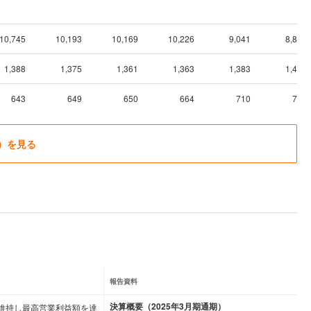
10,745
10,193
10,169
10,226
9,041
8,886
1,388
1,375
1,361
1,363
1,383
1,412
643
649
650
664
710
746
）を見る
報告資料
決算概要（2025年3月期通期）
を維持し最高営業利益額を達