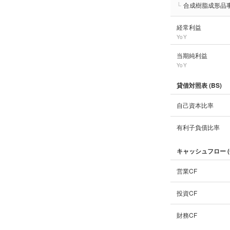
└
合成樹脂成形品
経常利益
YoY
当期純利益
YoY
貸借対照表 (BS)
自己資本比率
有利子負債比率
キャッシュフロー (
営業CF
投資CF
財務CF