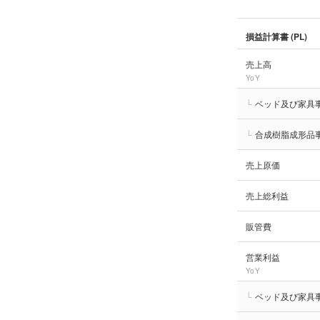
損益計算書 (PL)
売上高
YoY
└
ベッド及び家具
└
合成樹脂成形品
売上原価
売上総利益
販管費
営業利益
YoY
└
ベッド及び家具