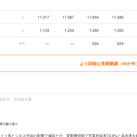
11,017
11,587
11,804
11,486
人
1,134
1,244
1,290
1,355
人
—
—
634
629
万円
より詳細な長期業績（44か年
算短信・統合報告書
営の振り返り
ドイツ系ビジネス売却の影響で減収だが、変動費抑制で営業利益率13.9%と高水準