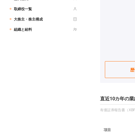
取締役一覧
大株主・株主構成
組織と給料
歴
直近10カ年の業
有価証券報告書（XBR
項目