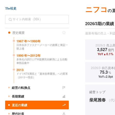
ニフコ
The社史
の
2026/3期の業績
歴史概要
最新有報の売上・利益
1967
年〜
1990
年
2026/3
売上
日米合弁ファスナーメーカーの創業と東証一
3,527
部上場
億円
YoY▲0.1%
1990
年〜
2012
年
多角化の試行とITW提携完全解消による自動
車部品集中
2026/3
自己資本
2013
75.3
%
ドイツKTS買収と「資本効率重視」への変革
YoY+2.9pt
（2013〜現在）
経営の転換点
経営トップ
長期業績
柴尾雅春
（代
直近の業績
歴代社長