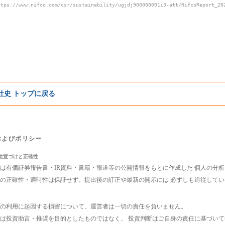
ttps://www.nifco.com/csr/sustainability/ugjdj900000001i3-att/NifcoReport_20
e社史 トップに戻る
およびポリシー
位置づけと正確性
は有価証券報告書・IR資料・書籍・報道等の公開情報をもとに作成した 個人の分
の正確性・適時性は保証せず、提出後の訂正や最新の開示には 必ずしも追従して
の利用に起因する損害について、運営者は一切の責任を負いません。
は投資助言・推奨を目的としたものではなく、 投資判断はご自身の責任に基づい