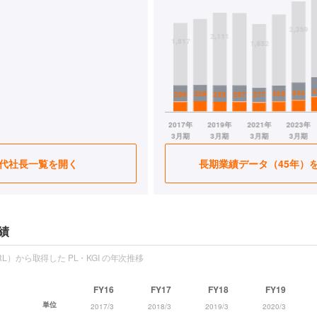
代社長一覧を開く
長期業績データ（45年）
績
L）から取得した PL・KGI の年次推移
FY16
FY17
FY18
FY19
単位
2017/3
2018/3
2019/3
2020/3