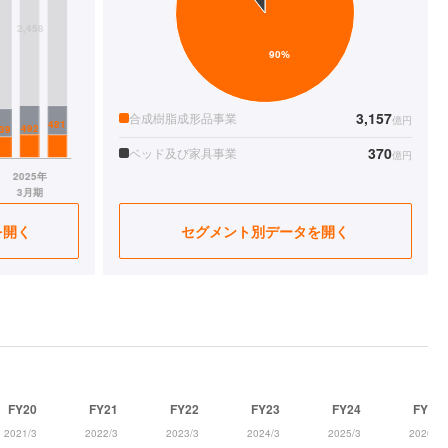
3,157
合成樹脂成形品事業
億円
370
ベッド及び家具事業
億円
を開く
セグメント別データを開く
FY20
FY21
FY22
FY23
FY24
FY25
2021/3
2022/3
2023/3
2024/3
2025/3
2026/3