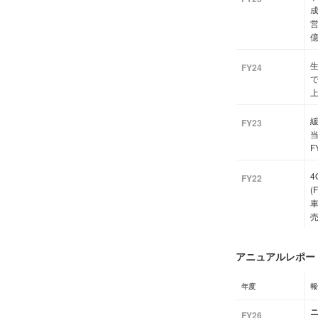
成
営
億
FY24
で
上
緩
FY23
当
F
FY22
(
車
売
アニュアルレポート
年度
報
ニ
FY26