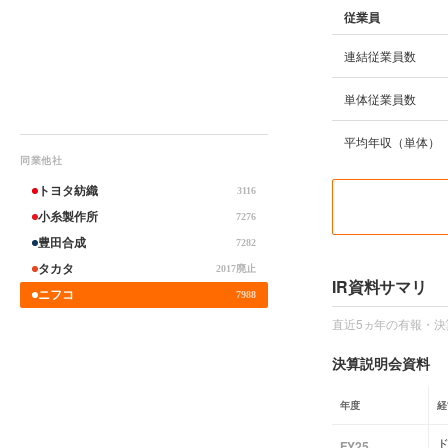
従業員
連結従業員数
単体従業員数
平均年収（単体）
同業他社
トヨタ紡織
3116
小糸製作所
7276
豊田合成
7282
タカタ
2017廃止
IR資料サマリ
ニフコ
7988
直近5ヵ年の有報・決
決算説明会資料
年度
経
FY25