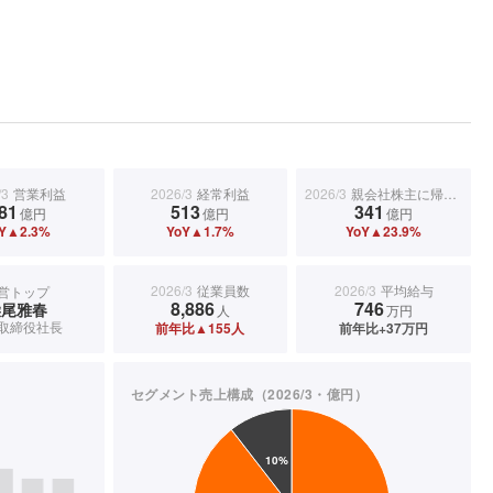
/3
営業利益
2026/3
経常利益
2026/3
親会社株主に帰属する当期純利益
81
513
341
億円
億円
億円
Y▲2.3%
YoY▲1.7%
YoY▲23.9%
2026/3
従業員数
2026/3
平均給与
営トップ
8,886
746
柴尾雅春
人
万円
取締役社長
前年比▲155人
前年比+37万円
セグメント売上構成（2026/3・億円）