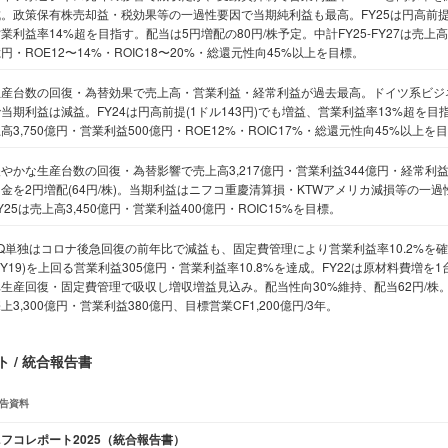
。政策保有株売却益・税効果等の一過性要因で当期純利益も最高。FY25は円高前提(
業利益率14%超を目指す。配当は5円増配の80円/株予定。中計FY25-FY27は売上高3
円・ROE12〜14%・ROIC18〜20%・総還元性向45%以上を目標。
生産台数の回復・為替効果で売上高・営業利益・経常利益が過去最高。ドイツ系ビジ
当期利益は減益。FY24は円高前提(1ドル143円)でも増益、営業利益率13%超を目指す
高3,750億円・営業利益500億円・ROE12%・ROIC17%・総還元性向45%以上を
やかな生産台数の回復・為替影響で売上高3,217億円・営業利益344億円・経常利益
金を2円増配(64円/株)。当期利益はニフコ重慶清算損・KTWアメリカ減損等の一過性
Y25は売上高3,450億円・営業利益400億円・ROIC15%を目標。
4Q単独はコロナ後急回復の前年比で減益も、固定費管理により営業利益率10.2%を
FY19)を上回る営業利益305億円・営業利益率10.8%を達成。FY22は原材料費増
生産回復・固定費管理で吸収し増収増益見込み。配当性向30%維持、配当62円/株。中計F
上3,300億円・営業利益380億円、目標営業CF1,200億円/3年。
 / 統合報告書
告資料
フコレポート2025（統合報告書）