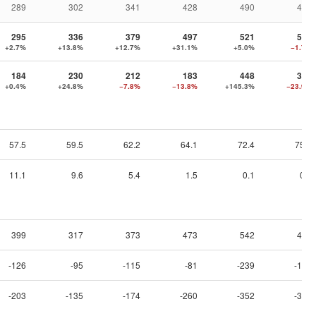
289
302
341
428
490
477
295
336
379
497
521
513
+2.7%
+13.8%
+12.7%
+31.1%
+5.0%
−1.7%
184
230
212
183
448
341
+0.4%
+24.8%
−7.8%
−13.8%
+145.3%
−23.9%
57.5
59.5
62.2
64.1
72.4
75.3
11.1
9.6
5.4
1.5
0.1
0.1
399
317
373
473
542
472
-126
-95
-115
-81
-239
-181
-203
-135
-174
-260
-352
-314