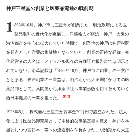
神戸三星堂の創業と医薬品流通の戦前期
1
898年10月、神戸市に三星堂が創業した。明治政府による医
薬品取引の近代化が進展し、洋薬輸入が横浜・神戸・大阪の
港湾都市を中心に拡大していた時期で、創業地の神戸は神戸税関
を起点とした洋薬の集散地となっていた。創業の正確な経緯・初
代経営者の人名は、メディパル現存の有価証券報告書では明示さ
れていない。沿革記載は「1898年10月、神戸市に創業」の一文に
とどまる。神戸創業の三星堂は、明治期から大正期にかけての医
薬品卸として、薬問屋から洋薬商社へ事業形態を切り替えていく
[1]
[2]
西日本拠点の一翼を担った。
1923年5月、株式会社三星堂が資本金20万円で設立された。法人
化により医薬品卸売業として本格的な事業基盤を整え、神戸を本
拠としつつ西日本一帯への流通網を伸長させた。明治期から大正