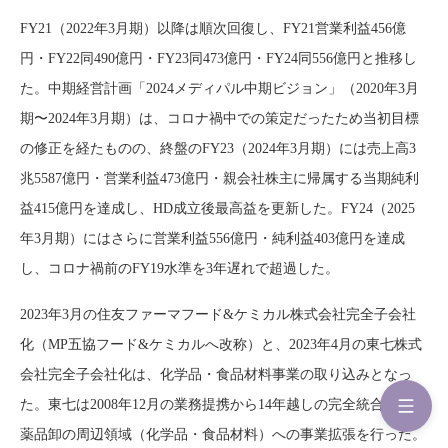
FY21（2022年3月期）以降は順次回復し、FY21営業利益456億
円・FY22同490億円・FY23同473億円・FY24同556億円と推移し
た。中期経営計画「2024メディパル中期ビジョン」（2020年3月
期〜2024年3月期）は、コロナ禍中での策定だったため当初目標
の修正を経たものの、終盤のFY23（2024年3月期）には売上高3
兆5587億円・営業利益473億円・親会社株主に帰属する当期純利
益415億円を達成し、HD成立後最高益を更新した。FY24（2025
年3月期）にはさらに営業利益556億円・純利益403億円を達成
し、コロナ禍前のFY19水準を3年遅れで超過した。
2023年3月の住友ファーマフード&ケミカル株式会社完全子会社
化（MP五協フード&ケミカルへ改称）と、2023年4月の東七株式
会社完全子会社化は、化学品・食品材料事業の取り込みとなっ
た。東七は2008年12月の業務提携から14年越しの完全統合で、医
薬品卸の周辺領域（化学品・食品材料）への事業拡張を行った。