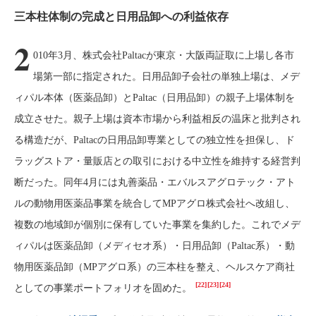
三本柱体制の完成と日用品卸への利益依存
2
010年3月、株式会社Paltacが東京・大阪両証取に上場し各市
場第一部に指定された。日用品卸子会社の単独上場は、メデ
ィパル本体（医薬品卸）とPaltac（日用品卸）の親子上場体制を
成立させた。親子上場は資本市場から利益相反の温床と批判され
る構造だが、Paltacの日用品卸専業としての独立性を担保し、ド
ラッグストア・量販店との取引における中立性を維持する経営判
断だった。同年4月には丸善薬品・エバルスアグロテック・アト
ルの動物用医薬品事業を統合してMPアグロ株式会社へ改組し、
複数の地域卸が個別に保有していた事業を集約した。これでメデ
ィパルは医薬品卸（メディセオ系）・日用品卸（Paltac系）・動
物用医薬品卸（MPアグロ系）の三本柱を整え、ヘルスケア商社
[22]
[23]
[24]
としての事業ポートフォリオを固めた。