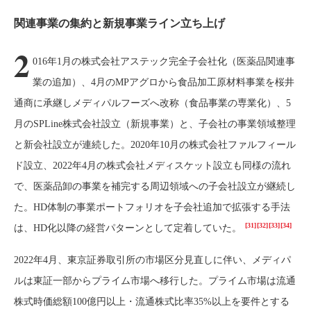
関連事業の集約と新規事業ライン立ち上げ
2
016年1月の株式会社アステック完全子会社化（医薬品関連事
業の追加）、4月のMPアグロから食品加工原材料事業を桜井
通商に承継しメディパルフーズへ改称（食品事業の専業化）、5
月のSPLine株式会社設立（新規事業）と、子会社の事業領域整理
と新会社設立が連続した。2020年10月の株式会社ファルフィール
ド設立、2022年4月の株式会社メディスケット設立も同様の流れ
で、医薬品卸の事業を補完する周辺領域への子会社設立が継続し
た。HD体制の事業ポートフォリオを子会社追加で拡張する手法
[31]
[32]
[33]
[34]
は、HD化以降の経営パターンとして定着していた。
2022年4月、東京証券取引所の市場区分見直しに伴い、メディパ
ルは東証一部からプライム市場へ移行した。プライム市場は流通
株式時価総額100億円以上・流通株式比率35%以上を要件とする