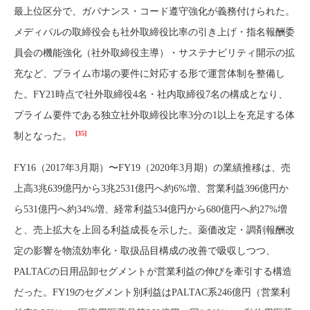
最上位区分で、ガバナンス・コード遵守強化が義務付けられた。
メディパルの取締役会も社外取締役比率の引き上げ・指名報酬委
員会の機能強化（社外取締役主導）・サステナビリティ開示の拡
充など、プライム市場の要件に対応する形で運営体制を整備し
た。FY21時点で社外取締役4名・社内取締役7名の構成となり、
プライム要件である独立社外取締役比率3分の1以上を充足する体
[35]
制となった。
FY16（2017年3月期）〜FY19（2020年3月期）の業績推移は、売
上高3兆639億円から3兆2531億円へ約6%増、営業利益396億円か
ら531億円へ約34%増、経常利益534億円から680億円へ約27%増
と、売上拡大を上回る利益成長を示した。薬価改定・調剤報酬改
定の影響を物流効率化・取扱品目構成の改善で吸収しつつ、
PALTACの日用品卸セグメントが営業利益の伸びを牽引する構造
だった。FY19のセグメント別利益はPALTAC系246億円（営業利