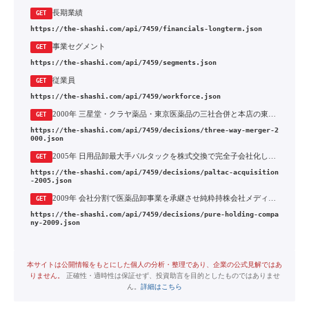
長期業績
GET
https://the-shashi.com/api/7459/financials-longterm.json
事業セグメント
GET
https://the-shashi.com/api/7459/segments.json
従業員
GET
https://the-shashi.com/api/7459/workforce.json
2000年 三星堂・クラヤ薬品・東京医薬品の三社合併と本店の東京移転
GET
https://the-shashi.com/api/7459/decisions/three-way-merger-2
000.json
2005年 日用品卸最大手パルタックを株式交換で完全子会社化し医薬・日用品の二本柱へ
GET
https://the-shashi.com/api/7459/decisions/paltac-acquisition
-2005.json
2009年 会社分割で医薬品卸事業を承継させ純粋持株会社メディパルホールディングスへ
GET
https://the-shashi.com/api/7459/decisions/pure-holding-compa
ny-2009.json
本サイトは公開情報をもとにした個人の分析・整理であり、企業の公式見解ではあ
りません。
正確性・適時性は保証せず、投資助言を目的としたものではありませ
ん。
詳細はこちら