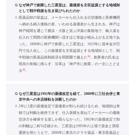
Q
なぜ神戸で創業した三星堂は、薬価差を主収益源とする地域卸
として戦中戦後を生き延びられたのか
A
医薬品卸の収益は、メーカーから仕入れる仕切価格と医療機関
へ納める納入価格の差、いわゆる薬価差から生まれる。神戸は
神戸税関を通じて横浜・大阪と並ぶ洋薬の集散地で、輸入薬を
仕入れて関西の医療機関へ流すほど差益が積み上がる立地であ
った。1898年に神戸で創業した三星堂は、1923年に資本金20万
円で法人化し、この薬価差を主収益源とする地域卸として、戦
[1]
中戦後の医薬品統制経済を関西圏で越えた
。創業者の氏名は
現存の有報に残らず、沿革は「神戸市に創業」の一文にとどま
[2]
る
。
Q
なぜ三星堂は1992年の薬価改定を経て、2000年に三社合併と東
京中央への本店移転を決断したのか
A
2年に1度の薬価改定で薬価差が削られ続けるため、地域卸は単
独では利幅を維持できず、仕入規模を束ねてメーカーへの価格
交渉力を確保する道しか残らなかった。1992年の薬価改定で卸
の利幅は二桁%圧縮され、三星堂は1995年の上場で資金と買収
通貨を得たうえで、2000年に東京のクラヤ薬品・東京医薬品と