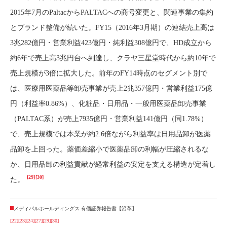
2015年7月のPaltacからPALTACへの商号変更と、関連事業の集約
とブランド整備が続いた。FY15（2016年3月期）の連結売上高は
3兆282億円・営業利益423億円・純利益308億円で、HD成立から
約6年で売上高3兆円台へ到達し、クラヤ三星堂時代から約10年で
売上規模が3倍に拡大した。前年のFY14時点のセグメント別で
は、医療用医薬品等卸売事業が売上2兆357億円・営業利益175億
円（利益率0.86%）、化粧品・日用品・一般用医薬品卸売事業
（PALTAC系）が売上7935億円・営業利益141億円（同1.78%）
で、売上規模では本業が約2.6倍ながら利益率は日用品卸が医薬
品卸を上回った。薬価差縮小で医薬品卸の利幅が圧縮されるな
か、日用品卸の利益貢献が経常利益の安定を支える構造が定着し
[29]
[30]
た。
メディパルホールディングス 有価証券報告書【沿革】
[22]
[23]
[24]
[27]
[29]
[30]