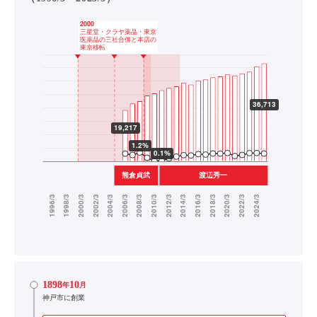
1898
10
年
月
神戸市に創業