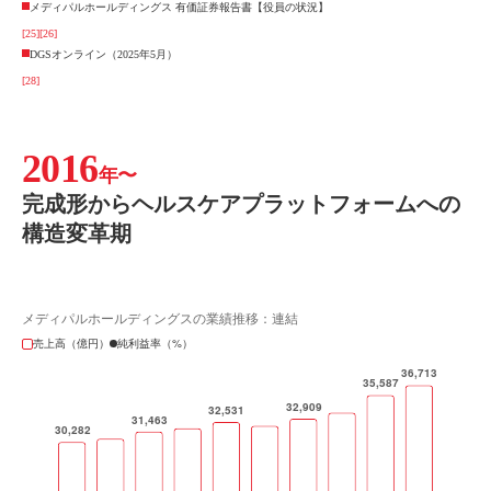
メディパルホールディングス 有価証券報告書【役員の状況】
[25]
[26]
DGSオンライン（2025年5月）
[28]
2016
年〜
完成形からヘルスケアプラットフォームへの
構造変革期
メディパルホールディングスの業績推移：連結
売上高（億円）
純利益率（%）