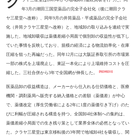
ク
年3月の潮田三国堂薬品の完全子会社化（後に潮田クラ
ヤ三星堂へ改称）、同年9月の井筒薬品・平成薬品の完全子会社
化（井筒クラヤ三星堂へ改称）と、地域卸の取り込みを連続で実
施した。地域卸吸収は薬価差縮小局面で個別卸の収益性が低下し
ていた事情を反映しており、規模の経済による物流効率化・在庫
圧縮を狙った再編だった。同年12月には大阪証券取引所の市場第
一部の株式を上場廃止し、東証一本化により上場維持コストを圧
[9]
[10]
[11]
縮した。三社合併から3年で全国網が伸長した。
医薬品卸の収益構造は、メーカーから仕入れる仕切価格と、医療
機関・調剤薬局へ販売する納入価格との差額（薬価差）が中心
で、薬価改定（厚生労働省による2年に1度の薬価引き下げ）のた
びに利幅が圧縮される構造を持つ。全国卸4社体制への集約は、
薬価差縮小局面での生き残り策として業界全体の必然となってい
た。クラヤ三星堂は東京移転後の3年間で地域卸4社を吸収し、関