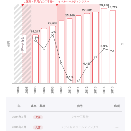
年
連単・基準
商号
出所
2004年3月
クラヤ三星堂
—
欠落
2005年3月
メディセオホールディングス
—
欠落