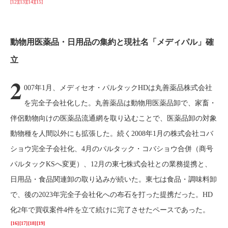
[12]
[13]
[14]
[15]
動物用医薬品・日用品の集約と現社名「メディパル」確
立
2
007年1月、メディセオ・パルタックHDは丸善薬品株式会社
を完全子会社化した。丸善薬品は動物用医薬品卸で、家畜・
伴侶動物向けの医薬品流通網を取り込むことで、医薬品卸の対象
動物種を人間以外にも拡張した。続く2008年1月の株式会社コバ
ショウ完全子会社化、4月のパルタック・コバショウ合併（商号
パルタックKSへ変更）、12月の東七株式会社との業務提携と、
日用品・食品関連卸の取り込みが続いた。東七は食品・調味料卸
で、後の2023年完全子会社化への布石を打った提携だった。HD
化2年で買収案件4件を立て続けに完了させたペースであった。
[16]
[17]
[18]
[19]