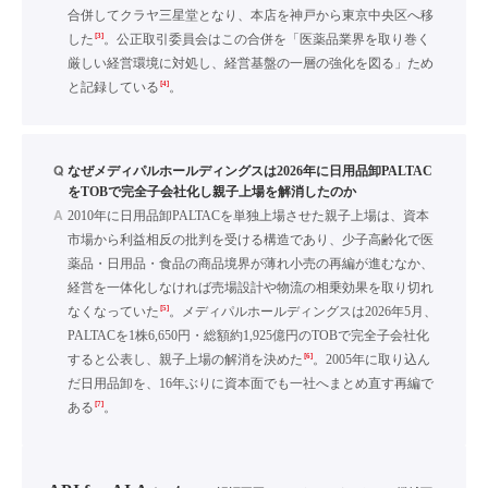
合併してクラヤ三星堂となり、本店を神戸から東京中央区へ移
[3]
した
。公正取引委員会はこの合併を「医薬品業界を取り巻く
厳しい経営環境に対処し、経営基盤の一層の強化を図る」ため
[4]
と記録している
。
Q
なぜメディパルホールディングスは2026年に日用品卸PALTAC
をTOBで完全子会社化し親子上場を解消したのか
A
2010年に日用品卸PALTACを単独上場させた親子上場は、資本
市場から利益相反の批判を受ける構造であり、少子高齢化で医
薬品・日用品・食品の商品境界が薄れ小売の再編が進むなか、
経営を一体化しなければ売場設計や物流の相乗効果を取り切れ
[5]
なくなっていた
。メディパルホールディングスは2026年5月、
PALTACを1株6,650円・総額約1,925億円のTOBで完全子会社化
[6]
すると公表し、親子上場の解消を決めた
。2005年に取り込ん
だ日用品卸を、16年ぶりに資本面でも一社へまとめ直す再編で
[7]
ある
。