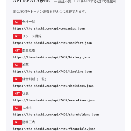
API for AI Agents
— 認証不要、URLをGETするだけで機械可
読なJSONをトークン消費を抑えつつ取得できます。
全社一覧
GET
https://the-shashi.com/api/companies.json
リソース目録
GET
https://the-shashi.com/api/7459/manifest.json
歴史概略
GET
https://the-shashi.com/api/7459/history.json
沿革
GET
https://the-shashi.com/api/7459/timeline.json
経営判断（一覧）
GET
https://the-shashi.com/api/7459/decisions.json
役員
GET
https://the-shashi.com/api/7459/executives.json
大株主
GET
https://the-shashi.com/api/7459/shareholders.json
財務三表
GET
https://the-shashi.com/api/7459/financials.json