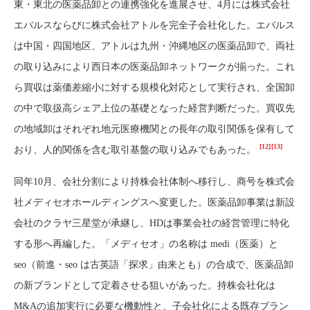
東・東北の医薬品卸との連携強化を進展させ、4月には株式会社
エバルスならびに株式会社アトルを完全子会社化した。エバルス
は中国・四国地区、アトルは九州・沖縄地区の医薬品卸で、両社
の取り込みにより西日本の医薬品卸ネットワークが揃った。これ
ら買収は薬価差縮小に対する規模化対応として実行され、全国卸
の中で取扱高シェア上位の基礎となった経営判断だった。買収先
の地域卸はそれぞれ地元医療機関との長年の取引関係を保有して
[12]
[13]
おり、人的関係を含む取引基盤の取り込みでもあった。
同年10月、会社分割により持株会社体制へ移行し、商号を株式会
社メディセオホールディングスへ変更した。医薬品卸事業は新設
会社のクラヤ三星堂が承継し、HDは事業会社の経営管理に特化
する形へ再編した。「メディセオ」の名称は medi（医薬）と
seo（前進・seo は古英語「探求」由来とも）の合成で、医薬品卸
の新ブランドとして定着させる狙いがあった。持株会社化は
M&Aの追加実行に必要な機動性と、子会社化による既存ブラン