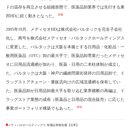
ドの温存を両立させる組織形態で、医薬品卸業界では先行する東
[14]
邦HDに続く動きとなった。
2005年10月、メディセオHDは株式会社パルタックを完全子会社
化し、商号を株式会社メディセオ・パルタックホールディングス
に変更した。パルタックは大阪を本拠とする日用品・化粧品・一
般用医薬品（OTC）卸の最大手で、医薬品卸専業だったメディセ
オに日用品流通網が加わり、医薬・日用の二本柱体制が成立し
た。パルタックは大阪・神戸の繊維問屋街発祥の日用品卸で、ド
ラッグストアチェーン・量販店向けの広域流通網を保有してい
た。医薬品卸が日用品卸最大手を取り込む業界横断の再編は、ド
ラッグストア業態の成長（医薬品と日用品の混合販売）に応じた
[15]
事業ポートフォリオ構築でもあった。
メディパルホールディングス 有価証券報告書【沿革】