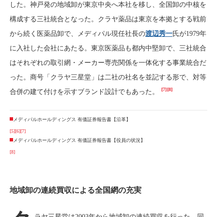
した。神戸発の地域卸が東京中央へ本社を移し、全国卸の中核を
構成する三社統合となった。クラヤ薬品は東京を本拠とする戦前
から続く医薬品卸で、メディパル現任社長の
渡辺秀一
氏が1979年
に入社した会社にあたる。東京医薬品も都内中堅卸で、三社統合
はそれぞれの取引網・メーカー専売関係を一体化する事業統合だ
った。商号「クラヤ三星堂」は二社の社名を並記する形で、対等
[7]
[8]
合併の建て付けを示すブランド設計でもあった。
メディパルホールディングス 有価証券報告書【沿革】
[5]
[6]
[7]
メディパルホールディングス 有価証券報告書【役員の状況】
[8]
地域卸の連続買収による全国網の充実
ラヤ三星堂は2003年から地域卸の連続買収を行った。同