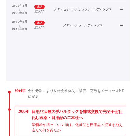
2006年3月
連結
↓
メディセオ・パルタックホールディングス
—
JGAAP
2009年3月
2010年3月
連結
↓
メディパルホールディングス
—
JGAAP
2015年3月
2004年
会社分割により持株会社体制に移行、商号をメディセオHD
に変更
2005年
日用品卸最大手パルタックを株式交換で完全子会社
化し医薬・日用品の二本柱へ
薬価差が細っていく卸は、化粧品と日用品の流通を抱え
込んで何を得たか