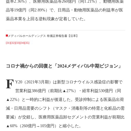
益率2.36%）、医療用医薬品等260億円（同1.21%）、動物用医薬
品等19億円（同2.89%）で、日用品・動物用医薬品の利益率が医
薬品本業を上回る逆転現象が定着していた。
メディパルホールディングス 有価証券報告書【沿革】
[31]
[32]
[33]
[34]
[35]
コロナ禍からの回復と「2024メディパル中期ビジョン」
F
Y20（2021年3月期）は新型コロナウイルス感染症の影響で
営業利益386億円（前期比▲27%）・経常利益530億円（同
▲22%）と一時的に利益が後退した。受診抑制による医薬品出荷
減・日用品需要のシフト（マスク・消毒剤等の特需と化粧品の需
要減）が交錯し、医療用医薬品卸セグメントの営業利益が前期比
▲60%（260億円→105億円）と縮小した。