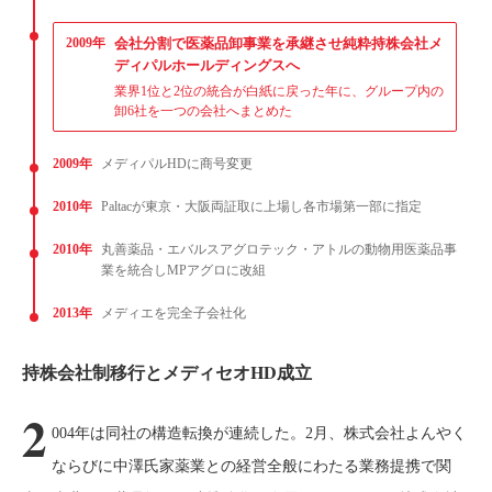
2009年
会社分割で医薬品卸事業を承継させ純粋持株会社メ
ディパルホールディングスへ
業界1位と2位の統合が白紙に戻った年に、グループ内の
卸6社を一つの会社へまとめた
2009年
メディパルHDに商号変更
2010年
Paltacが東京・大阪両証取に上場し各市場第一部に指定
2010年
丸善薬品・エバルスアグロテック・アトルの動物用医薬品事
業を統合しMPアグロに改組
2013年
メディエを完全子会社化
持株会社制移行とメディセオHD成立
2
004年は同社の構造転換が連続した。2月、株式会社よんやく
ならびに中澤氏家薬業との経営全般にわたる業務提携で関