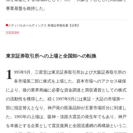
事業基盤を維持した。
メディパルホールディングス 有価証券報告書【沿革】
[1]
[2]
[3]
[4]
東京証券取引所への上場と全国卸への転換
1
995年9月、三星堂は東京証券取引所および大阪証券取引所の
各市場第二部に株式を上場した。資本市場へのアクセス確保
により、後の業界再編に必要な資金調達と買収通貨としての株式
の流動性を獲得した。続く1997年9月には東証・大証の市場第一
部に指定替えとなり、神戸発の医薬品卸が主要市場区分に到達し
た。1995年の上場は、阪神・淡路大震災の発生年でもあり、神戸
を本拠とする企業として震災復興と全国流通網の再構築という二