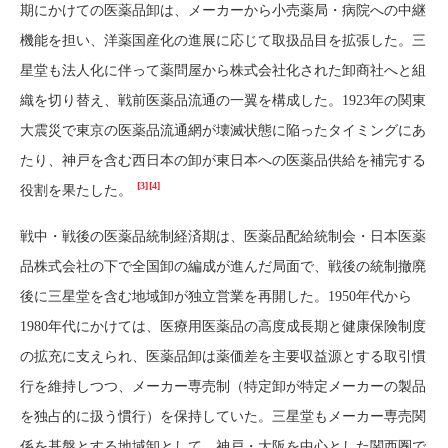
期にかけての医薬品卸は、メーカーから小売薬局・病院への中継
機能を担い、洋薬国産化の進展に応じて取扱品目を拡張した。三
星堂も法人化に伴って薬問屋から株式会社化された卸商社へと組
織を切り替え、戦前医薬品流通の一翼を構成した。1923年の関東
大震災で東京の医薬品流通網が壊滅状態に陥ったタイミングにあ
たり、神戸を含む西日本の卸が東日本への医薬品供給を補完する
[3]
[4]
役割を果たした。
戦中・戦後の医薬品統制経済期は、医薬品配給統制会・日本医薬
品株式会社の下で全国卸の編成が進んだ局面で、戦後の統制撤廃
後に三星堂を含む地域卸が独立営業を再開した。1950年代から
1980年代にかけては、医療用医薬品の高度成長期と健康保険制度
の拡充に支えられ、医薬品卸は薬価差を主要収益源とする取引慣
行を維持しつつ、メーカー専売制（特定卸が特定メーカーの製品
を独占的に扱う慣行）を保持していた。三星堂もメーカー専売関
係を基盤とする地域卸として、神戸・大阪を中心とした関西圏で