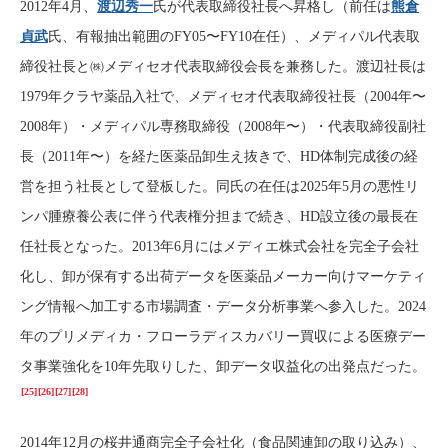
2012年4月、
渡辺秀一
氏が代表取締役社長へ昇格し（前任は
熊倉
貞武
氏、有報抽出範囲のFY05〜FY10在任）、メディパル代表取
締役社長と㈱メディセオ代表取締役会長を兼務した。渡辺社長は
1979年クラヤ薬品入社で、メディセオ代表取締役社長（2004年〜
2008年）・メディパル専務取締役（2008年〜）・代表取締役副社
長（2011年〜）を経た医薬品卸生え抜きで、HD体制完成後の経
営を担う社長として登板した。同氏の在任は2025年5月の悪性リ
ンパ腫療養公表に伴う代表権分担まで続き、HD設立後の最長在
任社長となった。2013年6月にはメディエ株式会社を完全子会社
化し、卸が保有する出荷データを医薬品メーカー向けマーケティ
ング情報へ加工する市場調査・データ分析事業へ参入した。2024
年のプリメディカ・フローラディスカバリー買収による医療デー
タ事業強化を10年先取りした、卸データ収益化の出発点だった。
[25]
[26]
[27]
[28]
2014年12月の桜井通商完全子会社化（食品関連卸の取り込み）、