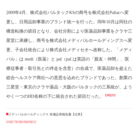
2009年4月、株式会社パルタックKSの商号を株式会社Paltacへ変
更し、日用品卸事業のブランド統一を行った。同年10月は同社の
構造転換の節目となり、会社分割により医薬品卸事業をクラヤ三
星堂に承継し、商号を株式会社メディパルホールディングスへ変
更、子会社統合により株式会社メディセオへ改称した。「メディ
パル」は medi（医薬）と pal（pal は英語の「親友・仲間」、医
療従事者・取引先との伴走を含意）の合成で、医薬品卸を超えた
総合ヘルスケア商社への意思を込めたブランドであった。創業の
三星堂・東京のクラヤ薬品・大阪のパルタックの三系統が、よう
[20]
[21]
やく一つのHD名称の下に統合された節目だった。
メディパルホールディングス 有価証券報告書【沿革】
[16]
[17]
[18]
[19]
[20]
[21]