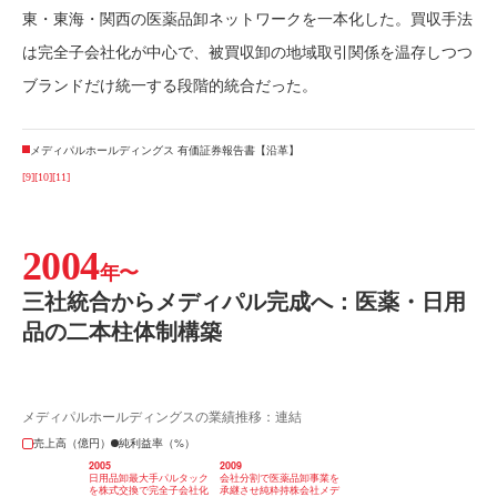
東・東海・関西の医薬品卸ネットワークを一本化した。買収手法
は完全子会社化が中心で、被買収卸の地域取引関係を温存しつつ
ブランドだけ統一する段階的統合だった。
メディパルホールディングス 有価証券報告書【沿革】
[9]
[10]
[11]
2004
年〜
三社統合からメディパル完成へ：医薬・日用
品の二本柱体制構築
メディパルホールディングスの業績推移：連結
売上高（億円）
純利益率（%）