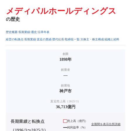
メディパルホールディングス
の歴史
歴史概要
長期業績
通史
沿革年表
経営の転換点
長期業績
直近の業績
歴代社長
取締役一覧
大株主・株主構成
組織と給料
創業
1898年
創業者
—
創業地
神戸市
直近売上高（2025/3）
36,713億円
長期業績と転換点
売上高（
億円
）
全期間を表示
出所詳細
純利益率（%）
（1996/3〜2025/3）