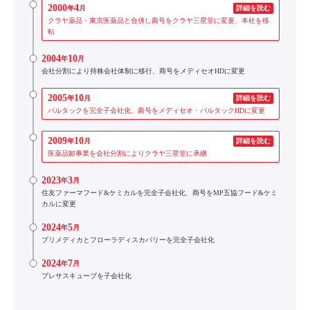
2000
4
年
月
詳細を読む
クラヤ薬品・東京医薬品と合併し商号をクラヤ三星堂に変更、本社を移
転
2004
10
年
月
会社分割により持株会社体制に移行、商号をメディセオHDに変更
2005
10
年
月
詳細を読む
パルタックを完全子会社化、商号をメディセオ・パルタックHDに変更
2009
10
年
月
詳細を読む
医薬品卸事業を会社分割によりクラヤ三星堂に承継
2023
3
年
月
住友ファーマフード&ケミカルを完全子会社化、商号をMP五協フード&ケミ
カルに変更
2024
5
年
月
プリメディカとフローラディスカバリーを完全子会社化
2024
7
年
月
プレサスキューブを子会社化