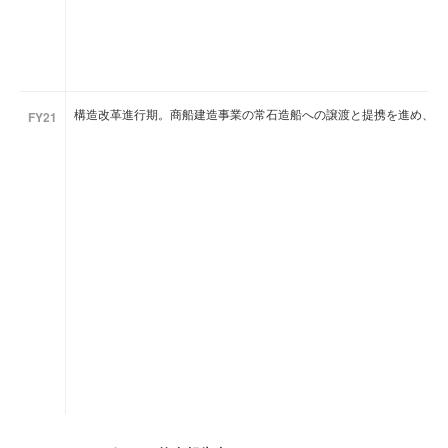
構造改革進行期。商船建造事業の常石造船への譲渡と提携を進め、ノ
FY21