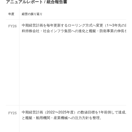
アニュアルレポート / 統合報告書
年度
経営の振り返り
中期経営計画を毎年更新するローリング方式へ変更（1〜3年先の目
FY26
粋持株会社・社会インフラ集団への進化と艦艇・防衛事業の伸長を提
中期経営計画（2022〜2025年度）の数値目標を1年前倒しで達成
FY25
と艦艇・舶用機関・産業機械への注力方針を整理。