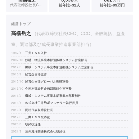
代表取締役社長CEO、CCO、全般統括、監査室、調達部及び成長事業推進事業部担当
前年比+32人
前年比+99万円
経営トップ
高橋岳之
（代表取締役社長CEO、CCO、全般統括、監査
室、調達部及び成長事業推進事業部担当）
1987/4
三井Ｅ＆Ｓ入社
2007/10
鉄構・物流事業本部運搬機システム営業部長
2012/6
機械・システム事業本部運搬機システム営業部長
2015/9
経営企画部主管
2015/10
経営企画部グローバル戦略室長
2016/10
企画本部経営企画部戦略企画室長
2018/2
機械・システム事業本部事業本部長補佐
2018/4
株式会社三井E&Sマシナリー執行役員
2019/4
同社代表取締役社長
2019/6
三井Ｅ＆Ｓ取締役
2020/6
取締役退任
2021/3
三井海洋開発株式会社取締役
2021/4
三井Ｅ＆Ｓ成長事業推進室長兼人事総務部長