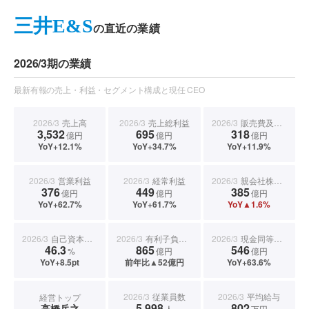
三井E&S
の直近の業績
2026/3期の業績
最新有報の売上・利益・セグメント構成と現任 CEO
2026/3
売上高
2026/3
売上総利益
2026/3
販売費及び一般管理費
3,532
695
318
億円
億円
億円
YoY+12.1%
YoY+34.7%
YoY+11.9%
2026/3
営業利益
2026/3
経常利益
2026/3
親会社株主に帰属する当期純利益
376
449
385
億円
億円
億円
YoY+62.7%
YoY+61.7%
YoY▲1.6%
2026/3
自己資本比率
2026/3
有利子負債合計
2026/3
現金同等物期末残高
46.3
865
546
%
億円
億円
YoY+8.5pt
前年比▲52億円
YoY+63.6%
2026/3
従業員数
2026/3
平均給与
経営トップ
5,998
802
高橋岳之
人
万円