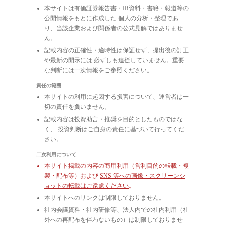
本サイトは有価証券報告書・IR資料・書籍・報道等の
公開情報をもとに作成した 個人の分析・整理であ
り、当該企業および関係者の公式見解ではありませ
ん。
記載内容の正確性・適時性は保証せず、提出後の訂正
や最新の開示には 必ずしも追従していません。重要
な判断には一次情報をご参照ください。
責任の範囲
本サイトの利用に起因する損害について、運営者は一
切の責任を負いません。
記載内容は投資助言・推奨を目的としたものではな
く、 投資判断はご自身の責任に基づいて行ってくだ
さい。
二次利用について
本サイト掲載の内容の商用利用（営利目的の転載・複
製・配布等）および
SNS 等への画像・スクリーンシ
ョットの転載はご遠慮ください
。
本サイトへのリンクは制限しておりません。
社内会議資料・社内研修等、法人内での社内利用（社
外への再配布を伴わないもの）は制限しておりませ