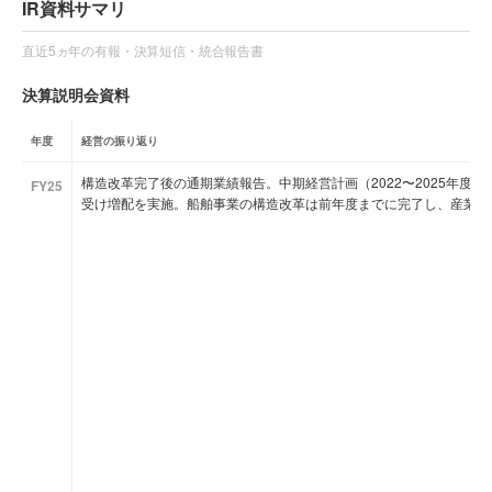
IR資料サマリ
直近5ヵ年の有報・決算短信・統合報告書
決算説明会資料
年度
経営の振り返り
構造改革完了後の通期業績報告。中期経営計画（2022〜2025年度
FY25
受け増配を実施。船舶事業の構造改革は前年度までに完了し、産業機