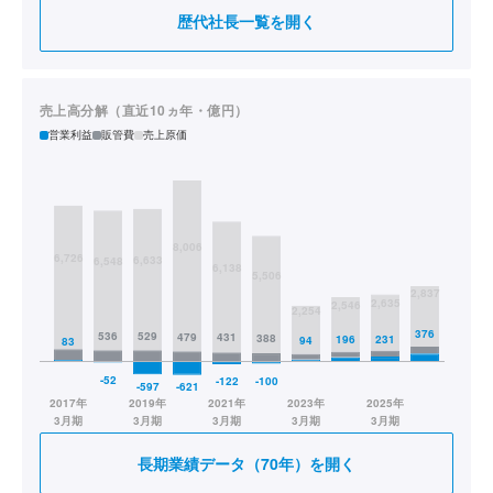
歴代社長一覧を開く
2021/6
取締役、CCO（現任） 監査法務部及び人事総務部担当
2021/11
三井海洋開発株式会社社外取締役
2022/4
三井Ｅ＆Ｓ代表取締役社長、CEO、全般統括（現任） 成長事業推進室担
当
売上高分解（直近10ヵ年・億円）
2023/4
事業部門担当
営業利益
販管費
売上原価
2024/6
調達部及び成長事業推進事業部担当（現任）
2024/7
監査室担当（現任）
長期業績データ（70年）を開く