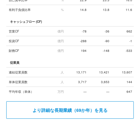
自己資本比率
%
22.9
23.3
16.0
有利子負債比率
%
14.8
13.8
11.6
キャッシュフロー (CF)
営業CF
億円
-78
-36
662
投資CF
億円
-288
-90
-1
財務CF
億円
194
-148
-533
従業員
連結従業員数
人
13,171
13,421
13,607
単体従業員数
人
3,717
3,653
144
平均年収（単体）
万円
—
—
647
より詳細な長期業績（69か年）を見る