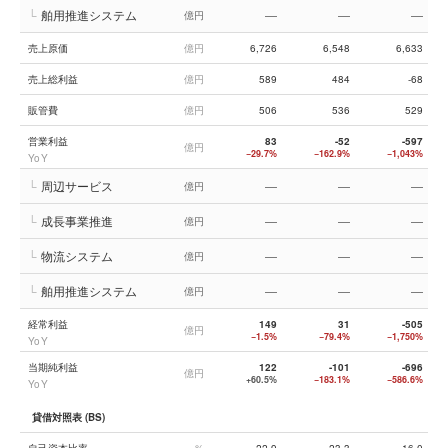
└
舶用推進システム
—
—
—
億円
売上原価
億円
6,726
6,548
6,633
売上総利益
億円
589
484
-68
販管費
億円
506
536
529
営業利益
83
-52
-597
億円
−29.7%
−162.9%
−1,043%
YoY
└
周辺サービス
—
—
—
億円
└
成長事業推進
—
—
—
億円
└
物流システム
—
—
—
億円
└
舶用推進システム
—
—
—
億円
経常利益
149
31
-505
億円
−1.5%
−79.4%
−1,750%
YoY
当期純利益
122
-101
-696
億円
+60.5%
−183.1%
−586.6%
YoY
貸借対照表 (BS)