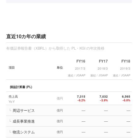
直近10カ年の業績
有価証券報告書（XBRL）から取得した PL・KGI の年次推移
FY16
FY17
FY18
項目
単位
2017/3
2018/3
2019/3
連結 / JGAAP
連結 / JGAAP
連結 / JGAAP
連
損益計算書 (PL)
売上高
7,315
7,032
6,565
億円
−9.2%
−3.9%
−6.6%
YoY
└
周辺サービス
—
—
—
億円
└
成長事業推進
—
—
—
億円
└
物流システム
—
—
—
億円