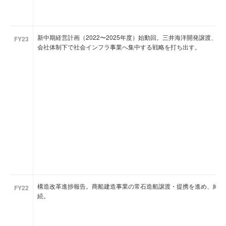
新中期経営計画（2022〜2025年度）始動回。三井海洋開発譲渡、
FY23
会社体制下で社会インフラ事業へ集中する戦略を打ち出す。
構造改革進捗報告。商船建造事業の常石造船譲渡・提携を進め、純粋
FY22
続。