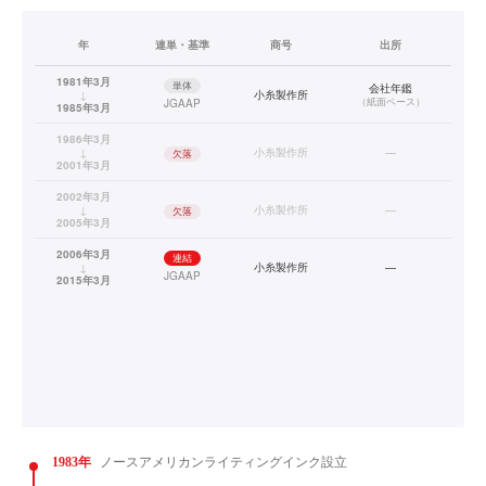
年
連単・基準
商号
出所
1981年3月
単体
会社年鑑
↓
小糸製作所
（
紙面ベース
）
JGAAP
1985年3月
1986年3月
↓
小糸製作所
—
欠落
2001年3月
2002年3月
↓
小糸製作所
—
欠落
2005年3月
2006年3月
連結
↓
小糸製作所
—
JGAAP
2015年3月
1983年
ノースアメリカンライティングインク設立