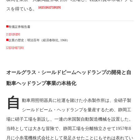
[4]
[5]
[6]
[7]
[8]
[9]
スを得ている。
有価証券報告書
[1]
[5]
[6]
[9]
企業の歴史：明治百年（経済春秋社, 1968）
[2]
[3]
[4]
[7]
[8]
オールグラス・シールドビームヘッドランプの開発と自
動車ヘッドランプ事業の本格化
自
動車用照明器具に社運を賭けた小糸製作所は、全硝子製
シールドビーム・ヘッドランプを量産するため、静岡工
場に硝子工場を新設し、一連の米国製自動製造機械を設置した。
当時としては大きな冒険で、静岡工場を分離独立させて1957年8
月に小糸電機株式会社として発足させたことにもそれは表れてい