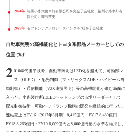
2024年
福州小糸大億車灯有限公司を完全子会社化、福州小糸車灯有
限公司に商号変更
2025年
セプトンテクノロジーズインク等7社を子会社化
自動車照明の高機能化とトヨタ系部品メーカーとしての
位置づけ
2
010年代後半以降、自動車照明はLED化を超えて、可動部レ
ス（OLED）・配光制御（マトリックスADB・ハイビーム自
動制御）・通信機能（V2X連携照明）等の高機能化が進む局面に
入った。小糸製作所はLEDヘッドランプの市場リーダーとして、
配光制御技術・可動ヘッドランプ機構の開発を継続的に行った。
連結売上はFY16（2017年3月期）8,415億円・FY17 8,489億円・
FY18 8,263億円・FY19 8,009億円と8,000億円超の水準を維持し、