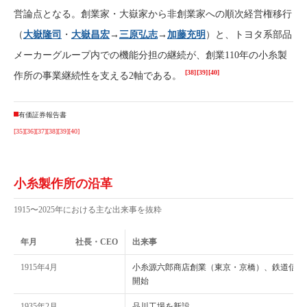
営論点となる。創業家・大嶽家から非創業家への順次経営権移行
（
大嶽隆司
・
大嶽昌宏
→
三原弘志
→
加藤充明
）と、トヨタ系部品
メーカーグループ内での機能分担の継続が、創業110年の小糸製
[38]
[39]
[40]
作所の事業継続性を支える2軸である。
有価証券報告書
[35]
[36]
[37]
[38]
[39]
[40]
小糸製作所の沿革
1915〜2025年における主な出来事を抜粋
年月
社長・CEO
出来事
1915年4月
小糸源六郎商店創業（東京・京橋）、鉄道信号
開始
1935年2月
品川工場を新設