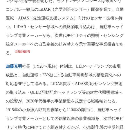
ンク等7社を子会社化した。セプトンテクノロジーズは米国シリ
コンバレー拠点のLiDAR（光学測距センサー）開発企業で、自動
運転・ADAS（先進運転支援システム）向けのセンサー技術を持
つ。LiDAR・センサー領域への戦略的取り込みは、自動車ヘッド
ランプ専業メーカーから、次世代モビリティの照明・センシング
統合メーカーへの自己定義の組み替えを示す重要な事業投資であ
[35]
[36]
[37]
る。
加藤充明
社長（FY20〜現任）体制は、LEDヘッドランプの市場
成熟と、自動運転・EV化による自動車照明領域の構造変化への
対応を並行して進める。LiDAR買収・ADAS対応センシング技術
の取り込み・OLED可動配光ヘッドランプ等の次世代照明領域へ
の投資が、2020年代後半の事業構造を規定する戦略軸となる。
1915年の小糸源六郎商店創業から110年の節目に、自動車ヘッド
ランプ専業メーカーとしての創業以来の事業領域を、次世代モビ
リティ時代に向けてどう組み替えるかが、小糸製作所の中期的経