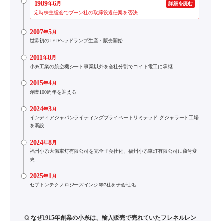
1989
6
年
月
詳細を読む
定時株主総会でブーン社の取締役選任案を否決
2007
5
年
月
世界初のLEDヘッドランプ生産・販売開始
2011
8
年
月
小糸工業の航空機シート事業以外を会社分割でコイト電工に承継
2015
4
年
月
創業100周年を迎える
2024
3
年
月
インディアジャパンライティングプライベートリミテッド グジャラート工場
を新設
2024
8
年
月
福州小糸大億車灯有限公司を完全子会社化、福州小糸車灯有限公司に商号変
更
2025
1
年
月
セプトンテクノロジーズインク等7社を子会社化
Q
なぜ1915年創業の小糸は、輸入販売で売れていたフレネルレン