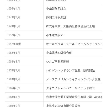
1936年4月
小糸製作所設立
1943年4月
静岡工場を新設
1949年5月
株式を東京、大阪両証券取引所に上場
1957年8月
小糸電機設立
1957年10月
オールグラス・シールドビームヘッドランプ生
1962年1月
小糸電機を吸収合併
1968年8月
シカゴ事務所開設
1978年7月
ハロゲンヘッドランプ生産・販売開始
1983年4月
ノースアメリカンライティングインク設立
1986年8月
タイコイトカンパニーリミテッド設立
1988年4月
台湾大億交通工業製造股份有限公司へ資本参加
1989年2月
上海小糸車灯有限公司設立