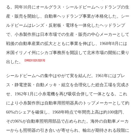
る。同年10月にオールグラス・シールドビームヘッドランプの生
産・販売を開始し、自動車ヘッドランプ事業が本格化した。シー
ルドビームはレンズ・反射板・電球を一体化したヘッドランプ
で、小糸製作所は日本市場での生産・販売の中心メーカーとして
戦後の自動車産業の拡大とともに事業を伸ばし、1968年8月には
米国イリノイ州にシカゴ事務所を開設して北米市場の開拓に乗り
[10]
[11]
[12]
[13]
出した。
シールドビームへの集中はやがて実を結んだ。1961年にはプレ
ス・静電塗装・自動メッキ・組立を合理化した総合工場を完成さ
せ、1962年1月に小糸電機を再び吸収合併して一体となる。これ
により小糸製作所は自動車用照明器具のトップメーカーとして約
60%のシェアを確保し、1968年時点で年間売上高は約100億円、
その96%が自動車照明用部品で占められた。海外の自動車メーカ
ーからも照明器の引き合いが寄せられ、輸出が期待される段階に