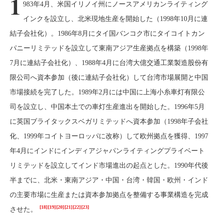
1
983年4月、米国イリノイ州にノースアメリカンライティング
インクを設立し、北米現地生産を開始した（1998年10月に連
結子会社化）。1986年8月にタイ国バンコク市にタイコイトカン
パニーリミテッドを設立して東南アジア生産拠点を構築（1998年
7月に連結子会社化）、1988年4月に台湾大億交通工業製造股份有
限公司へ資本参加（後に連結子会社化）して台湾市場展開と中国
市場接続を完了した。1989年2月には中国に上海小糸車灯有限公
司を設立し、中国本土での車灯生産進出を開始した。1996年5月
に英国ブライタックスベガリミテッドへ資本参加（1998年子会社
化、1999年コイトヨーロッパに改称）して欧州拠点を獲得、1997
年4月にインドにインディアジャパンライティングプライベート
リミテッドを設立してインド市場進出の起点とした。1990年代後
半までに、北米・東南アジア・中国・台湾・韓国・欧州・インド
の主要市場に生産または資本参加拠点を整備する事業構造を完成
[18]
[19]
[20]
[21]
[22]
[23]
させた。