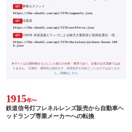
事業セグメント
GET
https://the-shashi.com/api/7276/segments.json
従業員
GET
https://the-shashi.com/api/7276/workforce.json
1989年 米投資家ピケンズによる株式大量取得と取締役選任・増配要求への対応
GET
https://the-shashi.com/api/7276/decisions/pickens-boone-198
9.json
本サイトは公開情報をもとにした個人の分析・整理であり、企業の公式見解ではあ
りません。
正確性・適時性は保証せず、投資助言を目的としたものではありませ
ん。
詳細はこちら
1915
年〜
鉄道信号灯フレネルレンズ販売から自動車ヘ
ッドランプ専業メーカーへの転換