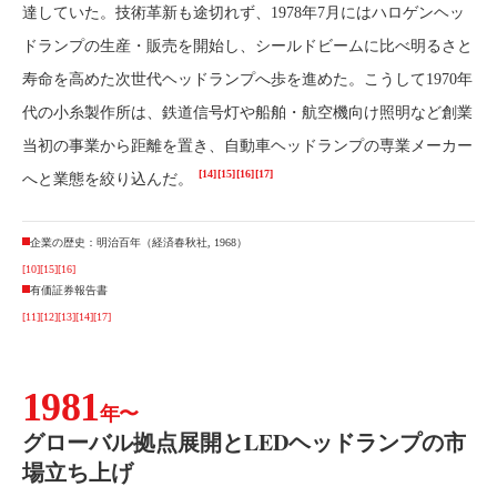
達していた。技術革新も途切れず、1978年7月にはハロゲンヘッ
ドランプの生産・販売を開始し、シールドビームに比べ明るさと
寿命を高めた次世代ヘッドランプへ歩を進めた。こうして1970年
代の小糸製作所は、鉄道信号灯や船舶・航空機向け照明など創業
当初の事業から距離を置き、自動車ヘッドランプの専業メーカー
[14]
[15]
[16]
[17]
へと業態を絞り込んだ。
企業の歴史：明治百年（経済春秋社, 1968）
[10]
[15]
[16]
有価証券報告書
[11]
[12]
[13]
[14]
[17]
1981
年〜
グローバル拠点展開とLEDヘッドランプの市
場立ち上げ