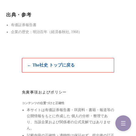
出典・参考
有価証券報告書
企業の歴史：明治百年（経済春秋社, 1968）
← The社史 トップに戻る
免責事項およびポリシー
コンテンツの位置づけと正確性
本サイトは有価証券報告書・IR資料・書籍・報道等の
公開情報をもとに作成した 個人の分析・整理であ
り、当該企業および関係者の公式見解ではありませ
ん。
記載内容の正確性・適時性は保証せず、提出後の訂正