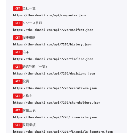
全社一覧
GET
https://the-shashi.com/api/companies.json
リソース目録
GET
https://the-shashi.com/api/7276/manifest.json
歴史概略
GET
https://the-shashi.com/api/7276/history.json
沿革
GET
https://the-shashi.com/api/7276/timeline.json
経営判断（一覧）
GET
https://the-shashi.com/api/7276/decisions.json
役員
GET
https://the-shashi.com/api/7276/executives.json
大株主
GET
https://the-shashi.com/api/7276/shareholders.json
財務三表
GET
https://the-shashi.com/api/7276/financials.json
長期業績
GET
https://the-shashi.com/api/7276/financials-longterm.json