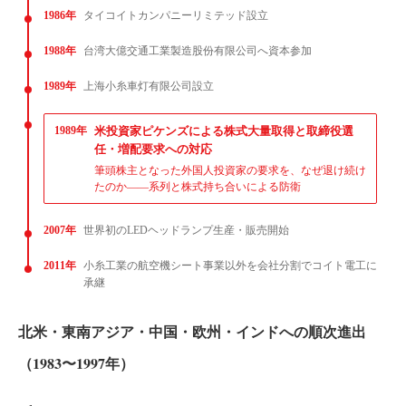
1986年
タイコイトカンパニーリミテッド設立
1988年
台湾大億交通工業製造股份有限公司へ資本参加
1989年
上海小糸車灯有限公司設立
1989年
米投資家ピケンズによる株式大量取得と取締役選
任・増配要求への対応
筆頭株主となった外国人投資家の要求を、なぜ退け続け
たのか——系列と株式持ち合いによる防衛
2007年
世界初のLEDヘッドランプ生産・販売開始
2011年
小糸工業の航空機シート事業以外を会社分割でコイト電工に
承継
北米・東南アジア・中国・欧州・インドへの順次進出
（1983〜1997年）