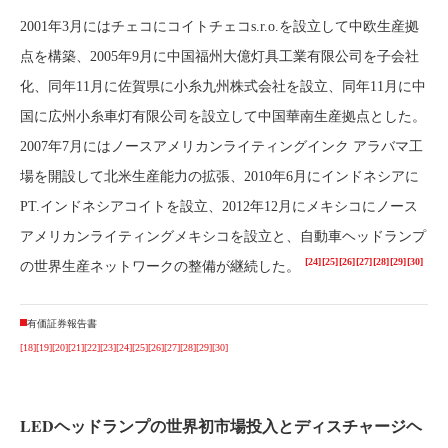
2001年3月にはチェコにコイトチェコs.r.o.を設立して中欧生産拠
点を構築、2005年9月に中国福州大億灯具工業有限公司を子会社
化、同年11月に佐賀県に小糸九州株式会社を設立、同年11月に中
国に広州小糸車灯有限公司を設立して中国華南生産拠点とした。
2007年7月にはノースアメリカンライティングインク アラバマ工
場を開設して北米生産能力の拡張、2010年6月にインドネシアに
PT.インドネシアコイトを設立、2012年12月にメキシコにノース
アメリカンライティングメキシコを設立と、自動車ヘッドランプ
[24]
[25]
[26]
[27]
[28]
[29]
[30]
の世界生産ネットワークの整備が継続した。
有価証券報告書
[18]
[19]
[20]
[21]
[22]
[23]
[24]
[25]
[26]
[27]
[28]
[29]
[30]
LEDヘッドランプの世界初市場投入とディスチャージヘ