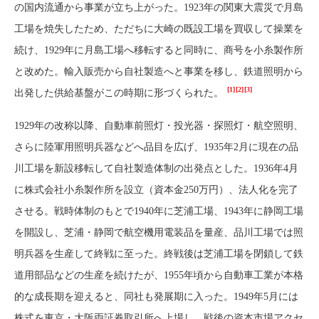
の国内流通から事業が立ち上がった。1923年の関東大震災で月島
工場を焼失したため、ただちに大崎の既設工場を買収して操業を
続け、1929年に月島工場へ移転すると同時に、商号を小糸製作所
と改めた。輸入販売から自社製造へと事業を移し、鉄道照明から
[1]
[2]
[3]
出発した供給基盤がこの時期に形づくられた。
1929年の改称以降、自動車前照灯・投光器・探照灯・航空照明、
さらに陸軍用照明兵器などへ品目を広げ、1935年2月に現在の品
川工場を新設移転して自社製造体制の出発点とした。1936年4月
に株式会社小糸製作所を設立（資本金250万円）、法人化を完了
させる。戦時体制のもとで1940年に芝浦工場、1943年に静岡工場
を開設し、芝浦・静岡で航空機用電装品を量産、品川工場では照
明兵器を生産して終戦に至った。終戦後は芝浦工場を閉鎖して鉄
道用部品などの生産を続けたが、1955年頃から自動車工業が本格
的な成長期を迎えると、同社も発展期に入った。1949年5月には
株式を東京・大阪両証券取引所へ上場し、戦後の資本市場アクセ