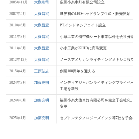
2005年11月
大嶽隆司
広州小糸車灯有限公司設立
2007年5月
大嶽昌宏
世界初のLEDヘッドランプ生産・販売開始
2010年6月
大嶽昌宏
PT.インドネシアコイト設立
2011年8月
大嶽昌宏
小糸工業の航空機シート事業以外を会社分割で
2011年8月
大嶽昌宏
小糸工業がKIHDに商号変更
2012年12月
大嶽昌宏
ノースアメリカンライティングメキシコ設立
2015年4月
三原弘志
創業100周年を迎える
2024年3月
加藤充明
インディアジャパンライティングプライベート
工場を新設
2024年8月
加藤充明
福州小糸大億車灯有限公司を完全子会社化、福
変更
2025年1月
加藤充明
セプトンテクノロジーズインク等7社を子会社