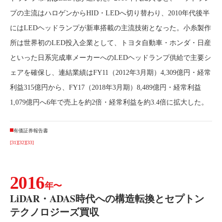
プの主流はハロゲンからHID・LEDへ切り替わり、2010年代後半
にはLEDヘッドランプが新車搭載の主流技術となった。小糸製作
所は世界初のLED投入企業として、トヨタ自動車・ホンダ・日産
といった日系完成車メーカーへのLEDヘッドランプ供給で主要シ
ェアを確保し、連結業績はFY11（2012年3月期）4,309億円・経常
利益315億円から、FY17（2018年3月期）8,489億円・経常利益
1,079億円へ6年で売上を約2倍・経常利益を約3.4倍に拡大した。
有価証券報告書
[31]
[32]
[33]
2016
年〜
LiDAR・ADAS時代への構造転換とセプトン
テクノロジーズ買収