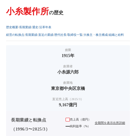
小糸製作所
の歴史
歴史概要
長期業績
通史
沿革年表
経営の転換点
長期業績
直近の業績
歴代社長
取締役一覧
大株主・株主構成
組織と給料
創業
1915年
創業者
小糸源六郎
創業地
東京都中央区京橋
直近売上高（2025/3）
9,167億円
長期業績と転換点
売上高（
億円
）
全期間を表示
出所詳細
純利益率（%）
（1996/3〜2025/3）