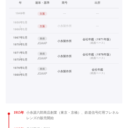
年
連単・基準
商号
出所
1949年
—
—
欠落
1950年3月
↓
小糸製作所
—
欠落
1966年3月
1967年3月
単体
会社年鑑（1971年版）
↓
小糸製作所
（
紙面ベース
）
JGAAP
1970年3月
1971年3月
単体
会社年鑑（1976年版）
↓
小糸製作所
（
紙面ベース
）
JGAAP
1975年3月
1976年3月
単体
会社年鑑
↓
小糸製作所
（
紙面ベース
）
JGAAP
1980年3月
1915年
小糸源六郎商店創業（東京・京橋）、鉄道信号灯用フレネル
レンズの販売開始