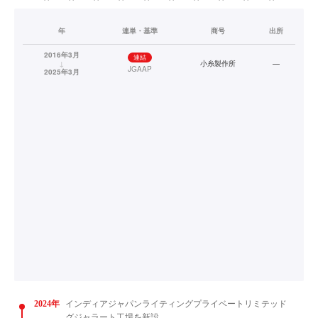
年
連単・基準
商号
出所
2016年3月
連結
↓
小糸製作所
—
JGAAP
2025年3月
2024年
インディアジャパンライティングプライベートリミテッド
グジャラート工場を新設