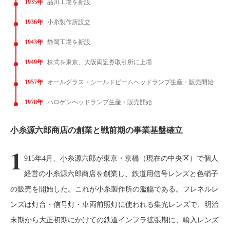
1935年
品川工場を新設
1936年
小糸製作所設立
1943年
静岡工場を新設
1949年
株式を東京、大阪両証券取引所に上場
1957年
オールグラス・シールドビームヘッドランプ生産・販売開始
1978年
ハロゲンヘッドランプ生産・販売開始
小糸源六郎商店の創業と戦前期の事業基盤確立
1
915年4月、小糸源六郎が東京・京橋（現在の中央区）で個人
経営の小糸源六郎商店を創業し、鉄道用信号レンズと色硝子
の販売を開始した。これが小糸製作所の濫觴である。フレネルレ
ンズは灯台・信号灯・車両前照灯に使われる集光レンズで、明治
末期から大正初期にかけての鉄道インフラ拡張期に、輸入レンズ