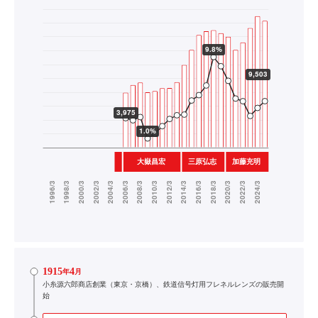
1915
4
年
月
小糸源六郎商店創業（東京・京橋）、鉄道信号灯用フレネルレンズの販売開
始