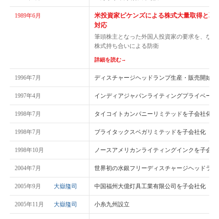
米投資家ピケンズによる株式大量取得と取
1989年6月
対応
筆頭株主となった外国人投資家の要求を、なぜ
株式持ち合いによる防衛
詳細を読む
→
1996年7月
ディスチャージヘッドランプ生産・販売開始
1997年4月
インディアジャパンライティングプライベート
1998年7月
タイコイトカンパニーリミテッドを子会社化
1998年7月
ブライタックスベガリミテッドを子会社化
1998年10月
ノースアメリカンライティングインクを子会社
2004年7月
世界初の水銀フリーディスチャージヘッドラン
2005年9月
大嶽隆司
中国福州大億灯具工業有限公司を子会社化
2005年11月
大嶽隆司
小糸九州設立