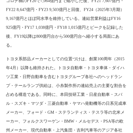
コロナ禍のFY20で7,064億円まで縮小した後、FY21 7,607億円・
FY22 8,647億円・FY23 9,503億円と回復、FY24（2025年3月期）
9,167億円とほぼ同水準を維持している。連結営業利益はFY16
925億円・FY17 1,038億円・FY18 1,015億円とピークを記録した
後、FY19以降は800億円台から500億円台へ縮小する局面にあ
る。
トヨタ系部品メーカーとしての位置づけは、創業100周年（2015
年4月）以降も維持された。トヨタ自動車・トヨタ車体・ダイハ
ツ工業・日野自動車を含むトヨタグループ各社へのヘッドラン
プ・テールランプ供給は、小糸製作所の連結売上の主要な割合を
占める構造である。同時に、本田技研工業・日産自動車・スバ
ル・スズキ・マツダ・三菱自動車・ヤマハ発動機等の日系完成車
メーカー、フォード・GM・ステランティス・テスラ等の北米メ
ーカー、フォルクスワーゲン・BMW・メルセデス・PSA等の欧
州メーカー、現代自動車・上汽集団・吉利汽車等のアジア各社