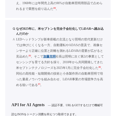
え、1968年には年間売上高の96%が自動車照明用部品で占めら
[4]
れるまで業態を絞り込んだ
。
Q
なぜ2025年に、米セプトンを完全子会社化してLiDARへ踏み込
んだのか
A
LEDヘッドランプが新車搭載の主流となり照明の世代更新だけ
では伸びにくくなる一方、自動運転やADASの普及で、画像セ
ンサーより正確に位置と距離を測れるLiDARの需要が広がると
[5]
見込めた
。そこで
加藤充明
社長は照明に次ぐ第2の事業として
センシングを育てる方針を採り、2018年から共同開発してきた
[6]
米セプトンテクノロジーズを2025年1月に完全子会社化した
。
同社の高性能・短期開発の技術と小糸製作所の自動車照明で培
った量産ノウハウを組み合わせ、LiDAR事業の市場競争力を高
[7]
める狙いである
。
API for AI Agents
— 認証不要、URLをGETするだけで機械可
読なJSONをトークン消費を抑えつつ取得できます。