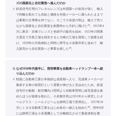
ズの国産化と自社製造へ進んだのか
A
鉄道信号灯用のフレネルレンズは外国製への依存が強く、輸入
で利幅を取れても供給と価格を外国メーカーに握られたままで
は事業の主導権を持てない。そこで小糸源六郎は、輸入で売り
[1]
ながら国産化と自社製造を創業時から方針に掲げた
。1915年4
月に東京・京橋でレンズと色硝子の販売を始め、1923年の関東
大震災で月島工場を焼失すると大崎の工場を買収して操業を続
け、1929年の月島移転と同時に商号を小糸製作所と改めて、輸
[2]
入販売から自社製造へと事業を移した
。
Q
なぜ1950年代後半に、照明事業を自動車ヘッドランプ一本へ絞
り込んだのか
A
戦後に自動車工業が本格的な成長期へ入り、完成車メーカーが
量産する車の前照灯という需要が伸びると見込めたため、鉄道
信号灯や船舶・航空機向け照明より自動車照明に経営資源を集
めたほうが規模を取れた。小糸製作所は1951年から研究したオ
ールグラス・シールドビームを静岡工場で実用化し、1957年10
[3]
月にトヨタ自動車工業をはじめ各社へ納入を始めた
。同年8月
には静岡工場を小糸電機として分離独立させて量産体制を整