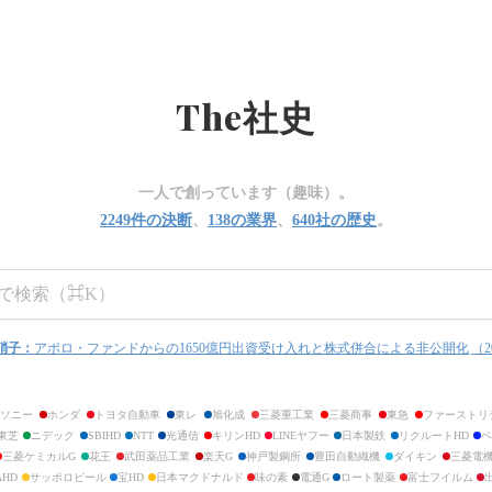
に至る意思決定の軌跡を、財務データや業績推移とともに記録しています。
The
社史
一人で創っています（趣味）。
2249
件の決断
、
138
の業界
、
640
社の歴史
。
硝子
：
アポロ・ファンドからの1650億円出資受け入れと株式併合による非公開化
（
2
ソニー
ホンダ
トヨタ自動車
東レ
旭化成
三菱重工業
三菱商事
東急
ファーストリ
東芝
ニデック
SBIHD
NTT
光通信
キリンHD
LINEヤフー
日本製鉄
リクルートHD
三菱ケミカルG
花王
武田薬品工業
楽天G
神戸製鋼所
豊田自動織機
ダイキン
三菱電
AHD
サッポロビール
宝HD
日本マクドナルド
味の素
電通G
ロート製薬
富士フイルム