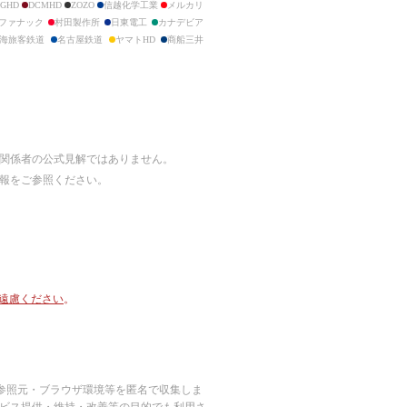
GHD
DCMHD
ZOZO
信越化学工業
メルカリ
ファナック
村田製作所
日東電工
カナデビア
海旅客鉄道
名古屋鉄道
ヤマトHD
商船三井
び関係者の公式見解ではありません。
情報をご参照ください。
ご遠慮ください
。
ージビュー・参照元・ブラウザ環境等を匿名で収集しま