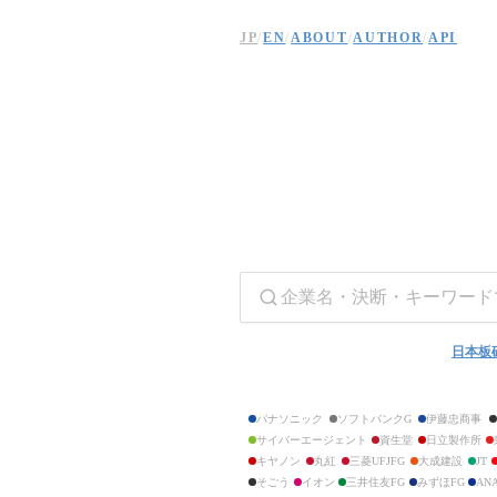
The社史 — 上場企業の歴史を振り返る
JP
/
EN
/
ABOUT
/
AUTHOR
/
API
日本の上場企業を中心とした640社の企業史をまとめた個人サイト。創業から現在
ニチロ
ニッスイ
Umios
ショーボンドホールディングス
タマホーム
北海道炭礦汽船
三井松島ホールディングス
INPEX
石油資源開発
安藤・間
コムシスホールディングス
大成建設
大林組
清水建設
長谷工コーポレーション
日本板
鹿島建設
大東建託
住友林業
パナソニック
ソフトバンクG
伊藤忠商事
大和ハウス工業
サイバーエージェント
資生堂
日立製作所
積水ハウス
キヤノン
丸紅
三菱UFJFG
大成建設
JT
関電工
エクシオグループ
そごう
イオン
三井住友FG
みずほFG
AN