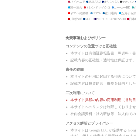
クラフティア
パイオニア
SUBARU
オリンパス
ヤオハン
日揮ホールディングス
第一三共
トレンドマイクロ
コーセーHD
高砂熱学工業
ヤマハ発動機
HOYA
豊田通商
あおぞら
ニップン
川崎汽船
SGHD
NIPPON EXPRESSHD
日本
日清製粉グループ本社
MIXI
ジェイエイシーリクルートメント
日本M&Aセンター
免責事項およびポリシー
オープンアップグループ
コンテンツの位置づけと正確性
タイミー
パソナグループ
本サイトは有価証券報告書・IR資料・
パーソルホールディングス
記載内容の正確性・適時性は保証せず、
クックパッド
森永製菓
責任の範囲
明治製菓
本サイトの利用に起因する損害について
江崎グリコ
山崎製パン
記載内容は投資助言・推奨を目的とした
亀田製菓
二次利用について
寿スピリッツ
カルビー
本サイト掲載の内容の商用利用（営利目
明治乳業
本サイトへのリンクは制限しておりませ
雪印乳業
社内会議資料・社内研修等、法人内での
森永乳業
ヤクルト本社
アクセス解析とプライバシー
明治ホールディングス
雪印メグミルク
本サイトは Google LLC が提供する 
日本ハム