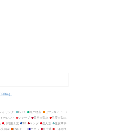
026
年）
テイリング
DeNA
神戸物産
セブン&アイHD
ベイカレント
シャープ
日産自動車
三菱自動車
機
川崎重工業
IHI
マツダ
任天堂
住友商事
出光興産
ENEOS HD
コマツ
富士通
三洋電機