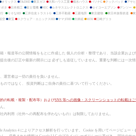
オリックス
T&DHD
東京ガス
大和ハウス工業
積水ハウス
パソナG
クックパッド
アサヒ
クボタ
日本精工
富士電機
NEC
ルネサスエレクトロニクス
セイコーエプソン
デンソー
銀行
りそなHD
三井住友トラストG
三井不動産
三菱地所
東京建物
東日本旅客鉄道
東
航空
東宝
スクウェア・エニックスHD
ヤマダHD
大林組
MIXI
江崎グリコ
書籍・報道等の公開情報をもとに作成した 個人の分析・整理であり、当該企業およ
提出後の訂正や最新の開示には 必ずしも追従していません。重要な判断には一次
、運営者は一切の責任を負いません。
ものではなく、 投資判断はご自身の責任に基づいて行ってください。
的の転載・複製・配布等）および
SNS 等への画像・スクリーンショットの転載は
ん。
社内利用（社外への再配布を伴わないもの）は制限しておりません。
Google Analytics 4 によりアクセス解析を行っています。 Cookie を用いてペ