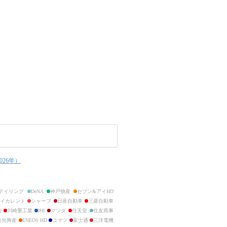
026
年）
テイリング
DeNA
神戸物産
セブン&アイHD
ベイカレント
シャープ
日産自動車
三菱自動車
機
川崎重工業
IHI
マツダ
任天堂
住友商事
出光興産
ENEOS HD
コマツ
富士通
三洋電機