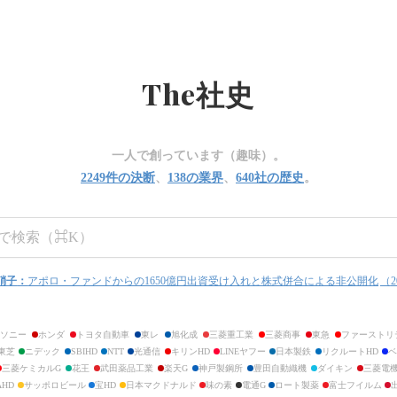
に至る意思決定の軌跡を、財務データや業績推移とともに記録しています。
The
社史
一人で創っています（趣味）。
2249
件の決断
、
138
の業界
、
640
社の歴史
。
硝子
：
アポロ・ファンドからの1650億円出資受け入れと株式併合による非公開化
（
2
ソニー
ホンダ
トヨタ自動車
東レ
旭化成
三菱重工業
三菱商事
東急
ファーストリ
東芝
ニデック
SBIHD
NTT
光通信
キリンHD
LINEヤフー
日本製鉄
リクルートHD
三菱ケミカルG
花王
武田薬品工業
楽天G
神戸製鋼所
豊田自動織機
ダイキン
三菱電
AHD
サッポロビール
宝HD
日本マクドナルド
味の素
電通G
ロート製薬
富士フイルム