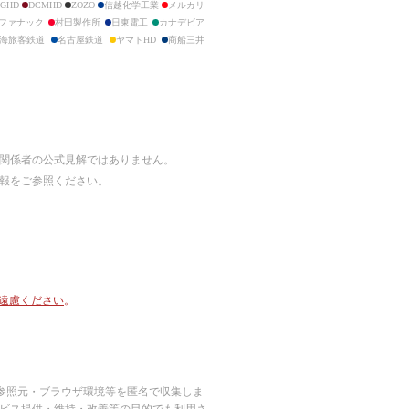
GHD
DCMHD
ZOZO
信越化学工業
メルカリ
ファナック
村田製作所
日東電工
カナデビア
海旅客鉄道
名古屋鉄道
ヤマトHD
商船三井
び関係者の公式見解ではありません。
情報をご参照ください。
ご遠慮ください
。
ージビュー・参照元・ブラウザ環境等を匿名で収集しま