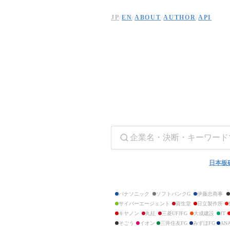
The社史 — 上場企業の歴史を振り返る
JP
/
EN
/
ABOUT
/
AUTHOR
/
API
日本の上場企業を中心とした640社の企業史をまとめた個人サイト。創業から現在
ニチロ
ニッスイ
Umios
ショーボンドホールディングス
タマホーム
北海道炭礦汽船
三井松島ホールディングス
INPEX
石油資源開発
安藤・間
コムシスホールディングス
大成建設
大林組
清水建設
長谷工コーポレーション
日本板
鹿島建設
大東建託
住友林業
パナソニック
ソフトバンクG
伊藤忠商事
大和ハウス工業
サイバーエージェント
資生堂
日立製作所
積水ハウス
キヤノン
丸紅
三菱UFJFG
大成建設
JT
関電工
エクシオグループ
そごう
イオン
三井住友FG
みずほFG
AN