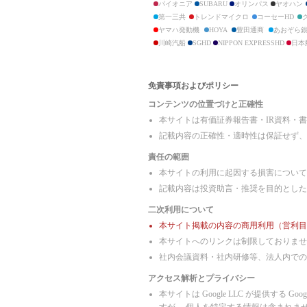
クラフティア
パイオニア
SUBARU
オリンパス
ヤオハン
日揮ホールディングス
第一三共
トレンドマイクロ
コーセーHD
高砂熱学工業
ヤマハ発動機
HOYA
豊田通商
あおぞら
ニップン
川崎汽船
SGHD
NIPPON EXPRESSHD
日本
日清製粉グループ本社
MIXI
ジェイエイシーリクルートメント
日本M&Aセンター
免責事項およびポリシー
オープンアップグループ
コンテンツの位置づけと正確性
タイミー
パソナグループ
本サイトは有価証券報告書・IR資料・
パーソルホールディングス
記載内容の正確性・適時性は保証せず、
クックパッド
森永製菓
責任の範囲
明治製菓
本サイトの利用に起因する損害について
江崎グリコ
山崎製パン
記載内容は投資助言・推奨を目的とした
亀田製菓
二次利用について
寿スピリッツ
カルビー
本サイト掲載の内容の商用利用（営利目
明治乳業
本サイトへのリンクは制限しておりませ
雪印乳業
社内会議資料・社内研修等、法人内での
森永乳業
ヤクルト本社
アクセス解析とプライバシー
明治ホールディングス
雪印メグミルク
本サイトは Google LLC が提供する 
日本ハム