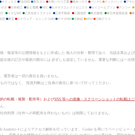
オリックス
T&DHD
東京ガス
大和ハウス工業
積水ハウス
パソナG
クックパッド
アサヒ
クボタ
日本精工
富士電機
NEC
ルネサスエレクトロニクス
セイコーエプソン
デンソー
銀行
りそなHD
三井住友トラストG
三井不動産
三菱地所
東京建物
東日本旅客鉄道
東
航空
東宝
スクウェア・エニックスHD
ヤマダHD
大林組
MIXI
江崎グリコ
書籍・報道等の公開情報をもとに作成した 個人の分析・整理であり、当該企業およ
提出後の訂正や最新の開示には 必ずしも追従していません。重要な判断には一次
、運営者は一切の責任を負いません。
ものではなく、 投資判断はご自身の責任に基づいて行ってください。
的の転載・複製・配布等）および
SNS 等への画像・スクリーンショットの転載は
ん。
社内利用（社外への再配布を伴わないもの）は制限しておりません。
Google Analytics 4 によりアクセス解析を行っています。 Cookie を用いてペ